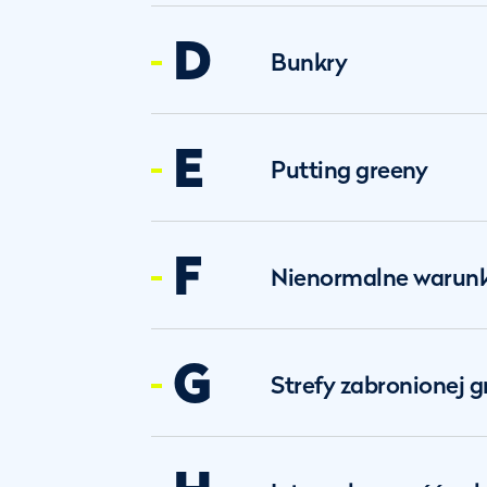
D
Bunkry
E
Putting greeny
F
Nienormalne warunk
G
Strefy zabronionej g