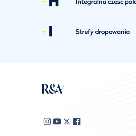
H
Integralna część pol
I
Strefy dropowania