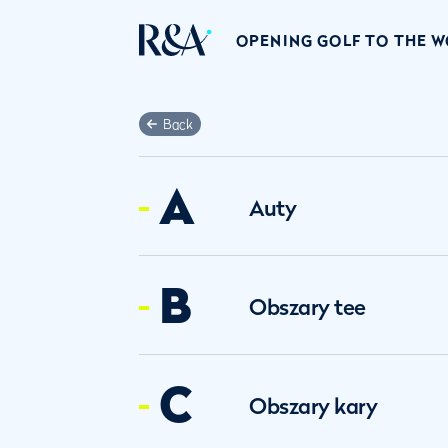
OPENING GOLF TO THE 
Back
A
Auty
B
Obszary tee
C
Obszary kary