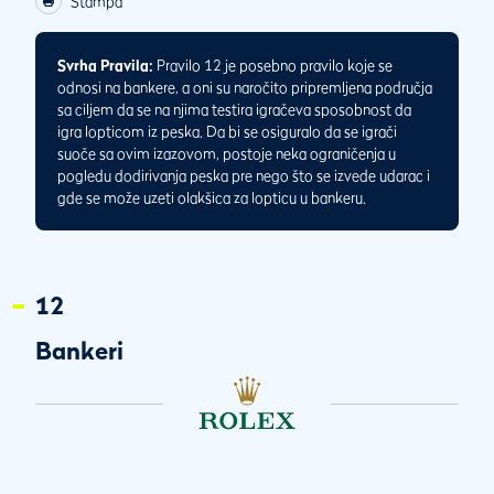
Štampa
Svrha Pravila:
Pravilo 12 je posebno pravilo koje se
odnosi na bankere, a oni su naročito pripremljena područja
sa ciljem da se na njima testira igračeva sposobnost da
igra lopticom iz peska. Da bi se osiguralo da se igrači
suoče sa ovim izazovom, postoje neka ograničenja u
pogledu dodirivanja peska pre nego što se izvede udarac i
gde se može uzeti olakšica za lopticu u bankeru.
12
Bankeri