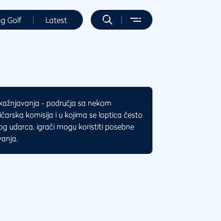
ng Golf
Latest
 kažnjavanja - područja sa nekom
ičarska komisija i u kojima se loptica često
nog udarca, igrači mogu koristiti posebne
vanja.