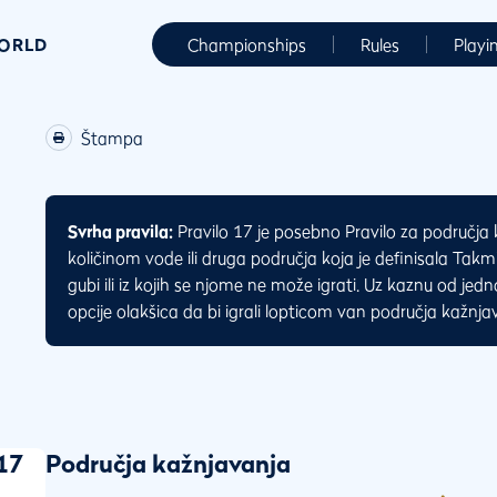
WORLD
Championships
Rules
Playi
Štampa
Svrha pravila:
Pravilo 17 je posebno Pravilo za područja
količinom vode ili druga područja koja je definisala Takm
gubi ili iz kojih se njome ne može igrati. Uz kaznu od jed
opcije olakšica da bi igrali lopticom van područja kažnja
17
Područja kažnjavanja