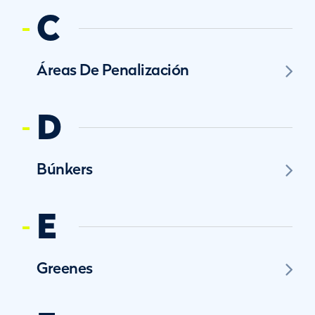
C
Áreas De Penalización
D
Búnkers
E
Greenes