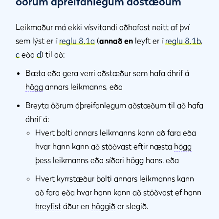
öðrum áþreifanlegum aðstæðum
Leikmaður má ekki vísvitandi aðhafast neitt af því
sem lýst er í
reglu 8.1a
(
annað en
leyft er í
reglu 8.1b
,
c
eða
d
) til að:
Bæta
eða gera verri
aðstæður sem hafa áhrif á
högg
annars leikmanns, eða
Breyta öðrum áþreifanlegum aðstæðum til að hafa
áhrif á:
Hvert bolti annars leikmanns kann að fara eða
hvar hann kann að stöðvast eftir næsta
högg
þess leikmanns eða síðari
högg
hans, eða
Hvert kyrrstæður bolti annars leikmanns kann
að fara eða hvar hann kann að stöðvast ef hann
hreyfist
áður en
höggið
er slegið.