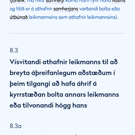
fjórleik
, má hvor
samherji
koma fram fyrir hönd
liðsins
og litið er á athafnir
samherjans
varðandi bolta eða
útbúnað
leikmannsins sem athafnir leikmannsins).
8.3
Vísvitandi athafnir leikmanns til að
breyta áþreifanlegum aðstæðum í
þeim tilgangi að hafa áhrif á
kyrrstæðan bolta annars leikmanns
eða tilvonandi högg hans
8.3a