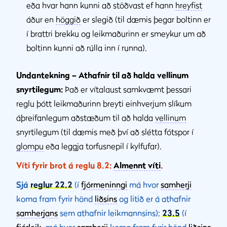
eða hvar hann kunni að stöðvast ef hann
hreyfist
áður en
höggið
er slegið (til dæmis þegar boltinn er
í brattri brekku og leikmaðurinn er smeykur um að
boltinn kunni að rúlla inn í runna).
Undantekning – Athafnir til að halda vellinum
snyrtilegum:
Það er vítalaust samkvæmt þessari
reglu þótt leikmaðurinn breyti einhverjum slíkum
áþreifanlegum aðstæðum til að halda
vellinum
snyrtilegum (til dæmis með því að slétta fótspor í
glompu
eða leggja torfusnepil í kylfufar).
Víti fyrir brot á reglu 8.2:
Almennt víti
.
Sjá
reglur 22.2
(í
fjórmeninngi
má hvor
samherji
koma fram fyrir hönd
liðsins
og litið er á athafnir
samherjans
sem athafnir leikmannsins);
23.5
(í