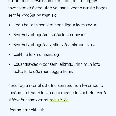
eftirfarandi „
aðstæðum sem hafa áhrif á höggið
“
(hvar sem er á eða utan
vallarins
) vegna næsta
höggs
sem leikmaðurinn mun slá:
Legu
boltans þar sem hann liggur kyrrstæður,
Svæði fyrirhugaðrar
stöðu
leikmannsins
Svæði fyrirhugaðs sveiflusviðs leikmannsins,
Leiklínu
leikmannsins og
Lausnarsvæðið
þar sem leikmaðurinn mun láta
bolta
falla
eða mun leggja hann.
Þessi regla nær til athafna sem eru framkvæmdar á
meðan
umferð
er leikin og á meðan leikur hefur verið
stöðvaður samkvæmt
reglu 5.7a
.
Reglan nær ekki til: