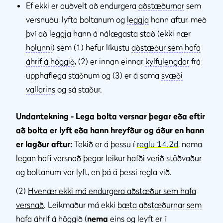
Ef ekki er auðvelt að endurgera
aðstæðurnar
sem
versnuðu, lyfta boltanum og
leggja
hann aftur, með
því að leggja hann á nálægasta stað (ekki nær
holunni
) sem (1) hefur líkustu
aðstæður sem hafa
áhrif á höggið
, (2) er innan einnar
kylfulengdar
frá
upphaflega staðnum og (3) er á sama
svæði
vallarins
og sá staður.
Undantekning - Lega bolta versnar þegar eða eftir
að bolta er lyft eða hann hreyfður og áður en hann
er lagður aftur:
Tekið er á þessu í
reglu 14.2d
, nema
legan
hafi versnað þegar leikur hafði verið stöðvaður
og boltanum var lyft, en þá á þessi regla við.
(2)
Hvenær ekki má endurgera aðstæður sem hafa
versnað
. Leikmaður má ekki
bæta
aðstæðurnar sem
hafa áhrif á höggið
(
nema
eins og leyft er í