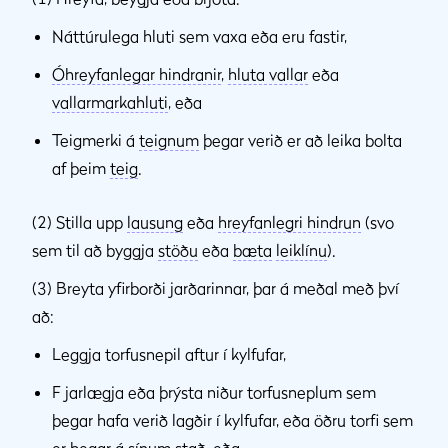
Náttúrulega hluti sem vaxa eða eru fastir,
Óhreyfanlegar hindranir
,
hluta vallar
eða
vallarmarkahluti
, eða
Teigmerki á
teignum
þegar verið er að leika bolta
af þeim
teig
.
(2) Stilla upp
lausung
eða
hreyfanlegri hindrun
(svo
sem til að byggja
stöðu
eða
bæta
leiklínu
).
(3) Breyta yfirborði jarðarinnar, þar á meðal með því
að:
Leggja torfusnepil aftur í kylfufar,
F jarlægja eða þrýsta niður torfusneplum sem
þegar hafa verið lagðir í kylfufar, eða öðru torfi sem