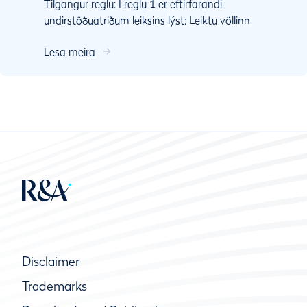
Tilgangur reglu: Í reglu 1 er eftirfarandi
undirstöðuatriðum leiksins lýst: Leiktu völlinn
eins og þú kemur að honum og boltanum eins
Lesa meira
og hann liggu...
Disclaimer
Trademarks