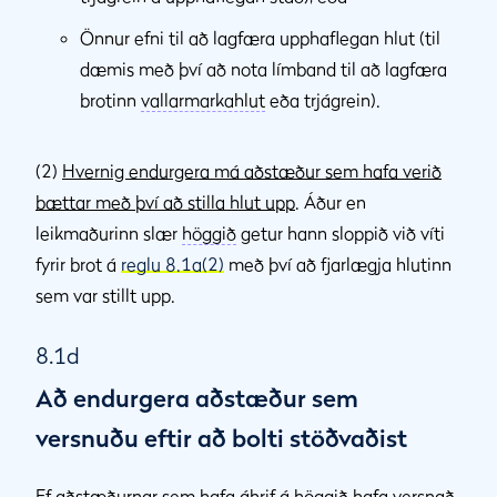
Önnur efni til að lagfæra upphaflegan hlut (til
dæmis með því að nota límband til að lagfæra
brotinn
vallarmarkahlut
eða trjágrein).
(2)
Hvernig endurgera má aðstæður sem hafa verið
bættar með því að stilla hlut upp
. Áður en
leikmaðurinn slær
höggið
getur hann sloppið við víti
fyrir brot á
reglu 8.1a(2)
með því að fjarlægja hlutinn
sem var stillt upp.
8.1d
Að endurgera aðstæður sem
versnuðu eftir að bolti stöðvaðist
Ef
aðstæðurnar sem hafa áhrif á höggið
hafa versnað