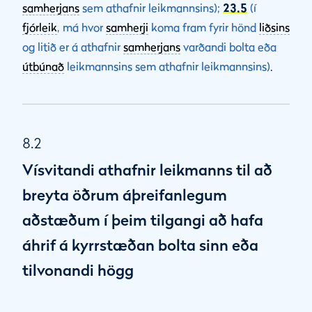
samherjans
sem athafnir leikmannsins);
23.5
(í
fjórleik
, má hvor
samherji
koma fram fyrir hönd
liðsins
og litið er á athafnir
samherjans
varðandi bolta eða
útbúnað
leikmannsins sem athafnir leikmannsins)
.
8.2
Vísvitandi athafnir leikmanns til að
breyta öðrum áþreifanlegum
aðstæðum í þeim tilgangi að hafa
áhrif á kyrrstæðan bolta sinn eða
tilvonandi högg