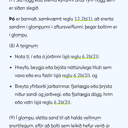
er síðan slegið
Þó
er bannað, samkvæmt reglu
12.2b(1)
, að snerta
sandinn í
glompunni
í aftursveiflunni, þegar boltinn er
í
glompu
.
(8) Á
teignum
:
Nota
tí
, í eða á jörðinni (sjá
reglu 6.2b(2)
),
Hreyfa, beygja eða brjóta náttúrulega hluti sem
vaxa eða eru fastir (sjá
reglu 6.2b(3)
), og
Breyta yfirborði jarðarinnar, fjarlægja eða þrýsta
niður sandi og jarðvegi, eða fjarlægja dögg, hrím
eða vatn (sjá reglu
6.2b(3)
).
(9) Í
glompu
, slétta sand til að halda
vellinum
snyrtilegum, eftir að bolti sem leikið hefur verið úr