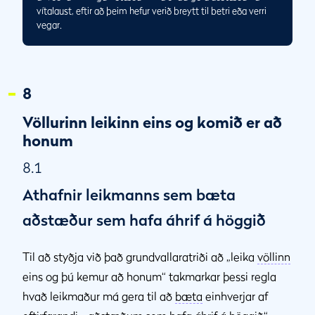
vítalaust, eftir að þeim hefur verið breytt til betri eða verri
vegar.
8
Völlurinn leikinn eins og komið er að
honum
8.1
Athafnir leikmanns sem bæta
aðstæður sem hafa áhrif á höggið
Til að styðja við það grundvallaratriði að „leika
völlinn
eins og þú kemur að honum“ takmarkar þessi regla
hvað leikmaður má gera til að
bæta
einhverjar af