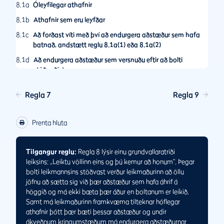
8.1a
Óleyfilegar athafnir
8.1b
Athafnir sem eru leyfðar
8.1c
Að forðast víti með því að endurgera aðstæður sem hafa
batnað, andstætt reglu 8.1a(1) eða 8.1a(2)
8.1d
Að endurgera aðstæður sem versnuðu eftir að bolti
stöðvaðist
8.2
Vísvitandi athafnir leikmanns til að breyta öðrum
Regla 7
Regla 9
áþreifanlegum aðstæðum í þeim tilgangi að hafa áhrif á
kyrrstæðan bolta sinn eða tilvonandi högg
8.2a
Hvenær regla 8.2 á við
Prenta hluta
8.2b
Óleyfilegar athafnir til að breyta öðrum áþreifanlegum
aðstæðum
Tilgangur reglu:
Regla 8 lýsir einu grundvallaratriði
8.3
leiksins: „Leiktu völlinn eins og þú kemur að honum". Þegar
Vísvitandi athafnir leikmanns til að breyta áþreifanlegum
aðstæðum í þeim tilgangi að hafa áhrif á kyrrstæðan bolta
bolti leikmannsins stöðvast verður leikmaðurinn að öllu
annars leikmanns eða tilvonandi högg hans
jöfnu að sætta sig við þær aðstæður sem hafa áhrif á
höggið og má ekki bæta þær áður en boltanum er leikið.
8.3a
Hvenær regla 8.3 á við
Samt má leikmaðurinn framkvæma tilteknar hóflegar
8.3b
athafnir þótt þær bæti þessar aðstæður og undir
Óleyfilegar athafnir til að breyta öðrum áþreifanlegum
ákveðnum kringumstæðum má endurgera aðstæðurnar
aðstæðum