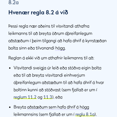
8.2a
Hvenær regla 8.2 á við
Þessi regla nær aðeins til vísvitandi athafna
leikmanns til að breyta öðrum áþreifanlegum
aðstæðum í þeim tilgangi að hafa áhrif á kyrrstæðan
bolta sinn eða tilvonandi
högg
.
Reglan á ekki við um athafnir leikmanns til að:
Vísvitandi sveigja úr leið eða stöðva eigin bolta
eða til að breyta vísvitandi einhverjum
áþreifanlegum aðstæðum til að hafa áhrif á hvar
boltinn kunni að stöðvast (sem fjallað er um í
reglum 11.2
og
11.3
), eða
Breyta
aðstæðum sem hafa áhrif á högg
leikmannsins (sem fjallað er um í
reglu 8.1a
).