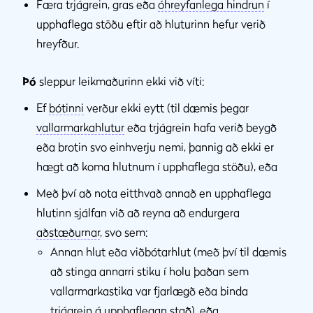
Færa trjágrein, gras eða
óhreyfanlega hindrun
í
upphaflega stöðu eftir að hluturinn hefur verið
hreyfður.
Þó
sleppur leikmaðurinn ekki við víti:
Ef
bótinni
verður ekki eytt (til dæmis þegar
vallarmarkahlutur
eða trjágrein hafa verið beygð
eða brotin svo einhverju nemi, þannig að ekki er
hægt að koma hlutnum í upphaflega stöðu), eða
Með því að nota eitthvað annað en upphaflega
hlutinn sjálfan við að reyna að endurgera
aðstæðurnar
, svo sem:
Annan hlut eða viðbótarhlut (með því til dæmis
að stinga annarri stiku í holu þaðan sem
vallarmarkastika var fjarlægð eða binda
trjágrein á upphaflegan stað), eða