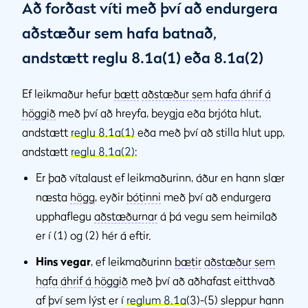
Að forðast víti með því að endurgera
aðstæður sem hafa batnað,
andstætt reglu 8.1a(1) eða 8.1a(2)
Ef leikmaður hefur
bætt
aðstæður sem hafa áhrif á
höggið
með því að hreyfa, beygja eða brjóta hlut,
andstætt
reglu 8.1a(1)
eða með því að stilla hlut upp,
andstætt
reglu 8.1a(2)
:
Er það vítalaust ef leikmaðurinn, áður en hann slær
næsta
högg
, eyðir
bótinni
með því að endurgera
upphaflegu
aðstæðurnar
á þá vegu sem heimilað
er í (1) og (2) hér á eftir.
Hins vegar
, ef leikmaðurinn
bætir
aðstæður sem
hafa áhrif á höggið
með því að aðhafast eitthvað
af því sem lýst er í
reglum 8.1a
(3)-(5) sleppur hann