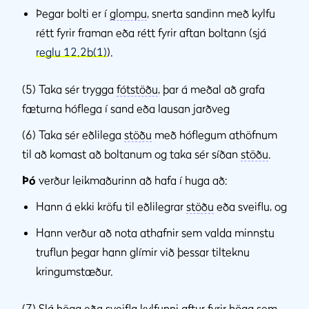
Þegar bolti er í
glompu
, snerta sandinn með kylfu
rétt fyrir framan eða rétt fyrir aftan boltann (sjá
reglu 12.2b(1)
).
(5) Taka sér trygga
fótstöðu
, þar á meðal að grafa
fæturna hóflega í sand eða lausan jarðveg
(6) Taka sér eðlilega
stöðu
með hóflegum athöfnum
til að komast að boltanum og taka sér síðan
stöðu
.
Þó
verður leikmaðurinn að hafa í huga að:
Hann á ekki kröfu til eðlilegrar
stöðu
eða sveiflu, og
Hann verður að nota athafnir sem valda minnstu
truflun þegar hann glímir við þessar tilteknu
kringumstæður.
(7) Slá
högg
eða sveifla kylfunni aftur fyrir
högg
sem