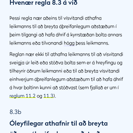
Hvenær regla 8.3 á við
Þessi regla nær aðeins til vísvitandi athafna
leikmanns til að breyta áþreifanlegum aðstæðum í
þeim tilgangi að hafa áhrif á kyrrstæðan bolta annars
leikmanns eða tilvonandi
högg
þess leikmanns.
Reglan nær ekki til athafna leikmanns til að vísvitandi
sveigja úr leið eða stöðva bolta sem er á hreyfingu og
tilheyrir öðrum leikmanni eða til að breyta vísvitandi
einhverjum áþreifanlegum aðstæðum til að hafa áhrif
á hvar boltinn kunni að stöðvast (sem fjallað er um í
reglum 11.2
og
11.3
).
8.3b
Óleyfilegar athafnir til að breyta