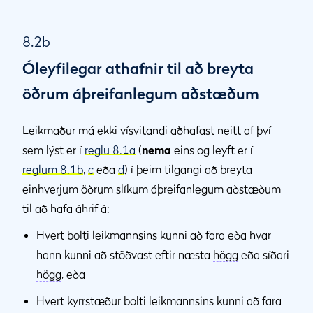
8.2b
Óleyfilegar athafnir til að breyta
öðrum áþreifanlegum aðstæðum
Leikmaður má ekki vísvitandi aðhafast neitt af því
sem lýst er í
reglu 8.1a
(
nema
eins og leyft er í
reglum 8.1b
,
c
eða
d
) í þeim tilgangi að breyta
einhverjum öðrum slíkum áþreifanlegum aðstæðum
til að hafa áhrif á:
Hvert bolti leikmannsins kunni að fara eða hvar
hann kunni að stöðvast eftir næsta
högg
eða síðari
högg
, eða
Hvert kyrrstæður bolti leikmannsins kunni að fara