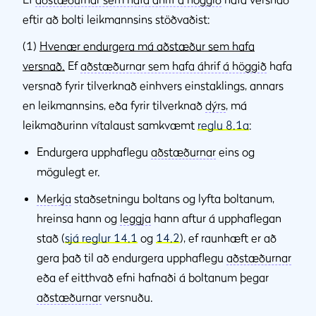
eftir að bolti leikmannsins stöðvaðist:
(1)
Hvenær endurgera má aðstæður sem hafa
versnað.
Ef
aðstæðurnar sem hafa áhrif á höggið
hafa
versnað fyrir tilverknað einhvers einstaklings, annars
en leikmannsins, eða fyrir tilverknað
dýrs
, má
leikmaðurinn vítalaust samkvæmt
reglu 8.1a
:
Endurgera upphaflegu
aðstæðurnar
eins og
mögulegt er.
Merkja
staðsetningu boltans og lyfta boltanum,
hreinsa hann og
leggja
hann aftur á upphaflegan
stað (
sjá reglur 14.1
og
14.2
), ef raunhæft er að
gera það til að endurgera upphaflegu
aðstæðurnar
eða ef eitthvað efni hafnaði á boltanum þegar
aðstæðurnar
versnuðu.