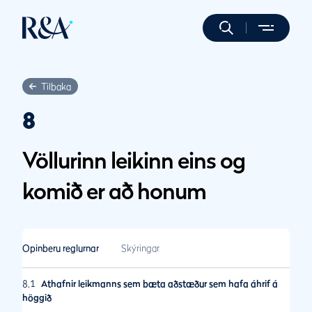
Tilbaka
8
Völlurinn leikinn eins og
komið er að honum
Opinberu reglurnar
Skýringar
8.1
Athafnir leikmanns sem bæta aðstæður sem hafa áhrif á
höggið