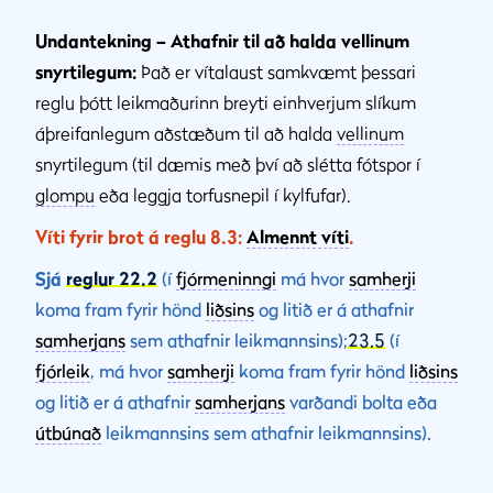
Undantekning – Athafnir til að halda vellinum
snyrtilegum:
Það er vítalaust samkvæmt þessari
reglu þótt leikmaðurinn breyti einhverjum slíkum
áþreifanlegum aðstæðum til að halda
vellinum
snyrtilegum (til dæmis með því að slétta fótspor í
glompu
eða leggja torfusnepil í kylfufar).
Víti fyrir brot á reglu 8.3:
Almennt víti
.
Sjá
reglur 22.2
(í
fjórmeninngi
má hvor
samherji
koma fram fyrir hönd
liðsins
og litið er á athafnir
samherjans
sem athafnir leikmannsins);
23.5
(í
fjórleik
, má hvor
samherji
koma fram fyrir hönd
liðsins
og litið er á athafnir
samherjans
varðandi bolta eða
útbúnað
leikmannsins sem athafnir leikmannsins).