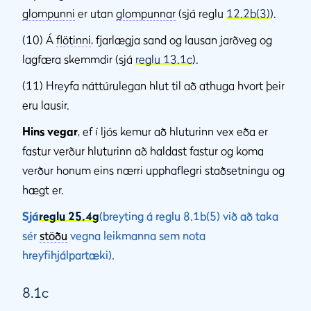
glompunni
er utan
glompunnar
(sjá reglu
12.2b(3)
).
(10) Á
flötinni
, fjarlægja sand og lausan jarðveg og
lagfæra skemmdir (sjá
reglu 13.1c
).
(11) Hreyfa náttúrulegan hlut til að athuga hvort þeir
eru lausir.
Hins vegar
, ef í ljós kemur að hluturinn vex eða er
fastur verður hluturinn að haldast fastur og koma
verður honum eins nærri upphaflegri staðsetningu og
hægt er.
Sjá
reglu 25.4g
(breyting á reglu 8.1b(5) við að taka
sér
stöðu
vegna leikmanna sem nota
hreyfihjálpartæki).
8.1c