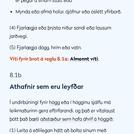
er þegar á sínum stað, eða
Mynda eða afmá holur, ójöfnur eða óslétt yfirborð.
(4) Fjarlægja eða þrýsta niður sandi eða lausum
jarðvegi.
(5) Fjarlægja dögg, hrím eða vatn.
Víti fyrir brot á reglu 8.1a:
Almennt víti
.
8.1b
Athafnir sem eru leyfðar
Í undirbúningi fyrir
högg
eða í högginu sjálfu má
leikmaðurinn gera eftirfarandi, og það er vítalaust
þótt það
bæti
aðstæður sem hafa áhrif á höggið
:
(1) Leita á eðlilegan hátt að bolta sínum með