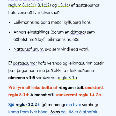
reglum 8.1c(1)
,
8.1c(2
) og
13.1c
) ef aðstæðurnar
hafa versnað fyrir tilverknað:
Leikmannsins, þar á meðal
kylfubera
hans,
Annars einstaklings (öðrum en
dómara
) sem
aðhefst með leyfi leikmannsins, eða
Náttúruöflunum
, svo sem vindi eða vatni.
Ef
aðstæðurnar
hafa versnað og leikmaðurinn bætir
þær þegar hann má það ekki fær leikmaðurinn
almenna vítið
samkvæmt
reglu 8.1a
.
Víti fyrir að leika bolta af
röngum stað
, andstætt
reglu 8.1d:
Almennt víti
samkvæmt reglu 14.7a.
Sjá
reglur 22.2
(í
fjórmeninngi
má hvor
samherji
koma fram fyrir hönd
liðsins
og litið er á athafnir