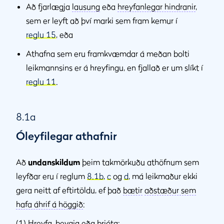
Að fjarlægja
lausung
eða
hreyfanlegar hindranir
,
sem er leyft að því marki sem fram kemur í
reglu 15
, eða
Athafna sem eru framkvæmdar á meðan bolti
leikmannsins er á hreyfingu, en fjallað er um slíkt í
reglu 11
.
8.1a
Óleyfilegar athafnir
Að
undanskildum
þeim takmörkuðu athöfnum sem
leyfðar eru í reglum
8.1b
,
c
og
d
, má leikmaður ekki
gera neitt af eftirtöldu, ef það
bætir
aðstæður sem
hafa áhrif á höggið
:
(1) Hreyfa, beygja eða brjóta: