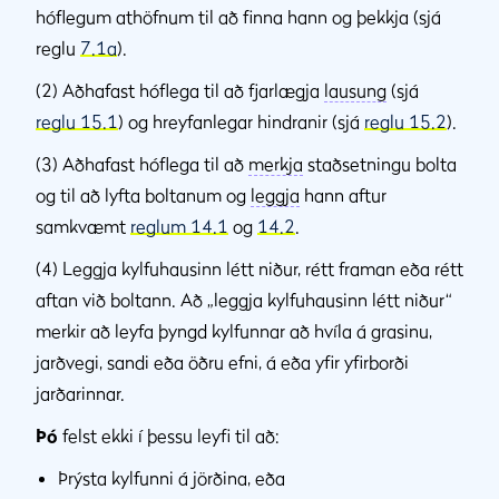
hóflegum athöfnum til að finna hann og þekkja (sjá
reglu
7.1a
).
(2) Aðhafast hóflega til að fjarlægja
lausung
(sjá
reglu 15.1
) og hreyfanlegar hindranir (sjá
reglu 15.2
).
(3) Aðhafast hóflega til að
merkja
staðsetningu bolta
og til að lyfta boltanum og
leggja
hann aftur
samkvæmt
reglum 14.1
og
14.2
.
(4) Leggja kylfuhausinn létt niður, rétt framan eða rétt
aftan við boltann. Að „leggja kylfuhausinn létt niður“
merkir að leyfa þyngd kylfunnar að hvíla á grasinu,
jarðvegi, sandi eða öðru efni, á eða yfir yfirborði
jarðarinnar.
Þó
felst ekki í þessu leyfi til að:
Þrýsta kylfunni á jörðina, eða