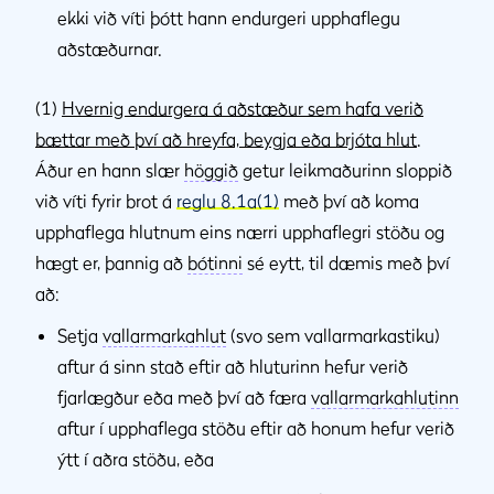
ekki við víti þótt hann endurgeri upphaflegu
aðstæðurnar.
(1)
Hvernig endurgera á aðstæður sem hafa verið
bættar með því að hreyfa, beygja eða brjóta hlut
.
Áður en hann slær
höggið
getur leikmaðurinn sloppið
við víti fyrir brot á
reglu 8.1a(1)
með því að koma
upphaflega hlutnum eins nærri upphaflegri stöðu og
hægt er, þannig að
bótinni
sé eytt, til dæmis með því
að:
Setja
vallarmarkahlut
(svo sem vallarmarkastiku)
aftur á sinn stað eftir að hluturinn hefur verið
fjarlægður eða með því að færa
vallarmarkahlutinn
aftur í upphaflega stöðu eftir að honum hefur verið
ýtt í aðra stöðu, eða