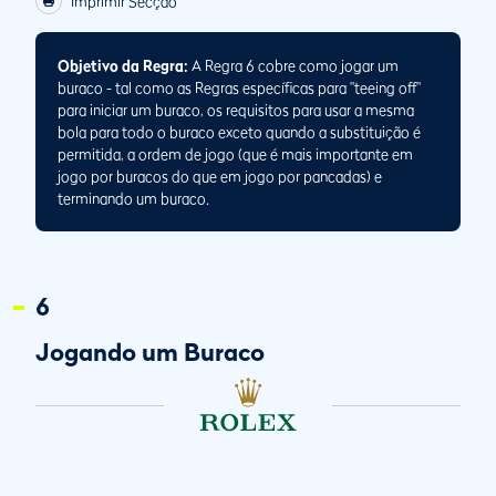
Imprimir Secção
Objetivo da Regra:
A Regra 6 cobre como jogar um
buraco - tal como as Regras específicas para "teeing off"
para iniciar um buraco, os requisitos para usar a mesma
bola para todo o buraco exceto quando a substituição é
permitida, a ordem de jogo (que é mais importante em
jogo por buracos do que em jogo por pancadas) e
terminando um buraco.
6
Jogando um Buraco