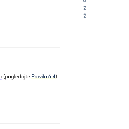
U
Z
Ž
a
(pogledajte
Pravilo 6.4
).