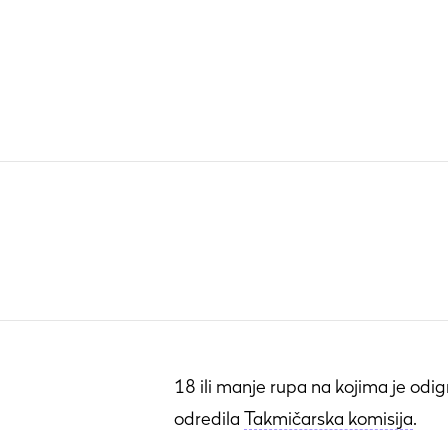
18 ili manje rupa na kojima je odig
odredila
Takmičarska komisija
.