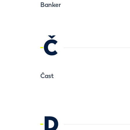
Banker
Č
Čast
D