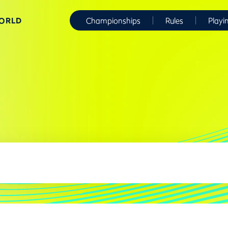
WORLD
Championships
Rules
Playi