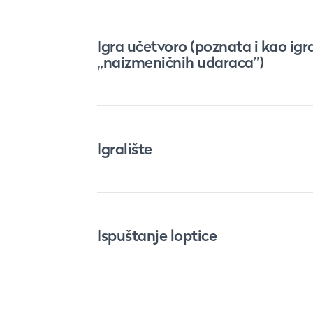
Igra učetvoro (poznata i kao igr
„naizmeničnih udaraca”)
Igralište
Ispuštanje loptice