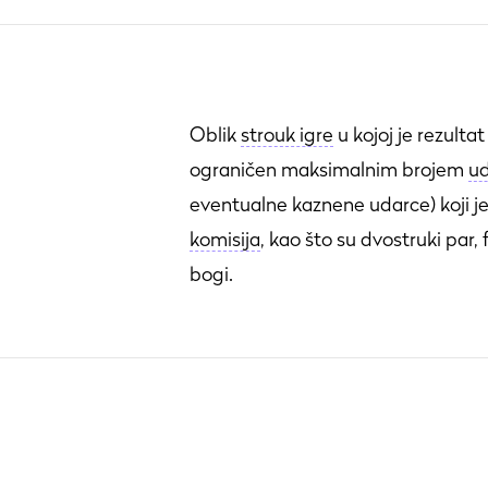
Oblik
strouk igre
u kojoj je rezultat 
ograničen maksimalnim brojem
u
eventualne kaznene udarce) koji j
komisija
, kao što su dvostruki par, f
bogi.