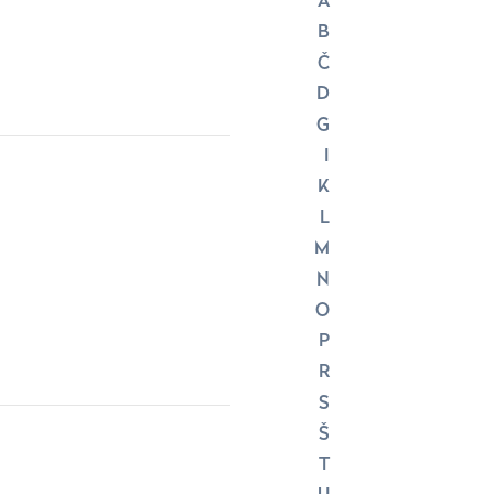
A
B
Č
D
G
I
K
L
M
N
O
P
R
S
Š
T