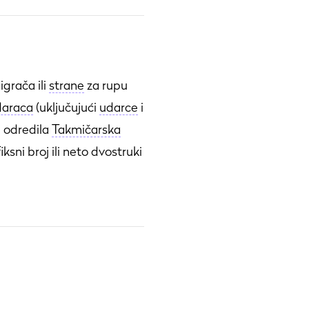
igrača ili
strane
za rupu
daraca
(uključujući
udarce
i
e odredila
Takmičarska
iksni broj ili neto dvostruki