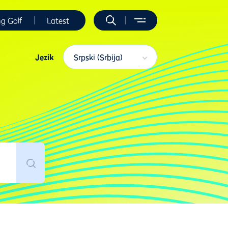
ng Golf
Latest
Jezik
Srpski (Srbija)