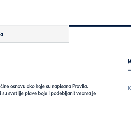
fa
K
 čine osnovu oko koje su napisana Pravila.
K
 su svetlije plave boje i podebljani) veoma je