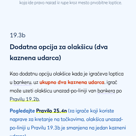
koja ide pravo nazad iz rupe kroz mesto prvobitne loptice.
19.3b
Dodatna opcija za olakšicu (dva
kaznena udarca)
Kao dodatnu opciju olakšice kada je igračeva loptica
u
bankeru
, uz
ukupno dva kaznena udarca
, igrač
može uzeti olakšicu unazad-po-liniji van
bankera
po
Pravilu 19.2b
.
Pogledajte
Pravilo 25.4n
(za igrače koji koriste
naprave za kretanje na točkovima, olakšica unazad-
po-liniji u Pravilu 19.3b je smanjena na jedan kazneni