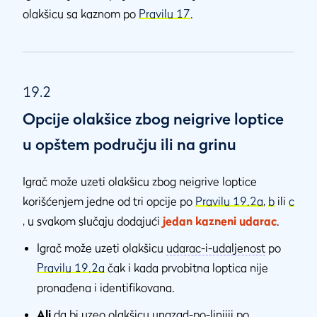
olakšicu sa kaznom po
Pravilu 17
.
19.2
Opcije olakšice zbog neigrive loptice
u opštem području ili na grinu
Igrač može uzeti olakšicu zbog neigrive loptice
korišćenjem jedne od tri opcije po
Pravilu 19.2a
,
b
ili
c
, u svakom slučaju dodajući
jedan kazneni udarac
.
Igrač može uzeti olakšicu
udarac-i-udaljenost
po
Pravilu 19.2a
čak i kada prvobitna loptica nije
pronađena i identifikovana.
Ali
da bi uzeo olakšicu unazad-po-linijii po