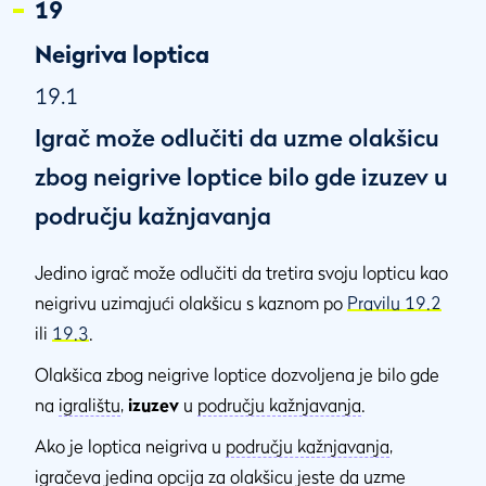
19
Neigriva loptica
19.1
Igrač može odlučiti da uzme olakšicu
zbog neigrive loptice bilo gde izuzev u
području kažnjavanja
Jedino igrač može odlučiti da tretira svoju lopticu kao
neigrivu uzimajući olakšicu s kaznom po
Pravilu 19.2
ili
19.3
.
Olakšica zbog neigrive loptice dozvoljena je bilo gde
na
igralištu
,
izuzev
u
području kažnjavanja
.
Ako je loptica neigriva u
području kažnjavanja
,
igračeva jedina opcija za olakšicu jeste da uzme