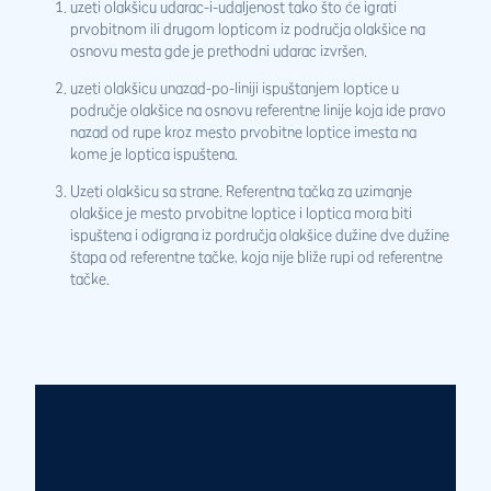
uzeti olakšicu udarac-i-udaljenost tako što će igrati
prvobitnom ili drugom lopticom iz područja olakšice na
osnovu mesta gde je prethodni udarac izvršen.
uzeti olakšicu unazad-po-liniji ispuštanjem loptice u
područje olakšice na osnovu referentne linije koja ide pravo
nazad od rupe kroz mesto prvobitne loptice imesta na
kome je loptica ispuštena.
Uzeti olakšicu sa strane. Referentna tačka za uzimanje
olakšice je mesto prvobitne loptice i loptica mora biti
ispuštena i odigrana iz pordručja olakšice dužine dve dužine
štapa od referentne tačke, koja nije bliže rupi od referentne
tačke.