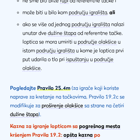
ne sme biti bliže
rupi
od referentne tačke i
može biti u bilo kom
području igrališta
,
ali
ako se više od jednog
području igrališta
nalazi
unutar dve
dužine štapa
od referentne tačke,
loptica se mora umiriti u
područje olakšice
u
istom
području igrališta
u kome je loptica prvi
put udarila o tlo pri
ispuštanju
u
područje
olakšice
.
Pogledajte
Pravilo 25.4m
(za igrače koji koriste
naprave za kretanje na točkovima, Pravilo 19.2c se
modifikuje za
proširenje olakšice
sa strane na četiri
dužine štapa
).
Kazna za igranje lopticom sa
pogrešnog mesta
kršenjem Pravila 19.2:
opšta kazna
po