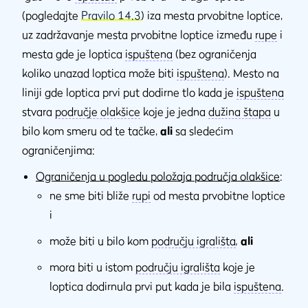
(pogledajte
Pravilo 14.3
) iza mesta prvobitne loptice,
uz zadržavanje mesta prvobitne loptice između
rupe
i
mesta gde je loptica
ispuštena
(bez ograničenja
koliko unazad loptica može biti
ispuštena
). Mesto na
liniji gde loptica prvi put dodirne tlo kada je
ispuštena
stvara
područje olakšice
koje je jedna
dužina štapa
u
bilo kom smeru od te tačke,
ali
sa sledećim
ograničenjima:
Ograničenja u pogledu položaja područja olakšice
:
ne sme biti bliže
rupi
od mesta prvobitne loptice
i
može biti u bilo kom
području igrališta
,
ali
mora biti u istom
području igrališta
koje je
loptica dodirnula prvi put kada je bila
ispuštena
.