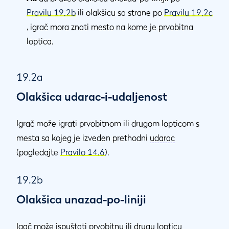
Pravilu 19.2b
ili olakšicu sa strane po
Pravilu 19.2c
, igrač mora znati mesto na kome je prvobitna
loptica.
19.2a
Olakšica udarac-i-udaljenost
Igrač može igrati prvobitnom ili drugom lopticom s
mesta sa kojeg je izveden prethodni
udarac
(pogledajte
Pravilo 14.6
).
19.2b
Olakšica unazad-po-liniji
Igač može
ispuštati
prvobitnu ili drugu lopticu