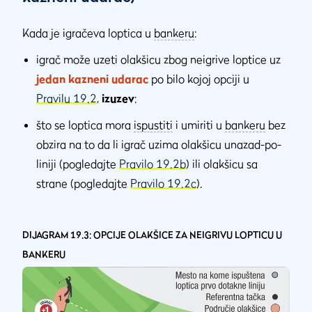
Kada je igračeva loptica u
bankeru
:
igrač može uzeti olakšicu zbog neigrive loptice uz
jedan kazneni udarac
po bilo kojoj opciji u
Pravilu 19.2
,
izuzev
:
što se loptica mora
ispustiti
i umiriti u
bankeru
bez
obzira na to da li igrač uzima olakšicu unazad-po-
liniji (pogledajte
Pravilo 19.2b
) ili olakšicu sa
strane (pogledajte
Pravilo 19.2c
).
DIJAGRAM 19.3: OPCIJE OLAKŠICE ZA NEIGRIVU LOPTICU U
BANKERU