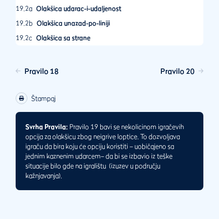
19.2a
Olakšica udarac-i-udaljenost
19.2b
Olakšica unazad-po-liniji
19.2c
Olakšica sa strane
19.3
Opcije olakšice za neigrivu lopticu u bankeru
19.3a
Uobičajene opcije olakšice (jedan kazneni udarac)
Pravilo 18
Pravilo 20
19.3b
Dodatna opcija za olakšicu (dva kaznena udarca)
Štampaj
Svrha Pravila:
Pravilo 19 bavi se nekolicinom igračevih
opcija za olakšicu zbog neigrive loptice. To dozvoljava
igraču da bira koju će opciju koristiti – uobičajeno sa
jednim kaznenim udarcem– da bi se izbavio iz teške
situacije bilo gde na igralištu (izuzev u području
kažnjavanja).