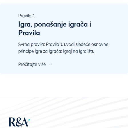
Pravilo
1
Igra, ponašanje igrača i
Pravila
Svrha pravila: Pravilo 1 uvodi sledeće osnovne
principe igre za igrača: Igraj na igralištu
onakvom kakvo je i igraj lopticom iz položaja u
Pročitajte više
kome je ...