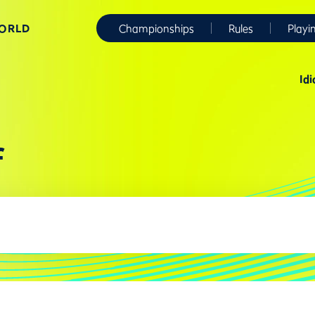
WORLD
Championships
Rules
Playi
Id
f