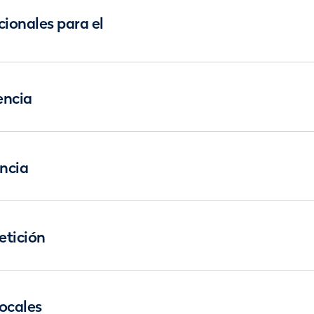
ionales para el
encia
ncia
etición
ocales