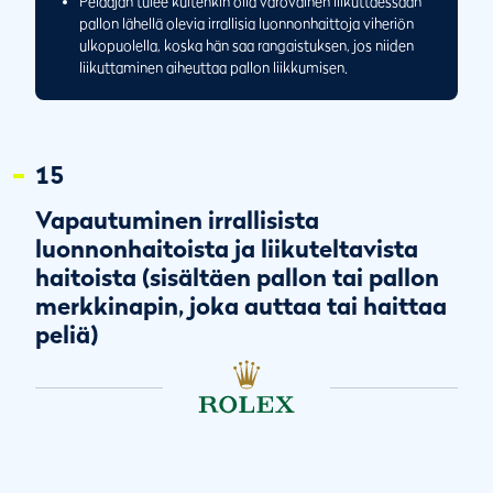
Pelaajan tulee kuitenkin olla varovainen liikuttaessaan
pallon lähellä olevia irrallisia luonnonhaittoja viheriön
ulkopuolella, koska hän saa rangaistuksen, jos niiden
liikuttaminen aiheuttaa pallon liikkumisen.
15
Vapautuminen irrallisista
luonnonhaitoista ja liikuteltavista
haitoista (sisältäen pallon tai pallon
merkkinapin, joka auttaa tai haittaa
peliä)