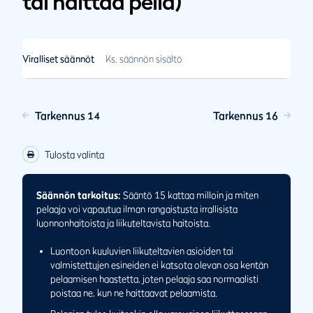
tai haittaa peliä)
Viralliset säännöt
Ks. säännön sisältö
Tarkennus 14
Tarkennus 16
Tulosta valinta
Säännön tarkoitus:
Sääntö 15 kattaa milloin ja miten
pelaaja voi vapautua ilman rangaistusta irrallisista
luonnonhaitoista ja liikuteltavista haitoista.
Luontoon kuuluvien liikuteltavien asioiden tai
valmistettujen esineiden ei katsota olevan osa kentän
pelaamisen haastetta, joten pelaaja saa normaalisti
poistaa ne, kun ne haittaavat pelaamista.