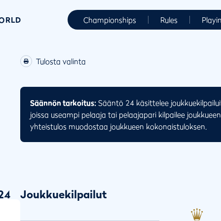
WORLD
Championships
Rules
Playi
Tulosta valinta
Säännön tarkoitus:
Sääntö 24 käsittelee joukkuekilpailuit
joissa useampi pelaaja tai pelaajapari kilpailee joukkueena
yhteistulos muodostaa joukkueen kokonaistuloksen.
24
Joukkuekilpailut