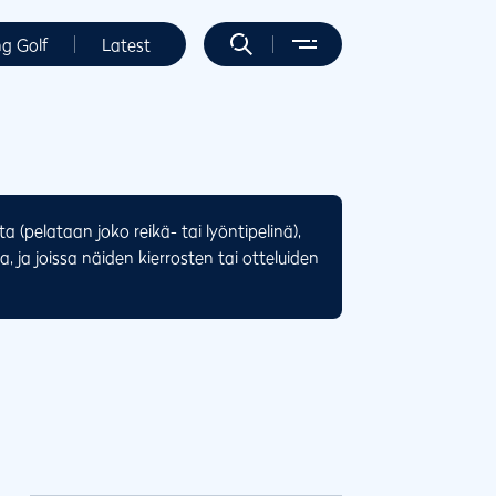
ng Golf
Latest
a (pelataan joko reikä- tai lyöntipelinä),
, ja joissa näiden kierrosten tai otteluiden