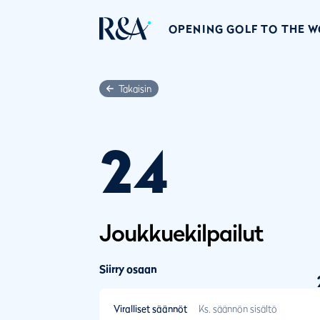
OPENING GOLF TO THE 
Takaisin
24
Joukkuekilpailut
Siirry osaan
Viralliset säännöt
Ks. säännön sisältö