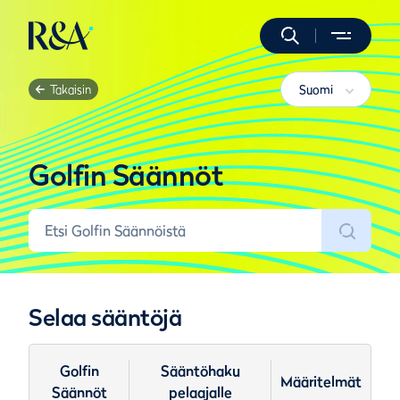
Takaisin
Suomi
Golfin Säännöt
Selaa sääntöjä
Golfin
Sääntöhaku
Määritelmät
Säännöt
pelaajalle