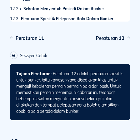
12.2b
Sekatan Menyentuh Pasir di Dalam Bunker
12.3
Peraturan Spesifik Pelepasan Bola Dalam Bunker
Peraturan 11
Peraturan 13
Seksyen Cetak
Tujuan Peraturan:
Peraturan 12 adalah peraturan spesifik
untuk bunker, iaitu kawasan yang disediakan khas untuk
menguji kebolehan pemain bermain bola dari pasir. Untuk
memastikan pemain menempuhi cabaran ini, terdapat
beberapa sekatan menyentuh pasir sebelum pukulan
dilakukan dan tempat pelepasan yang boleh diambilkan
apabila bola berada dalam bunker.