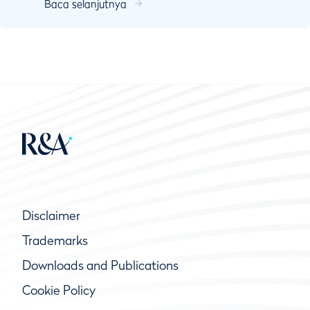
Baca selanjutnya
dan bermain bola di kedudukannya. ...
Disclaimer
Trademarks
Downloads and Publications
Cookie Policy