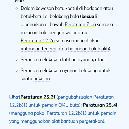
klab
Dalam kawasan betul-betul di hadapan atau
betul-betul di belakang bola (
kecuali
dibenarkan di bawah
Peraturan 7.1a
semasa
mencari bola dengan wajar atau
Peraturan 12.2a
semasa mengalihkan
rintangan terlerai
atau
halangan boleh alih
),
Semasa melakukan latihan ayunan, atau
Semasa melakukan ayunan belakang untuk
suatu
pukulan
.
Lihat
Peraturan 25.2f
(pengubahsuaian Peraturan
12.2b(1) untuk pemain OKU buta);
Peraturan 25.4l
(mengguna pakai Peraturan 12.2b(1) untuk pemain
yang menggunakan alat bantuan pergerakan).