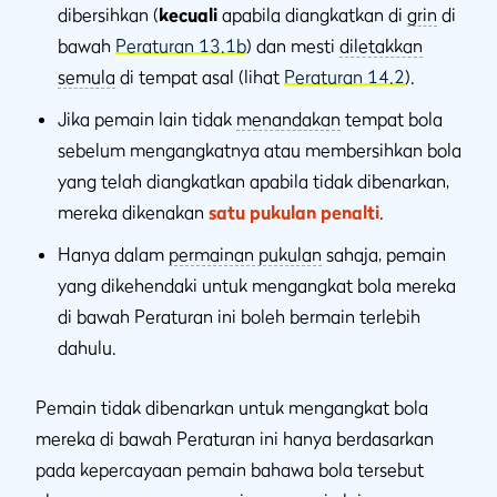
dibersihkan (
kecuali
apabila diangkatkan di
grin
di
bawah
Peraturan 13.1b
) dan mesti
diletakkan
semula
di tempat asal (lihat
Peraturan 14.2
).
Jika pemain lain tidak
menandakan
tempat bola
sebelum mengangkatnya atau membersihkan bola
yang telah diangkatkan apabila tidak dibenarkan,
mereka dikenakan
satu pukulan penalti
.
Hanya dalam
permainan pukulan
sahaja, pemain
yang dikehendaki untuk mengangkat bola mereka
di bawah Peraturan ini boleh bermain terlebih
dahulu.
Pemain tidak dibenarkan untuk mengangkat bola
mereka di bawah Peraturan ini hanya berdasarkan
pada kepercayaan pemain bahawa bola tersebut