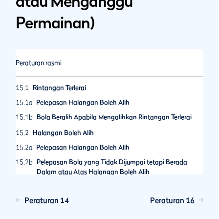
atau Menganggu
Permainan)
Peraturan rasmi
15.1
Rintangan Terlerai
15.1a
Pelepasan Halangan Boleh Alih
15.1b
Bola Beralih Apabila Mengalihkan Rintangan Terlerai
15.2
Halangan Boleh Alih
15.2a
Pelepasan Halangan Boleh Alih
15.2b
Pelepasan Bola yang Tidak Dijumpai tetapi Berada
Dalam atau Atas Halangan Boleh Alih
15.3
Bola atau Penanda Bola Membantu atau Mengganggu
Permainan
Peraturan 14
Peraturan 16
15.3a
Bola di Grin Membantu Permainan