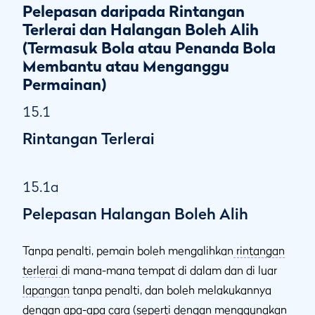
Pelepasan daripada Rintangan
Terlerai dan Halangan Boleh Alih
(Termasuk Bola atau Penanda Bola
Membantu atau Menganggu
Permainan)
15.1
Rintangan Terlerai
15.1a
Pelepasan Halangan Boleh Alih
Tanpa penalti, pemain boleh mengalihkan
rintangan
terlerai
di mana-mana tempat di dalam dan di luar
lapangan
tanpa penalti, dan boleh melakukannya
dengan apa-apa cara (seperti dengan menggunakan