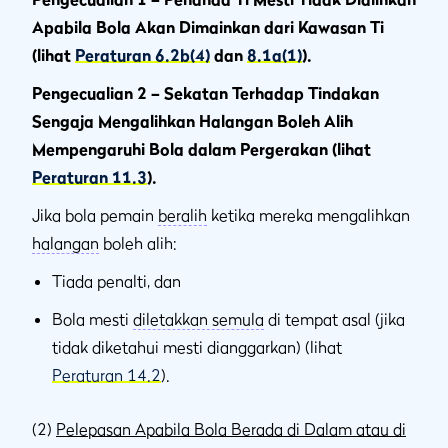
Apabila Bola Akan Dimainkan dari Kawasan Ti
(lihat
Peraturan 6.2b(4)
dan
8.1a(1)
).
Pengecualian 2 – Sekatan Terhadap Tindakan
Sengaja Mengalihkan Halangan Boleh Alih
Mempengaruhi Bola dalam Pergerakan (lihat
Peraturan 11.3
).
Jika bola pemain
beralih
ketika mereka mengalihkan
halangan
boleh alih:
Tiada penalti, dan
Bola mesti
diletakkan semula
di tempat asal (jika
tidak diketahui mesti dianggarkan) (lihat
Peraturan 14.2
).
(2)
Pelepasan Apabila Bola Berada di Dalam atau di