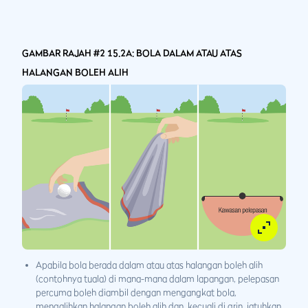
GAMBAR RAJAH #2 15.2A: BOLA DALAM ATAU ATAS
HALANGAN BOLEH ALIH
Apabila bola berada dalam atau atas halangan boleh alih
(contohnya tuala) di mana-mana dalam lapangan, pelepasan
percuma boleh diambil dengan mengangkat bola,
mengalihkan halangan boleh alih dan, kecuali di grin, jatuhkan