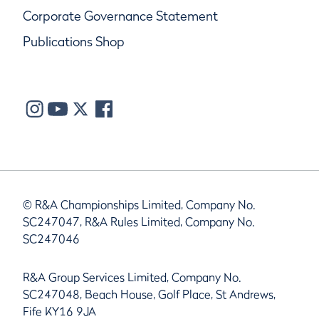
Corporate Governance Statement
Publications Shop
© R&A Championships Limited, Company No.
SC247047, R&A Rules Limited, Company No.
SC247046
R&A Group Services Limited, Company No.
SC247048, Beach House, Golf Place, St Andrews,
Fife KY16 9JA