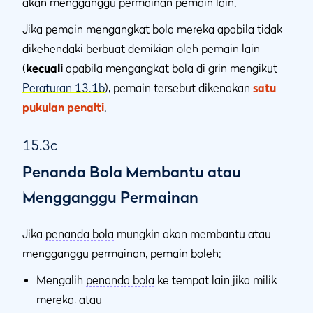
akan mengganggu permainan pemain lain.
Jika pemain mengangkat bola mereka apabila tidak
dikehendaki berbuat demikian oleh pemain lain
(
kecuali
apabila mengangkat bola di
grin
mengikut
Peraturan 13.1b
), pemain tersebut dikenakan
satu
pukulan penalti
.
15.3c
Penanda Bola Membantu atau
Mengganggu Permainan
Jika
penanda bola
mungkin akan membantu atau
mengganggu permainan, pemain boleh:
Mengalih
penanda bola
ke tempat lain jika milik
mereka, atau