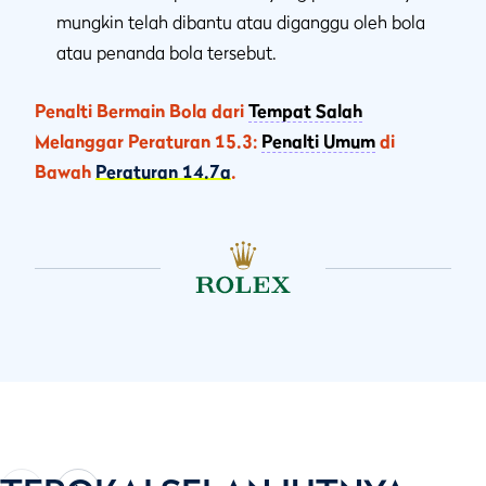
mungkin telah dibantu atau diganggu oleh bola
atau penanda bola tersebut.
Penalti Bermain Bola dari
Tempat Salah
Melanggar Peraturan 15.3:
Penalti Umum
di
Bawah
Peraturan 14.7a
.