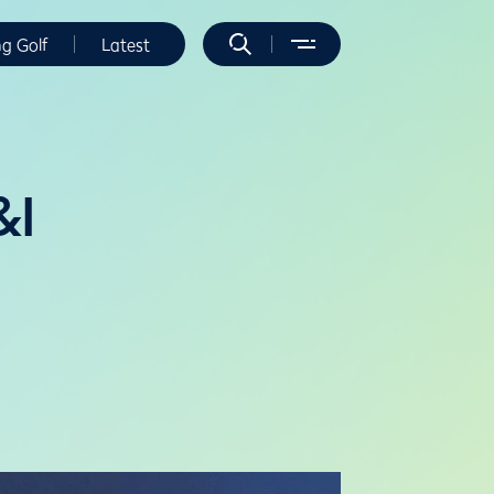
ng Golf
Latest
&I