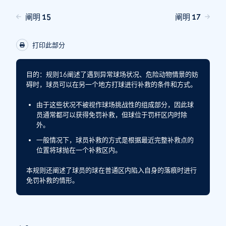
阐明 15
阐明 17
打印此部分
目的：
规则16阐述了遇到异常球场状况、危险动物情景的妨
碍时，球员可以在另一个地方打球进行补救的条件和方式。
由于这些状况不被视作球场挑战性的组成部分，因此球
员通常都可以获得免罚补救，但球位于罚杆区内时除
外。
一般情况下，球员补救的方式是根据最近完整补救点的
位置将球抛在一个补救区内。
本规则还阐述了球员的球在普通区内陷入自身的落痕时进行
免罚补救的情形。