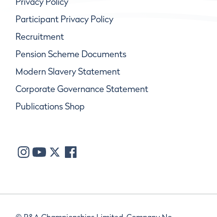
Privacy Policy
Participant Privacy Policy
Recruitment
Pension Scheme Documents
Modern Slavery Statement
Corporate Governance Statement
Publications Shop