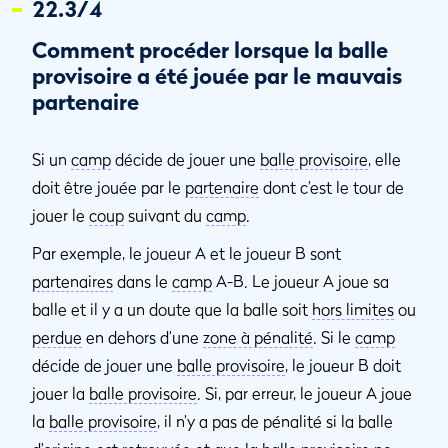
22.3/4
Comment procéder lorsque la balle
provisoire a été jouée par le mauvais
partenaire
Si un
camp
décide de jouer une
balle provisoire
, elle
doit être jouée par le
partenaire
dont c’est le tour de
jouer le
coup
suivant du
camp
.
Par exemple, le joueur A et le joueur B sont
partenaires
dans le
camp
A-B. Le joueur A joue sa
balle et il y a un doute que la balle soit
hors limites
ou
perdue
en dehors d’une
zone à pénalité
. Si le
camp
décide de jouer une
balle provisoire
, le joueur B doit
jouer la
balle provisoire
. Si, par erreur, le joueur A joue
la
balle provisoire
, il n’y a pas de pénalité si la balle