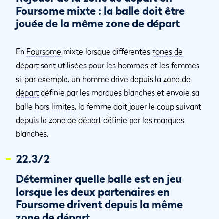
Foursome mixte : la balle doit être
jouée de la même zone de départ
En
Foursome
mixte lorsque différentes
zones de
départ
sont utilisées pour les hommes et les femmes
si, par exemple, un homme drive depuis la
zone de
départ
définie par les marques blanches et envoie sa
balle
hors limites
, la femme doit jouer le
coup
suivant
depuis la
zone de départ
définie par les marques
blanches.
22.3/2
Déterminer quelle balle est en jeu
lorsque les deux partenaires en
Foursome drivent depuis la même
zone de départ