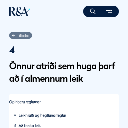
Tilbaka
4
Önnur atriði sem huga þarf
að í almennum leik
Opinberu reglurnar
A
Leikhraði og hegðunarreglur
B
Að fresta leik