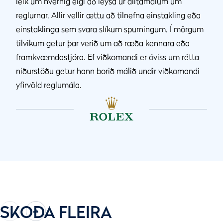
leik um hvernig eigi að leysa úr álitamálum um
reglurnar. Allir vellir ættu að tilnefna einstakling eða
einstaklinga sem svara slíkum spurningum. Í mörgum
tilvikum getur þar verið um að ræða kennara eða
framkvæmdastjóra. Ef viðkomandi er óviss um rétta
niðurstöðu getur hann borið málið undir viðkomandi
yfirvöld reglumála.
SKOÐA FLEIRA