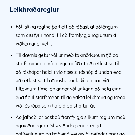
Leikhraðareglur
Eðli slíkra reglna þarf oft að ráðast af aðföngum
sem eru fyrir hendi til að framfylgja reglunum á
viðkomandi velli.
Til dæmis getur völlur með takmörkuðum fjölda
starfsmanna einfaldlega gefið út að ætlast sé til
að ráshópar haldi í við næsta ráshóp á undan eða
að ætlast sé til að ráshópar leiki á innan við
tilteknum tíma, en annar völlur kann að hafa einn
eða fleiri starfsmenn til að vakta leikhraða og ræða
við ráshópa sem hafa dregist aftur úr.
Að jafnaði er best að framfylgja slíkum reglum með
agaviðurlögum. Slík viðurlög eru ótengd
golfreglunum og það er á verksviði nefndarinnar að