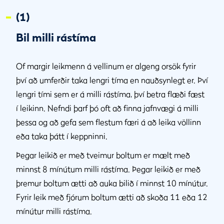
(1)
Bil milli rástíma
Of margir leikmenn á vellinum er algeng orsök fyrir
því að umferðir taka lengri tíma en nauðsynlegt er. Því
lengri tími sem er á milli rástíma, því betra flæði fæst
í leikinn. Nefndi þarf þó oft að finna jafnvægi á milli
þessa og að gefa sem flestum færi á að leika völlinn
eða taka þátt í keppninni.
Þegar leikið er með tveimur boltum er mælt með
minnst 8 mínútum milli rástíma. Þegar leikið er með
þremur boltum ætti að auka bilið í minnst 10 mínútur.
Fyrir leik með fjórum boltum ætti að skoða 11 eða 12
mínútur milli rástíma.