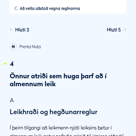
C
Að veita aðstoð vegna reglnanna
Hluti 3
Hluti 5
Prenta hluta
4
Önnur atriði sem huga þarf að í
almennum leik
A
Leikhraði og hegðunarreglur
Í þeim tilgangi að leikmenn njóti leiksins betur í