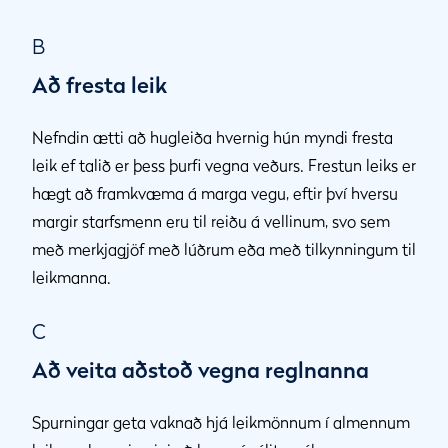
B
Að fresta leik
Nefndin ætti að hugleiða hvernig hún myndi fresta
leik ef talið er þess þurfi vegna veðurs. Frestun leiks er
hægt að framkvæma á marga vegu, eftir því hversu
margir starfsmenn eru til reiðu á vellinum, svo sem
með merkjagjöf með lúðrum eða með tilkynningum til
leikmanna.
C
Að veita aðstoð vegna reglnanna
Spurningar geta vaknað hjá leikmönnum í almennum