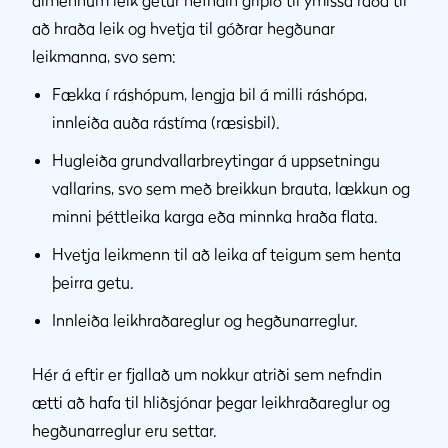
almennum leik getur nefndin gripið til ýmissa ráða til
að hraða leik og hvetja til góðrar hegðunar
leikmanna, svo sem:
Fækka í ráshópum, lengja bil á milli ráshópa,
innleiða auða rástíma (ræsisbil).
Hugleiða grundvallarbreytingar á uppsetningu
vallarins, svo sem með breikkun brauta, lækkun og
minni þéttleika karga eða minnka hraða flata.
Hvetja leikmenn til að leika af teigum sem henta
þeirra getu.
Innleiða leikhraðareglur og hegðunarreglur.
Hér á eftir er fjallað um nokkur atriði sem nefndin
ætti að hafa til hliðsjónar þegar leikhraðareglur og
hegðunarreglur eru settar.