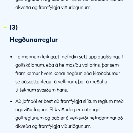
ákveða og framfylgja viðurlögunum.
(3)
Hegðunarreglur
Í almennum leik gæti nefndin sett upp auglýsingu í
golfskálanum, eða á heimasíðu vallarins, þar sem
fram kemur hvers konar hegðun eða klæðaburður
sé óásættanlegur á vellinum, þar á meðal á
tilteknum svæðum hans.
Að jafnaði er best að framfylgja slíkum reglum með
agaviðurlögum. Slík viðurlög eru ótengd
golfreglunum og það er á verksviði nefndarinnar að
ákveða og framfylgja viðurlögunum.