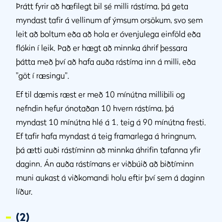
Þrátt fyrir að hæfilegt bil sé milli rástíma, þá geta
myndast tafir á vellinum af ýmsum orsökum, svo sem
leit að boltum eða að hola er óvenjulega einföld eða
flókin í leik. Það er hægt að minnka áhrif þessara
þátta með því að hafa auða rástíma inn á milli, eða
"göt í ræsingu".
Ef til dæmis ræst er með 10 mínútna millibili og
nefndin hefur ónotaðan 10 hvern rástíma, þá
myndast 10 mínútna hlé á 1. teig á 90 mínútna fresti.
Ef tafir hafa myndast á teig framarlega á hringnum,
þá ætti auði rástíminn að minnka áhrifin tafanna yfir
daginn. Án auða rástímans er viðbúið að biðtíminn
muni aukast á viðkomandi holu eftir því sem á daginn
líður.
(2)