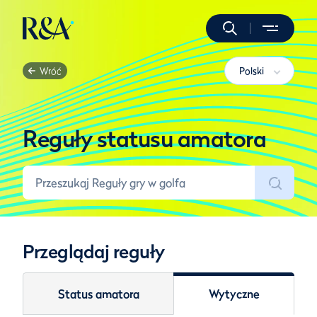
Wróć
Polski
Reguły statusu amatora
Przeglądaj reguły
Status amatora
Wytyczne