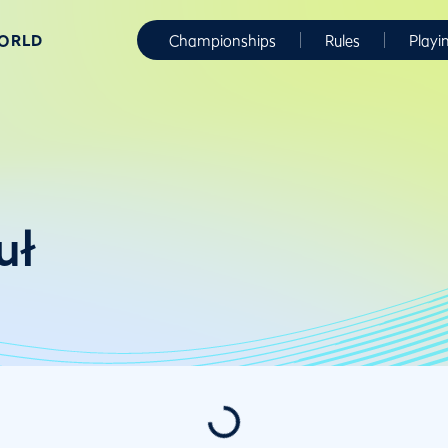
WORLD
Championships
Rules
Playi
uł