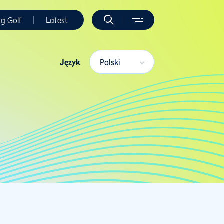
ng Golf
Latest
Język
Polski