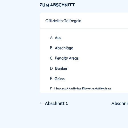
ZUM ABSCHNITT
Offiziellen Golfregeln
A
Aus
B
Abschläge
C
Penalty Areas
D
Bunker
E
Grüns
F
Ungewöhnliche Platzverhältnisse
G
Spielverbotszonen
Abschnitt 1
Abschni
H
Bestandteile des Platzes
I
Dropzonen