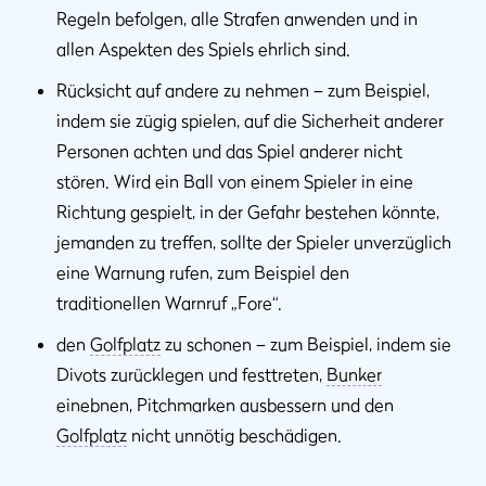
Regeln befolgen, alle Strafen anwenden und in
allen Aspekten des Spiels ehrlich sind.
Rücksicht auf andere zu nehmen – zum Beispiel,
indem sie zügig spielen, auf die Sicherheit anderer
Personen achten und das Spiel anderer nicht
stören. Wird ein Ball von einem Spieler in eine
Richtung gespielt, in der Gefahr bestehen könnte,
jemanden zu treffen, sollte der Spieler unverzüglich
eine Warnung rufen, zum Beispiel den
traditionellen Warnruf „Fore“.
den
Golfplatz
zu schonen – zum Beispiel, indem sie
Divots zurücklegen und festtreten,
Bunker
einebnen, Pitchmarken ausbessern und den
Golfplatz
nicht unnötig beschädigen.