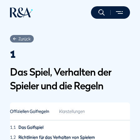
Zurück
1
Das Spiel, Verhalten der
Spieler und die Regeln
Offiziellen Golfregeln
Klarstellungen
1.1
Das Golfspiel
1.2
Richtlinien für das Verhalten von Spielern