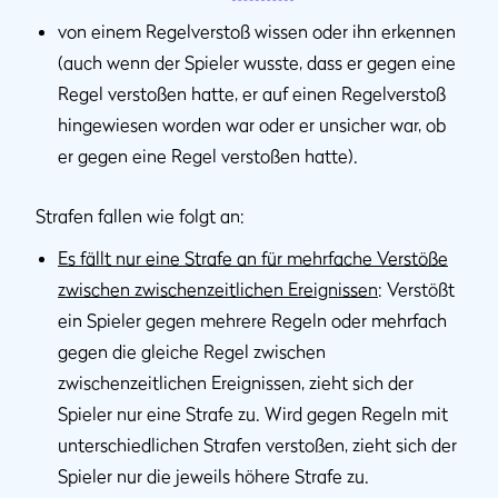
von einem Regelverstoß wissen oder ihn erkennen
(auch wenn der Spieler wusste, dass er gegen eine
Regel verstoßen hatte, er auf einen Regelverstoß
hingewiesen worden war oder er unsicher war, ob
er gegen eine Regel verstoßen hatte).
Strafen fallen wie folgt an:
Es fällt nur eine Strafe an für mehrfache Verstöße
zwischen zwischenzeitlichen Ereignissen
: Verstößt
ein Spieler gegen mehrere Regeln oder mehrfach
gegen die gleiche Regel zwischen
zwischenzeitlichen Ereignissen, zieht sich der
Spieler nur eine Strafe zu. Wird gegen Regeln mit
unterschiedlichen Strafen verstoßen, zieht sich der
Spieler nur die jeweils höhere Strafe zu.