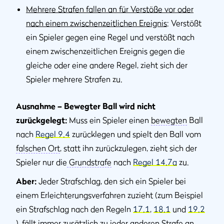
Mehrere Strafen fallen an für Verstöße vor oder
nach einem zwischenzeitlichen Ereignis
: Verstößt
ein Spieler gegen eine Regel und verstößt nach
einem zwischenzeitlichen Ereignis gegen die
gleiche oder eine andere Regel, zieht sich der
Spieler mehrere Strafen zu.
Ausnahme – Bewegter Ball wird nicht
zurückgelegt:
Muss ein Spieler einen
bewegten
Ball
nach
Regel 9.4
zurücklegen und spielt den Ball vom
falschen Ort
, statt ihn zurückzulegen, zieht sich der
Spieler nur die
Grundstrafe
nach
Regel 14.7a
zu.
Aber:
Jeder Strafschlag, den sich ein Spieler bei
einem Erleichterungsverfahren zuzieht (zum Beispiel
ein Strafschlag nach den Regeln
17.1
,
18.1
und
19.2
), fällt immer zusätzlich zu jeder anderen Strafe an.