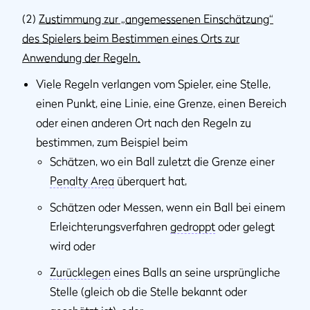
(2)
Zustimmung zur „angemessenen Einschätzung“
des Spielers beim Bestimmen eines Orts zur
Anwendung der Regeln.
Viele Regeln verlangen vom Spieler, eine Stelle,
einen Punkt, eine Linie, eine Grenze, einen Bereich
oder einen anderen Ort nach den Regeln zu
bestimmen, zum Beispiel beim
Schätzen, wo ein Ball zuletzt die Grenze einer
Penalty Area
überquert hat,
Schätzen oder Messen, wenn ein Ball bei einem
Erleichterungsverfahren
gedroppt
oder gelegt
wird oder
Zurücklegen
eines Balls an seine ursprüngliche
Stelle (gleich ob die Stelle bekannt oder