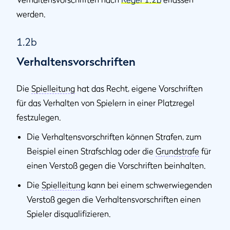
werden.
1.2b
Verhaltensvorschriften
Die
Spielleitung
hat das Recht, eigene Vorschriften
für das Verhalten von Spielern in einer Platzregel
festzulegen.
Die Verhaltensvorschriften können Strafen, zum
Beispiel einen Strafschlag oder die
Grundstrafe
für
einen Verstoß gegen die Vorschriften beinhalten.
Die
Spielleitung
kann bei einem schwerwiegenden
Verstoß gegen die Verhaltensvorschriften einen
Spieler disqualifizieren.