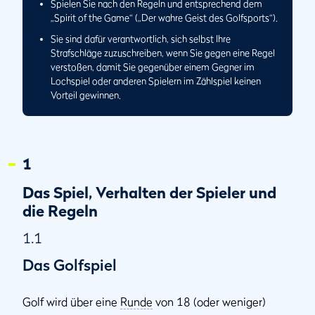
Spielen Sie nach den Regeln und entsprechend dem
„Spirit of the Game“ („Der wahre Geist des Golfsports“).
Sie sind dafür verantwortlich, sich selbst Ihre
Strafschläge zuzuschreiben, wenn Sie gegen eine Regel
verstoßen, damit Sie gegenüber einem Gegner im
Lochspiel oder anderen Spielern im Zählspiel keinen
Vorteil gewinnen.
1
Das Spiel, Verhalten der Spieler und
die Regeln
1.1
Das Golfspiel
Golf wird über eine
Runde
von 18 (oder weniger)