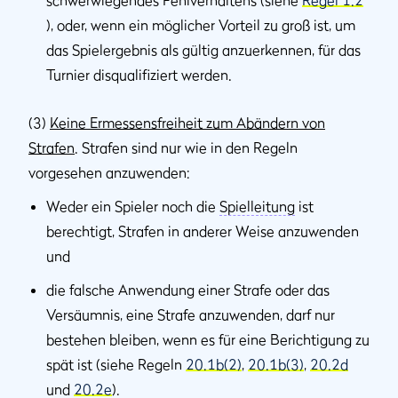
schwerwiegendes Fehlverhaltens (siehe
Regel 1.2
), oder, wenn ein möglicher Vorteil zu groß ist, um
das Spielergebnis als gültig anzuerkennen, für das
Turnier disqualifiziert werden.
(3)
Keine Ermessensfreiheit zum Abändern von
Strafen
. Strafen sind nur wie in den Regeln
vorgesehen anzuwenden:
Weder ein Spieler noch die
Spielleitung
ist
berechtigt, Strafen in anderer Weise anzuwenden
und
die falsche Anwendung einer Strafe oder das
Versäumnis, eine Strafe anzuwenden, darf nur
bestehen bleiben, wenn es für eine Berichtigung zu
spät ist (siehe Regeln
20.1b(2)
,
20.1b(3)
,
20.2d
und
20.2e
).