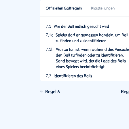
Offiziellen Golfregeln
Klarstellungen
7.1
Wie der Ball redlich gesucht wird
7.1a
Spieler darf angemessen handeln, um Ball
zu finden und zu identifizieren
7.1b
Was zu tun ist, wenn während des Versuchs
den Ball zu finden oder zu identifizieren,
Sand bewegt wird, der die Lage des Balls
eines Spielers beeinträchtigt
7.2
Identifizieren des Balls
7.3
Ball zum Identifizieren aufnehmen
Regel 6
Reg
7.4
Ball versehentlich beim Versuch bewegt, ihn
zu finden oder zu identifizieren