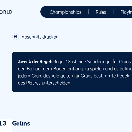
WORLD
Championships
Rules
Playi
Abschnitt drucken
Zweck der Regel:
Regel 13 ist eine Sonderregel für Grüns
den Ball auf dem Boden entlang zu spielen und es befind
jedem Grün, deshalb gelten für Grüns bestimmte Regeln, 
des Platzes unterscheiden.
13
Grüns