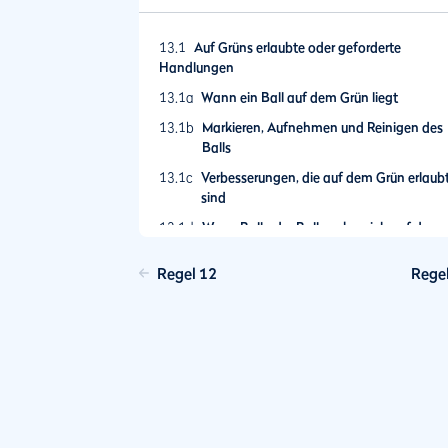
13.1
Auf Grüns erlaubte oder geforderte
Handlungen
13.1a
Wann ein Ball auf dem Grün liegt
13.1b
Markieren, Aufnehmen und Reinigen des
Balls
13.1c
Verbesserungen, die auf dem Grün erlaub
sind
13.1d
Wenn Ball oder Ballmarker sich auf dem
Grün bewegen
Regel 12
Rege
13.1e
Kein absichtliches Prüfen der Grüns
13.1f
Von einem falschen Grün muss
Erleichterung in Anspruch genommen
werden
13.2
Flaggenstock
13.2a
Flaggenstock im Loch belassen
13.2b
Flaggenstock aus dem Loch entfernen