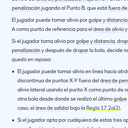
penalización
jugando al Punto B, que está
fuera de 
El jugador puede tomar alivio por
golpe y distancia
A como punto de referencia para el
área de alivio
y
Si el jugador toma alivio por
golpe y distancia
,
dro
penalización
y después de
dropar
la bola, decide 
quedó en reposo:
El jugador puede tomar alivio en linea hacia atrás
discontinua de puntos X-Y fuera del
área de pen
alivio lateral usando el punto X como punto de r
otra bola desde donde se realizó el último
golpe
caso, el
área de salida
) bajo la
Regla 17.2a(2)
.
Si el jugador opta por cualquiera de estas tres o