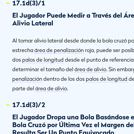
17.1d(3)/1
El Jugador Puede Medir a Través del Ár
Alivio Lateral
Al tomar alivio lateral desde donde la bola cruzó p
estrecha
área de penalización
roja, puede ser posi
dos
palos de longitud
desde el punto de referencia
determinar el tamaño del
área de alivio
. Sin embar
penalización
dentro de los dos
palos de longitud
de
parte del
área de alivio
.
17.1d(3)/2
El Jugador Dropa una Bola Basándose e
Bola Cruzó por Última Vez el Margen de
Resulta Ser Un Punto Equivocado