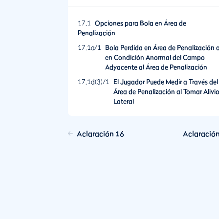
17.1
Opciones para Bola en Área de
Penalización
17.1a/1
Bola Perdida en Área de Penalización 
en Condición Anormal del Campo
Adyacente al Área de Penalización
17.1d(3)/1
El Jugador Puede Medir a Través del
Área de Penalización al Tomar Alivi
Lateral
17.1d(3)/2
El Jugador Dropa una Bola
Basándose en Una Estimación de
Aclaración 16
Aclaració
Donde la Bola Cruzó por Última Vez
el Margen del Área de Penalización
Que Resulta Ser Un Punto
Equivocado
17.2
Opciones Después de Jugar Una Bola
desde un Área de Penalización
17.2b/1
Ejemplos de Opciones de Alivio
Permitidas por la Regla 17.2b