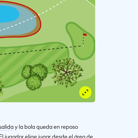
salida
y la bola queda en reposo
 El jugador elige jugar desde el
área de