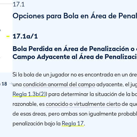
17.1
Opciones para Bola en Área de Penal
o
17.1a/1
Bola Perdida en Área de Penalización o
Campo Adyacente al Área de Penalizac
o
Si la bola de un jugador no es encontrada en un á
n 18
una
condición anormal del campo
adyacente, el jug
Regla 1.3b(2)
) para determinar la situación de la bo
razonable, es
conocido o virtualmente cierto
de que
de esas áreas, pero ambas son igualmente probable
penalización bajo la
Regla 17
.