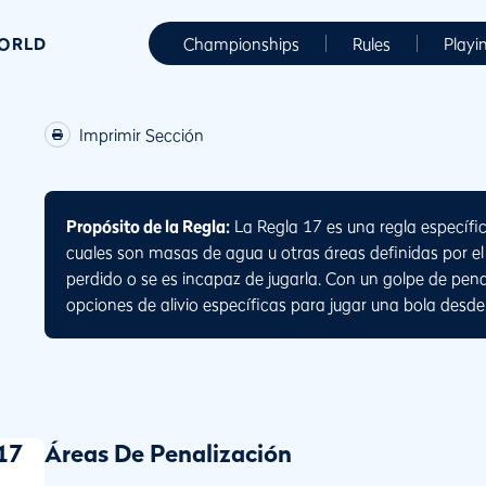
WORLD
Championships
Rules
Playi
Imprimir Sección
Propósito de la Regla:
La Regla 17 es una regla específic
cuales son masas de agua u otras áreas definidas por 
perdido o se es incapaz de jugarla. Con un golpe de pen
opciones de alivio específicas para jugar una bola desde
17
Áreas De Penalización