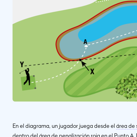
En el diagrama, un jugador juega desde el
área de 
dentro del
área de penalización
roja en el Punto A.