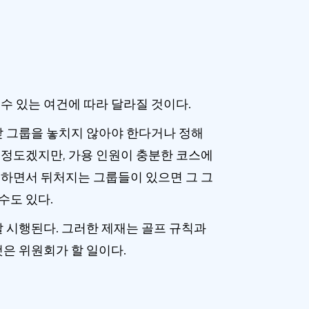
수 있는 여건에 따라 달라질 것이다.
앞 그룹을 놓치지 않아야 한다거나 정해
 정도겠지만, 가용 인원이 충분한 코스에
링하면서 뒤처지는 그룹들이 있으면 그 그
수도 있다.
잘 시행된다. 그러한 제재는 골프 규칙과
것은 위원회가 할 일이다.