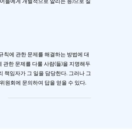
어들에게 개별적으로 알리는 등)으로 실
규칙에 관한 문제를 해결하는 방법에 대
에 관한 문제를 다룰 사람(들)을 지명해두
리 책임자가 그 일을 담당한다. 그러나 그
위원회에 문의하여 답을 얻을 수 있다.