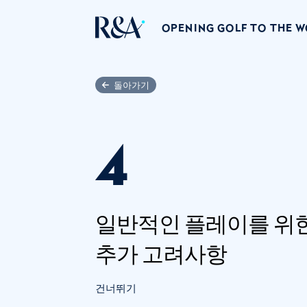
OPENING GOLF TO THE 
돌아가기
4
일반적인 플레이를 위
추가 고려사항
건너뛰기