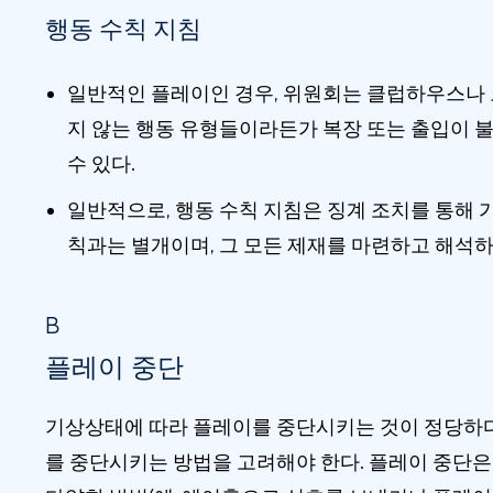
행동 수칙 지침
일반적인 플레이인 경우, 위원회는 클럽하우스나 
지 않는 행동 유형들이라든가 복장 또는 출입이 
수 있다.
일반적으로, 행동 수칙 지침은 징계 조치를 통해 가
칙과는 별개이며, 그 모든 제재를 마련하고 해석하
B
플레이 중단
기상상태에 따라 플레이를 중단시키는 것이 정당하다
를 중단시키는 방법을 고려해야 한다. 플레이 중단은