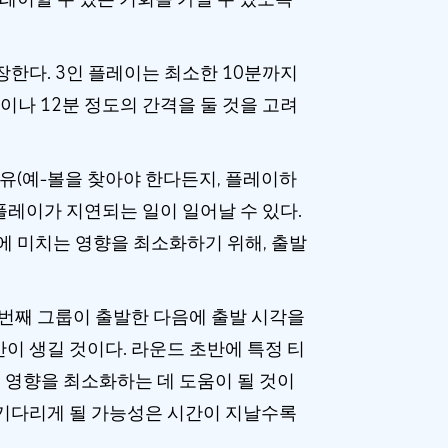
장한다. 3인 플레이는 최소한 10분까지
이나 12분 정도의 간격을 둘 것을 고려
유(예-볼을 찾아야 한다든지, 플레이하
플레이가 지연되는 일이 일어날 수 있다.
에 미치는 영향을 최소화하기 위해, 출발
열 번째 그룹이 출발한 다음에 출발 시각을
간이 생길 것이다. 라운드 초반에 특정 티
의 영향을 최소화하는 데 도움이 될 것이
서 기다리게 될 가능성은 시간이 지날수록