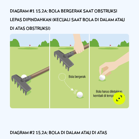
DIAGRAM #1 15.2A: BOLA BERGERAK SAAT OBSTRUKSI
LEPAS DIPINDAHKAN (KECUALI SAAT BOLA DI DALAM ATAU
DI ATAS OBSTRUKSI)
DIAGRAM #2 15.2A: BOLA DI DALAM ATAU DI ATAS