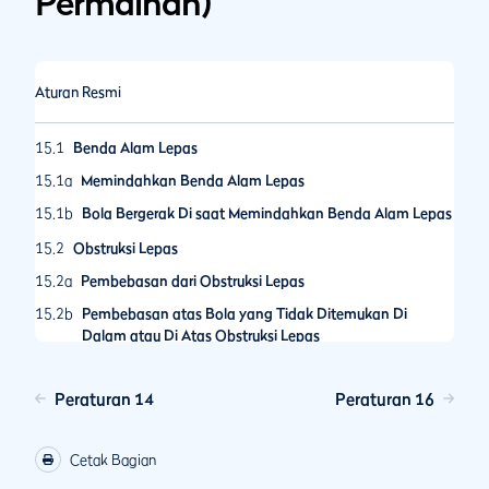
Permainan)
Aturan Resmi
15.1
Benda Alam Lepas
15.1a
Memindahkan Benda Alam Lepas
15.1b
Bola Bergerak Di saat Memindahkan Benda Alam Lepas
15.2
Obstruksi Lepas
15.2a
Pembebasan dari Obstruksi Lepas
15.2b
Pembebasan atas Bola yang Tidak Ditemukan Di
Dalam atau Di Atas Obstruksi Lepas
15.3
Bola atau Markah-Bola Membantu atau Mengganggu
Permainan
Peraturan 14
Peraturan 16
15.3a
Bola di Putting Green Membantu Permainan
15.3b
Bola Di mana Saja Di Lapangan Mengganggu
Cetak Bagian
Permainan