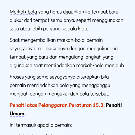
Markah-bola
yang harus dijauhkan ke tempat baru
diukur dari tempat semulanya, seperti menggunakan
satu atau lebih panjang-kepala klab.
Saat mengembalikan
markah-bola
, pemain
seyogyanya melakukannya dengan mengukur dari
tempat yang baru dan mengulang langkah yang
digunakan saat memindahkan
markah-bola
menjauh.
Proses yang sama seyogyanya diterapkan bila
pemain
memindahkan
bola yang mengganggu
menjauh dengan mengukur dari bola tersebut.
Penalti atas Pelanggaran Peraturan 15.3:
Penalti
Umum
.
Ini termasuk apabila pemain: