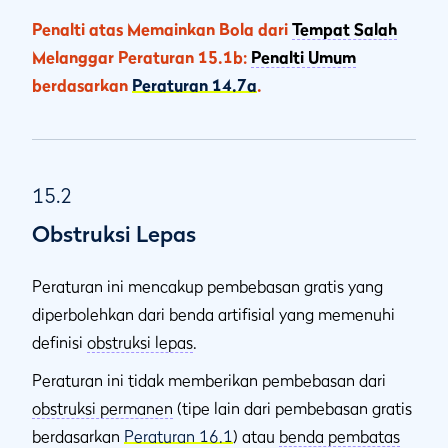
Penalti atas Memainkan Bola dari
Tempat Salah
Melanggar Peraturan 15.1b:
Penalti Umum
berdasarkan
Peraturan 14.7a
.
15.2
Obstruksi Lepas
Peraturan ini mencakup pembebasan gratis yang
diperbolehkan dari benda artifisial yang memenuhi
definisi
obstruksi lepas
.
Peraturan ini tidak memberikan pembebasan dari
obstruksi permanen
(tipe lain dari pembebasan gratis
berdasarkan
Peraturan 16.1
) atau
benda pembatas