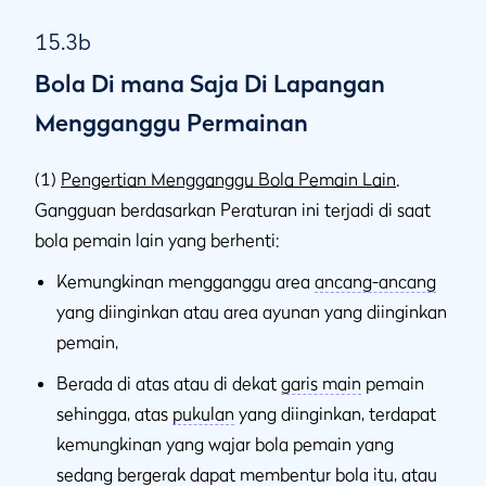
15.3b
Bola Di mana Saja Di Lapangan
Mengganggu Permainan
(1)
Pengertian Mengganggu Bola Pemain Lain
.
Gangguan berdasarkan Peraturan ini terjadi di saat
bola pemain lain yang berhenti:
Kemungkinan mengganggu area
ancang-ancang
yang diinginkan atau area ayunan yang diinginkan
pemain,
Berada di atas atau di dekat
garis main
pemain
sehingga, atas
pukulan
yang diinginkan, terdapat
kemungkinan yang wajar bola pemain yang
sedang bergerak dapat membentur bola itu, atau