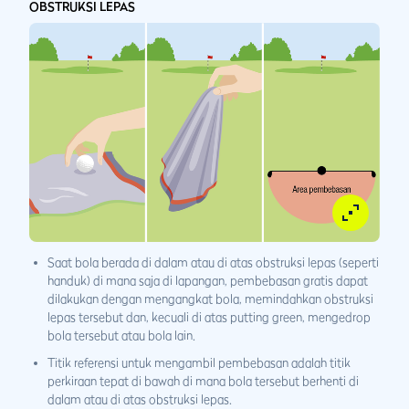
OBSTRUKSI LEPAS
Saat bola berada di dalam atau di atas obstruksi lepas (seperti
handuk) di mana saja di lapangan, pembebasan gratis dapat
dilakukan dengan mengangkat bola, memindahkan obstruksi
lepas tersebut dan, kecuali di atas putting green, mengedrop
bola tersebut atau bola lain.
Titik referensi untuk mengambil pembebasan adalah titik
perkiraan tepat di bawah di mana bola tersebut berhenti di
dalam atau di atas obstruksi lepas.