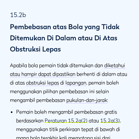
15.2b
Pembebasan atas Bola yang Tidak
Ditemukan Di Dalam atau Di Atas
Obstruksi Lepas
Apabila bola pemain tidak ditemukan dan
diketahui
atau hampir dapat dipastikan
berhenti di dalam atau
di atas
obstruksi lepas
di
lapangan
, pemain boleh
menggunakan pilihan pembebasan ini selain
mengambil pembebasan
pukulan-dan-jarak
:
Pemain boleh mengambil pembebasan gratis
berdasarkan
Peraturan 15.2a(2)
atau
15.2a(3)
,
menggunakan titik perkiraan tepat di bawah di
mana bola terakhir kali memotong sisi dari