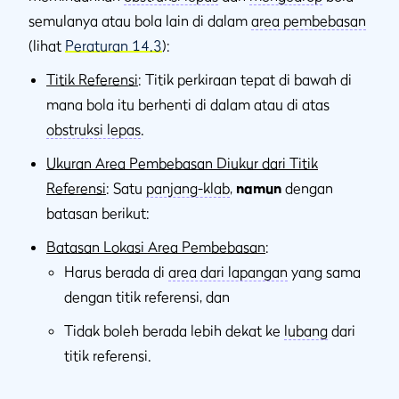
semulanya atau bola lain di dalam
area pembebasan
(lihat
Peraturan 14.3
):
Titik Referensi
: Titik perkiraan tepat di bawah di
mana bola itu berhenti di dalam atau di atas
obstruksi lepas
.
Ukuran Area Pembebasan Diukur dari Titik
Referensi
: Satu
panjang-klab
,
namun
dengan
batasan berikut:
Batasan Lokasi Area Pembebasan
:
Harus berada di
area dari lapangan
yang sama
dengan titik referensi, dan
Tidak boleh berada lebih dekat ke
lubang
dari
titik referensi.