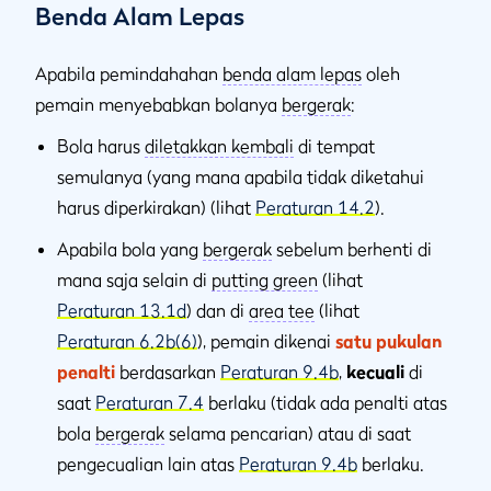
Benda Alam Lepas
Apabila pemindahahan
benda alam lepas
oleh
pemain menyebabkan bolanya
bergerak
:
Bola harus
diletakkan kembali
di tempat
semulanya (yang mana apabila tidak diketahui
harus diperkirakan) (lihat
Peraturan 14.2
).
Apabila bola yang
bergerak
sebelum berhenti di
mana saja selain di
putting green
(lihat
Peraturan 13.1d
) dan di
area tee
(lihat
Peraturan 6.2b(6)
), pemain dikenai
satu pukulan
penalti
berdasarkan
Peraturan 9.4b
,
kecuali
di
saat
Peraturan 7.4
berlaku (tidak ada penalti atas
bola
bergerak
selama pencarian) atau di saat
pengecualian lain atas
Peraturan 9.4b
berlaku.