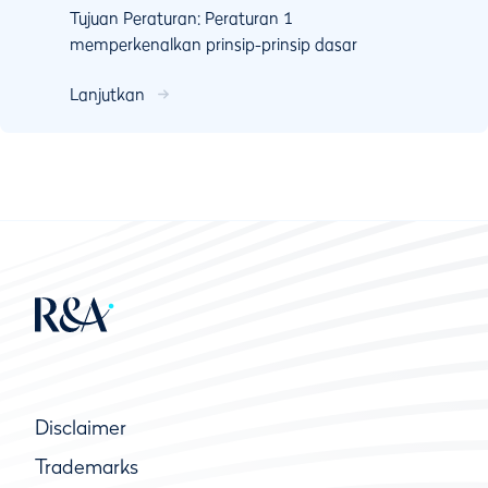
Tujuan Peraturan: Peraturan 1
memperkenalkan prinsip-prinsip dasar
permainan berikut pada pemain: Mainkan
Lanjutkan
lapangan sebagaimana ditemukan dan
mainka...
Disclaimer
Trademarks