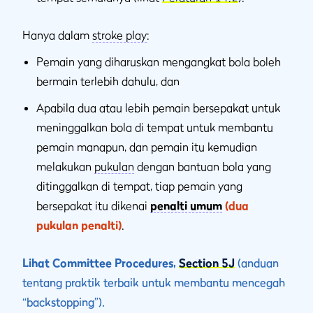
Hanya dalam
stroke play
:
Pemain yang diharuskan mengangkat bola boleh
bermain terlebih dahulu, dan
Apabila dua atau lebih pemain bersepakat untuk
meninggalkan bola di tempat untuk membantu
pemain manapun, dan pemain itu kemudian
melakukan
pukulan
dengan bantuan bola yang
ditinggalkan di tempat, tiap pemain yang
bersepakat itu dikenai
penalti umum
(dua
pukulan penalti)
.
Lihat Committee Procedures,
Section 5J
(anduan
tentang praktik terbaik untuk membantu mencegah
“backstopping”).