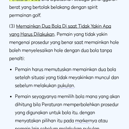
berat yang bertolak belakang dengan spirit
permainan golf.
(3)
Memainkan Dua Bola Di saat Tidak Yakin Apa
yang Harus Dilakukan
. Pemain yang tidak yakin
mengenai prosedur yang benar saat memainkan hole
boleh menyelesaikan hole dengan dua bola tanpa
penalti:
Pemain harus memutuskan memainkan dua bola
setelah situasi yang tidak meyakinkan muncul dan
sebelum melakukan
pukulan
.
Pemain seyogyanya memilih bola mana yang akan
dihitung bila Peraturan memperbolehkan prosedur
yang digunakan untuk bola itu, dengan
menyatakan pilihan itu pada
marker
nya atau
pemain lain sebelum melakukan
pukulan
.