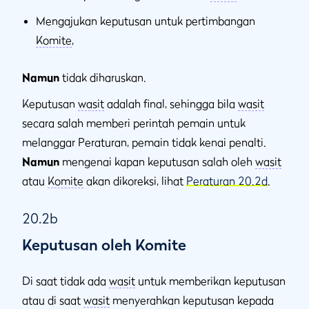
Mengajukan keputusan untuk pertimbangan
Komite
,
Namun
tidak diharuskan.
Keputusan
wasit
adalah final, sehingga bila
wasit
secara salah memberi perintah pemain untuk
melanggar Peraturan, pemain tidak kenai penalti.
Namun
mengenai kapan keputusan salah oleh
wasit
atau
Komite
akan dikoreksi, lihat
Peraturan 20.2d
.
20.2b
Keputusan oleh Komite
Di saat tidak ada
wasit
untuk memberikan keputusan
atau di saat
wasit
menyerahkan keputusan kepada