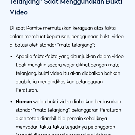
Telanjang” Saat Menggunakan Bukti
Video
Di saat
Komite
memutuskan keraguan atas fakta
dalam membuat keputusan, penggunaan bukti video
di batasi oleh standar “mata telanjang”:
Apabila fakta-fakta yang ditunjukkan dalam video
tidak mungkin secara wajar dilihat dengan mata
telanjang, bukti video itu akan diabaikan bahkan
apabila ia mengindikasikan pelanggaran
Peraturan.
Namun
walau bukti video diabaikan berdasarkan
standar “mata telanjang”, pelanggaran Peraturan
akan tetap diambil bila pemain sebaliknya
menyadari fakta-fakta terjadinya pelanggaran