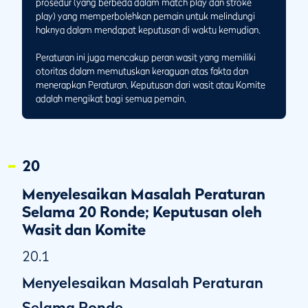
prosedur (yang berbeda dalam match play dan stroke
play) yang memperbolehkan pemain untuk melindungi
haknya dalam mendapat keputusan di waktu kemudian.
Peraturan ini juga mencakup peran wasit yang memiliki
otoritas dalam memutuskan keraguan atas fakta dan
menerapkan Peraturan. Keputusan dari wasit atau Komite
adalah mengikat bagi semua pemain.
20
Menyelesaikan Masalah Peraturan
Selama 20 Ronde; Keputusan oleh
Wasit dan Komite
20.1
Menyelesaikan Masalah Peraturan
Selama Ronde