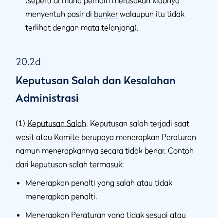
(seperti di mana pemain merasakan klabnya
menyentuh pasir di
bunker
walaupun itu tidak
terlihat dengan mata telanjang).
20.2d
Keputusan Salah dan Kesalahan
Administrasi
(1)
Keputusan Salah
. Keputusan salah terjadi saat
wasit
atau
Komite
berupaya menerapkan Peraturan
namun menerapkannya secara tidak benar. Contoh
dari keputusan salah termasuk:
Menerapkan penalti yang salah atau tidak
menerapkan penalti,
Menerapkan Peraturan yang tidak sesuai atau