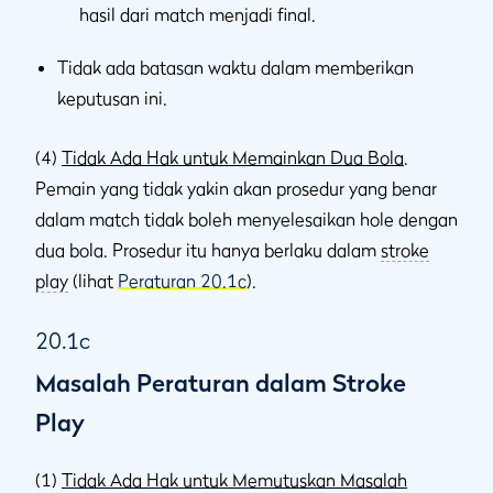
hasil dari match menjadi final.
Tidak ada batasan waktu dalam memberikan
keputusan ini.
(4)
Tidak Ada Hak untuk Memainkan Dua Bola
.
Pemain yang tidak yakin akan prosedur yang benar
dalam match tidak boleh menyelesaikan hole dengan
dua bola. Prosedur itu hanya berlaku dalam
stroke
play
(lihat
Peraturan 20.1c
).
20.1c
Masalah Peraturan dalam Stroke
Play
(1)
Tidak Ada Hak untuk Memutuskan Masalah