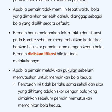
Apabila pemain tidak memilih tepat waktu, bola
yang dimainkan terlebih dahulu dianggap sebagai
bola yang dipilih secara default.
Pemain harus melaporkan fakta-fakta dari situasi
pada
Komite
sebelum mengembalikan
kartu skor
,
bahkan bila skor pemain sama dengan kedua bola.
Pemain
didiskualifikasi
bila ia tidak
melakukannya.
Apabila pemain melakukan
pukulan
sebelum
memutuskan untuk memainkan bola kedua:
Peraturan ini tidak berlaku sama sekali dan skor
yang dihitung adalah skor dengan bola yang
dimainkan sebelum pemain memutuskan
memainkan bola kedua.