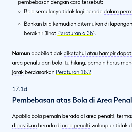
pembebasan dengan cara tersebut:
Bola semulanya tidak lagi berada
dalam perm
Bahkan bila kemudian ditemukan di
lapanga
berakhir (lihat
Peraturan 6.3b
).
Namun
apabila tidak
diketahui atau hampir dapat
area penalti
dan bola itu
hilang
, pemain harus m
jarak
berdasarkan
Peraturan 18.2
.
17.1d
Pembebasan atas Bola di Area Penal
Apabila bola pemain berada di
area penalti
, terma
dipastikan
berada di
area penalti
walaupun tidak d