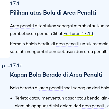
17.1
Pilihan atas Bola di Area Penalti
Area penalti
ditentukan sebagai merah atau kunin
pembebasan pemain (lihat
Perturan 17.1d
).
Pemain boleh berdiri di
area penalti
untuk memaink
setelah mengambil pembebasan dari
area penalti
.
17.1a
n 18
i
Kapan Bola Berada di Area Penalti
Bola berada di
area penalti
saat sebagian dari bola
Terletak atau menyentuh dasar atau benda lain a
alamiah apapun) di sisi dalam dari
area penalti
, 