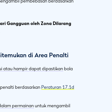
engambil pembebasan berdasarkan
ari Gangguan oleh Zona Dilarang
.
temukan di Area Penalti
ui atau hampir dapat dipastikan
bola
enalti berdasarkan
Peraturan 17.1d
dalam permainan
untuk mengambil