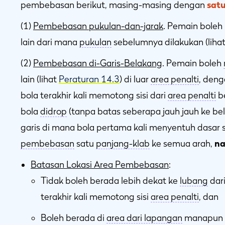
pembebasan berikut, masing-masing dengan
satu
(1)
Pembebasan pukulan-dan-jarak
. Pemain boleh
lain dari mana
pukulan
sebelumnya dilakukan (liha
(2)
Pembebasan di-Garis-Belakang
. Pemain boleh
lain (lihat
Peraturan 14.3
) di luar
area penalti
, deng
bola terakhir kali memotong sisi dari
area penalti
be
bola
didrop
(tanpa batas seberapa jauh jauh ke b
garis di mana bola pertama kali menyentuh dasar 
pembebasan
satu
panjang-klab
ke semua arah,
n
Batasan Lokasi Area Pembebasan
:
Tidak boleh berada lebih dekat ke
lubang
dari
terakhir kali memotong sisi
area penalti
, dan
Boleh berada di
area dari lapangan
manapun s