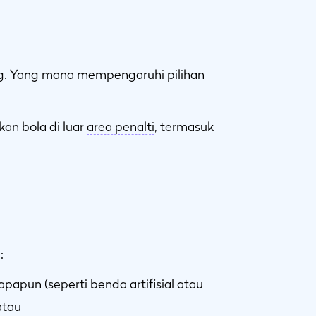
g. Yang mana mempengaruhi pilihan
an bola di luar
area penalti
, termasuk
:
papun (seperti benda artifisial atau
atau