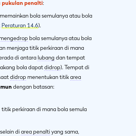
 pukulan penalti
:
 memainkan bola semulanya atau bola
t
Peraturan 14.6
).
mengedrop
bola semulanya atau bola
an menjaga titik perkiraan di mana
rada di antara
lubang
dan tempat
elakang bola dapat
didrop
). Tempat di
saat
didrop
menentukan titik
area
amun
dengan batasan:
 titik perkiraan di mana bola semula
elain di
area penalti
yang sama,