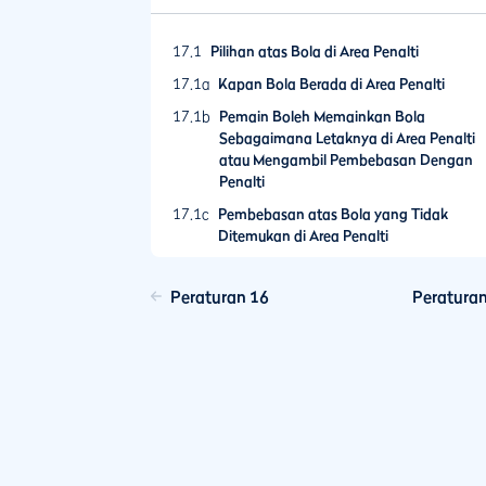
17.1
Pilihan atas Bola di Area Penalti
17.1a
Kapan Bola Berada di Area Penalti
17.1b
Pemain Boleh Memainkan Bola
Sebagaimana Letaknya di Area Penalti
atau Mengambil Pembebasan Dengan
Penalti
17.1c
Pembebasan atas Bola yang Tidak
Ditemukan di Area Penalti
17.1d
Pembebasan atas Bola di Area Penalti
Peraturan 16
Peratura
17.1e
Pembebasan Harus Diambil dari
Gangguan oleh Zona Dilarang Bermain d
Area Penalti
17.2
Pilihan Setelah Memainkan Bola dari Area
Penalti
17.2a
Di saat Bola Dimainkan dari Area Penalti
Berhenti di Area Penalti yang Sama Atau
Lainnya