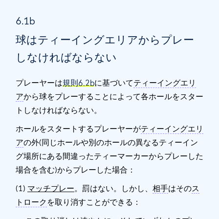
6.1b
球はティーイングエリアからプレー
しなければならない
プレーヤーは
規則6.2b
に基づいて
ティーイングエリ
ア
から球をプレーすることによって各ホールをスター
トしなければならない。
ホールをスタートするプレーヤーが
ティーイングエリ
ア
の外(同じホールや別のホールの異なるティーイン
グ場所にある間違ったティーマーカーからプレーした
場合を含む)からプレーした場合：
(1)
マッチプレー
。罰はない。しかし、
相手
はその
ス
トローク
を取り消すことができる：