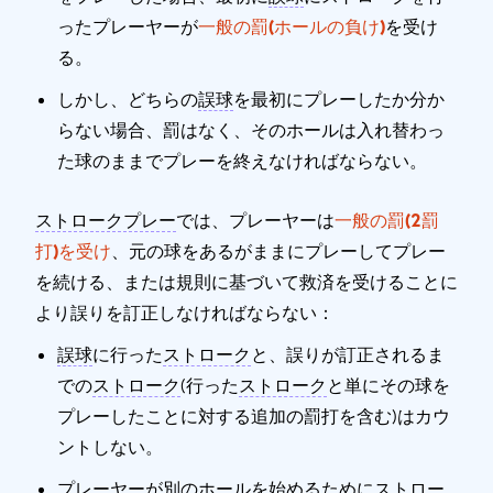
ったプレーヤーが
一般の罰(ホールの負け)
を受け
る。
しかし
、どちらの
誤球
を最初にプレーしたか分か
らない場合、罰はなく、そのホールは入れ替わっ
た球のままでプレーを終えなければならない。
ストロークプレー
では、プレーヤーは
一般の罰(2罰
打)を受け
、元の球をあるがままにプレーしてプレー
を続ける、または規則に基づいて救済を受けることに
より誤りを訂正しなければならない：
誤球
に行った
ストローク
と、誤りが訂正されるま
での
ストローク
(行った
ストローク
と単にその球を
プレーしたことに対する追加の罰打を含む)はカウ
ントしない。
プレーヤーが別のホールを始めるために
ストロー