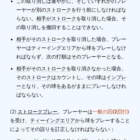
この取り消しは速やかに、そしていずれかのプレ
ーヤーが別の
ストローク
を行う前にしなければな
らない。
相手
が
ストローク
を取り消した場合、そ
の取り消しを撤回することはできない。
相手
がその
ストローク
を取り消した場合、プレー
ヤーはティーイングエリアから球をプレーしなけ
ればならず、次の打順はそのプレーヤーとなる。
相手
がその
ストローク
を取り消さなかった場合、
その
ストローク
はカウントし、その球は
インプレ
ー
となり、その球をあるがままにプレーしなけれ
ばならない。
(2)
ストロークプレー
。プレーヤーは
一般の罰(2罰打)
を受け、
ティーイングエリア
から球をプレーすること
によってその誤りを訂正しなければならない：