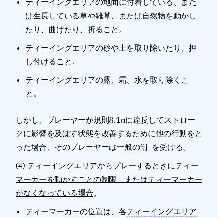
ティーイングエリア
の地面に付着している、また
は生長している草や雑草、または自然物を動かし
たり、曲げたり、折ること。
ティーイングエリア
の砂や土を取り除いたり、押
し付けること。
ティーイングエリア
の露、霜、水を取り除くこ
と。
しかし
、プレーヤーが規則8.1aに違反してストロー
クに影響を及ぼす状態を改善するために他の行動をと
った場合、そのプレーヤーは
一般の罰
を受ける。
(4)
ティーイングエリアからプレーするときにティー
マーカーを動かすことの制限、またはティーマーカー
がなくなっている場合
。
ティーマーカーの位置は、各
ティーイングエリア