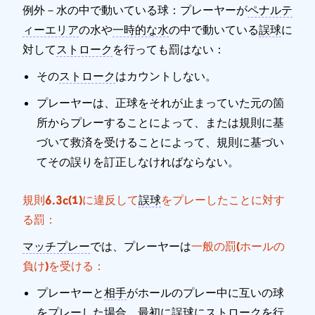
例外－水の中で動いている球
：プレーヤーが
ペナルテ
ィーエリア
の水や
一時的な水
の中で動いている
誤球
に
対して
ストローク
を行っても罰はない：
その
ストローク
はカウントしない。
プレーヤーは、正球をそれが止まっていた元の箇
所からプレーすることによって、または規則に基
づいて救済を受けることによって、規則に基づい
てその誤りを訂正しなければならない。
規則6.3c(1)に違反して
誤球
をプレーしたことに対す
る罰：
マッチプレー
では、プレーヤーは
一般の罰(ホールの
負け)を受ける：
プレーヤーと
相手
がホールのプレー中に互いの球
をプレーした場合、最初に
誤球
にストロークを行