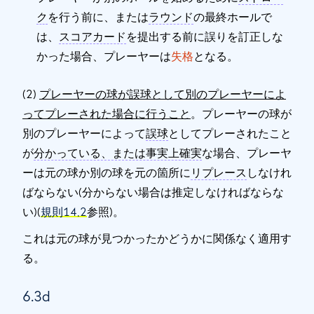
ク
を行う前に、または
ラウンド
の最終ホールで
は、
スコアカード
を提出する前に誤りを訂正しな
かった場合、プレーヤーは
失格
となる。
(2)
プレーヤーの球が誤球として別のプレーヤーによ
ってプレーされた場合に行うこと
。プレーヤーの球が
別のプレーヤーによって
誤球
としてプレーされたこと
が
分かっている、または事実上確実
な場合、プレーヤ
ーは元の球か別の球を元の箇所に
リプレース
しなけれ
ばならない(分からない場合は推定しなければならな
い)(
規則14.2
参照)。
これは元の球が見つかったかどうかに関係なく適用す
る。
6.3d