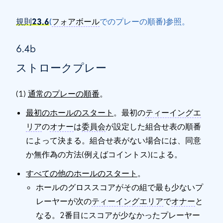
規則23.6
(
フォアボール
でのプレーの順番)参照。
6.4b
ストロークプレー
(1)
通常のプレーの順番
。
最初のホールのスタート
。最初の
ティーイングエ
リア
の
オナー
は
委員会
が設定した組合せ表の順番
によって決まる。組合せ表がない場合には、同意
か無作為の方法(例えばコイントス)による。
すべての他のホールのスタート
。
ホールのグロススコアがその組で最も少ないプ
レーヤーが次の
ティーイングエリア
で
オナー
と
なる。2番目にスコアが少なかったプレーヤー