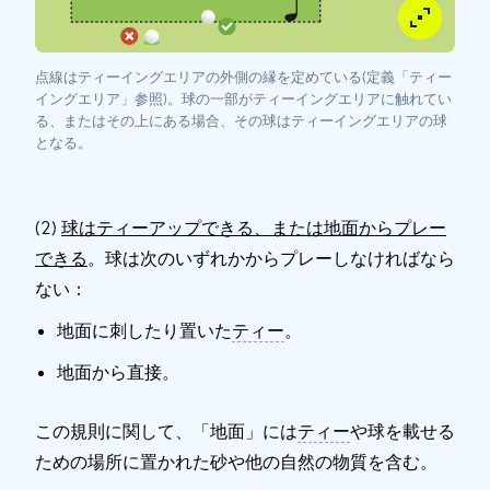
点線はティーイングエリアの外側の縁を定めている(定義「ティー
イングエリア」参照)。球の一部がティーイングエリアに触れてい
る、またはその上にある場合、その球はティーイングエリアの球
となる。
(2)
球はティーアップできる、または地面からプレー
できる
。球は次のいずれかからプレーしなければなら
ない：
地面に刺したり置いた
ティー
。
地面から直接。
この規則に関して、「地面」には
ティー
や球を載せる
ための場所に置かれた砂や他の自然の物質を含む。