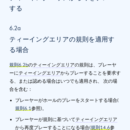
する
6.2a
ティーイングエリアの規則を適用す
る場合
規則6.2b
の
ティーイングエリア
の規則は、プレーヤ
ーに
ティーイングエリア
からプレーすることを要求す
る、または認める場合はいつでも適用され、 次の場
合を含む：
プレーヤーがホールのプレーをスタートする場合(
規則6.1
参照)。
プレーヤーが規則に基づいて
ティーイングエリア
から再度プレーすることになる場合(
規則14.6
参