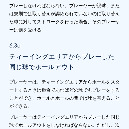
プレーしなければならない。プレーヤーが誤球、また
は規則では取り替えが認められていないのに取り替え
た球に対してストロークを行った場合、そのプレーヤ
ーは罰を受ける。
6.3a
ティーイングエリアからプレーした
同じ球でホールアウト
プレーヤーは、
ティーイングエリア
からホールをスタ
ートするときは適合であればどの球でもプレーをする
ことができ、ホールとホールの間では球を替えること
ができる。
プレーヤーは
ティーイングエリア
からプレーした同じ
球で
ホールアウト
をしなければならない。
ただし
、次