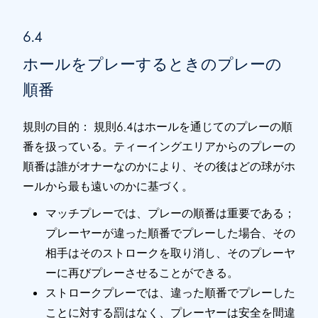
6.4
ホールをプレーするときのプレーの
順番
規則の目的：
規則6.4はホールを通じてのプレーの順
番を扱っている。ティーイングエリアからのプレーの
順番は誰がオナーなのかにより、その後はどの球がホ
ールから最も遠いのかに基づく。
マッチプレーでは、プレーの順番は重要である；
プレーヤーが違った順番でプレーした場合、その
相手はそのストロークを取り消し、そのプレーヤ
ーに再びプレーさせることができる。
ストロークプレーでは、違った順番でプレーした
ことに対する罰はなく、プレーヤーは安全を間違