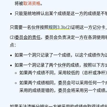
将被
取消资格
。
只能笼统地辨认出某个成绩是这一
方
的成绩是不
只需要一名
伙伴
按照
规则3.3b(2
)证明这一
方
记分卡
(2)
委员会的责任
。
委员会
负责决定一
方
在各洞使用
点：
如果一个洞只记录了一个成绩，以这个成绩作为
如果一个洞记录了两个
伙伴
的成绩，按照以下方
如果两个成绩不同，采用较低的（总杆或净杆
如果两个成绩相同，
委员会
可以采用任何一个
采用的成绩是错的，
委员会
将采用另一个成绩
如果无法清晰分辨出一
方
被采用的成绩由取得该成