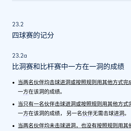
23.2
四球赛的记分
伴
23.2a
比洞赛和比杆赛中一方在一洞的成绩
当两名伙伴均击球进洞或按照规则用其他方式完
一
方
在该洞的成绩。
当只有一名伙伴击球进洞或按照规则用其他方式
一
方
在该洞的成绩， 另一名
伙伴
无需击球
进洞
。
当两名伙伴均未击球进洞，也没有按照规则用其