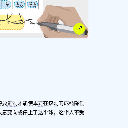
需要
进洞
才能使本
方
在该洞的成绩降低
故意变向或停止了这个球，这个人不受