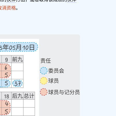
取消资格
。