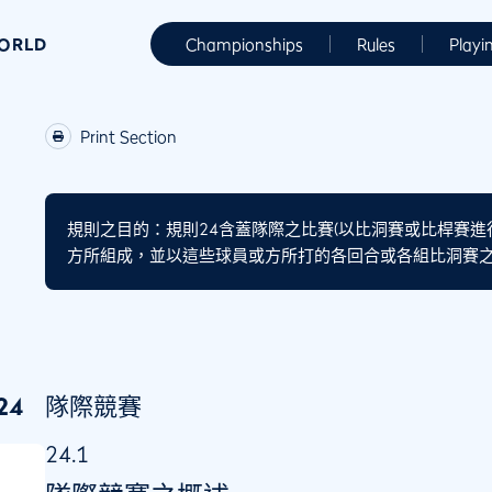
WORLD
Championships
Rules
Playi
Print Section
規則之目的：
規則24含蓋隊際之比賽(以比洞賽或比桿賽
方所組成，並以這些球員或方所打的各回合或各組比洞賽
24
隊際競賽
24.1