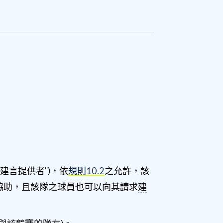
建言提供者”)，依
規則10.2
之允許，該
協助，且該隊之球員也可以向其請求
建