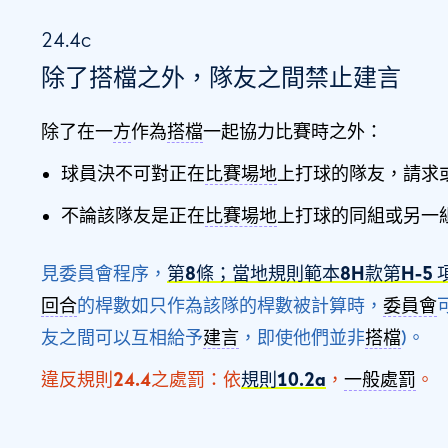
24.4c
除了搭檔之外，隊友之間禁止建言
除了
在一
方
作為
搭檔
一起協力比賽時之外：
球員決不可對正在
比賽場地
上打球的隊友，請求
不論該隊友是正在
比賽場地
上打球的同組或另一
見委員會程序，
第8條；當地規則範本8H款第H-5 
回合
的桿數如只作為該隊的桿數被計算時，
委員會
友之間可以互相給予
建言
，即使他們並非
搭檔
)。
違反規則24.4之處罰：依
規則10.2a
，
一般處罰
。