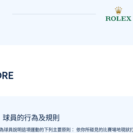
ORE
，球員的行為及規則
1為球員說明這項運動的下列主要原則： 依你所碰見的比賽場地現狀