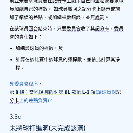
則並未要求球員要在
記分卡
上顯示自己的差點或要求球
員加總自己的桿數， 如球員繳回之
記分卡
上顯示或施
加了錯誤的差點，或加總桿數錯誤，並無處罰。
在該球員
回合
結束時，只要
委員會
收了其
記分卡
，
委員
會
的責任如下：
加總該球員的桿數，及
計算在該比賽中該球員的讓桿數，並依此計算其淨
桿。
見委員會程序，
第 8 條；當地規則範本 第 8L 款第 L-2 項
(讓球員對
記
分卡
上的差點負責)。
3.3c
未將球打進洞(未完成該洞)