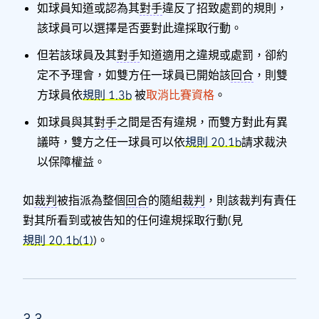
如球員知道或認為其
對手
違反了招致處罰的規則，
該球員可以選擇是否要對此違採取行動。
但
若該球員及其
對手
知道適用之違規或處罰，卻約
定不予理會，如雙方任一球員已開始該
回合
，則雙
方球員依
規則 1.3b
被
取消比賽資格
。
如球員與其
對手
之間是否有違規，而雙方對此有異
議時，雙方之任一球員可以依
規則 20.1b
請求裁決
以保障權益。
如
裁判
被指派為整個
回合
的隨組
裁判
，則該裁判有責任
對其所看到或被告知的任何違規採取行動(見
規則 20.1b(1)
)。