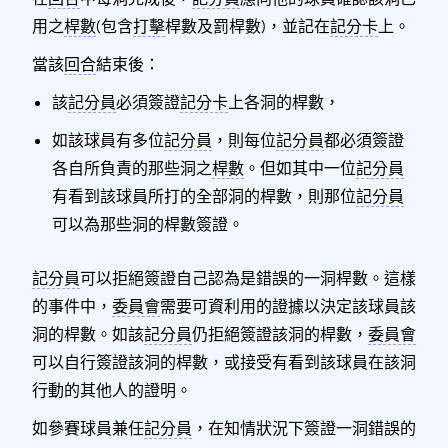
用之
桿數
(包含
打擊
桿數及罰桿數)，並記在
記分卡
上。
當該
回合
結束後：
該
記分員
必須簽證
記分卡
上各洞的桿數，
如該球員有多位
記分員
，則每位
記分員
都必須簽證
各自所負責的那些洞之
桿數
。
但如
其中一位
記分員
有看到該球員所打的全部洞的桿數，則那位
記分員
可以為那些洞的桿數簽證。
記分員
可以拒絕簽證自己認為是錯誤的一洞桿數。這樣
的事件中，
委員會
需要可資利用的證據以決定該球員該
洞的桿數。如該
記分員
仍拒絕簽證該洞的桿數，
委員會
可以自行簽證該洞的桿數，或接受有看到該球員在該洞
行動的其他人的證明。
如參賽球員兼任
記分員
，在知情狀況下簽證一洞錯誤的