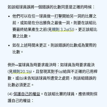
如該組球員誤將一個錯誤的比數同意是正確的時候：
他們可以在任一球員做一
打擊
開始另一洞的比賽之
前，或如是在分出勝負之最後一洞，則要在該組比
賽最終結果產生之前(見
規則 3.2a(5)
)，更正該組比
賽之比數。
如在上述時間未更正，則該錯誤的比數成為實際的
比數。
例外--當球員及時要求裁決時
：如球員及時要求裁決
(見
規則20.1b
)，且發現其
對手
(a)給與不正確的已用桿
數，或(b)未告知該球員所遭受之處罰，則該組錯誤的
比數必須更正。
(4)
保護自己的權益
。在該組比賽的球員，應依規則保
護自己的權益：