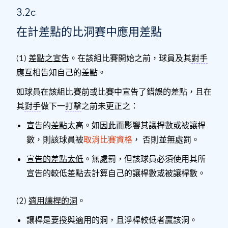
3.2c
在計差點的比洞賽中應用差點
(1)
差點之宣告
。在該組比賽開始之前，球員及其
對手
應互相告知自己的差點。
如球員在該組比賽前或比賽中宣告了錯誤的差點，且在
其
對手
做下一
打擊
之前未更正之：
宣告的差點太高
。如因此而影響其讓桿數或被讓桿
數，則該球員被
取消比賽資格
， 否則並無處罰。
宣告的差點太低
。無處罰，但該球員必須使用其所
宣告的較低差點去計算自己的讓桿數或被讓桿數。
(2)
適用讓桿的洞
。
讓桿是要授與適用的洞，且淨桿較低者贏該洞。