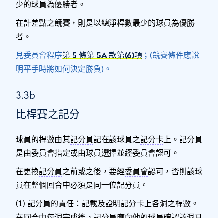
少的球員為優勝者。
在計差點之競賽，則是以總淨桿數最少的球員為優勝
者。
見委員會程序
第 5 條第 5A 款第(6)項
；(競賽條件應說
明平手時將如何決定勝負)。
3.3b
比桿賽之記分
球員的桿數由其
記分員
記在該球員之
記分卡
上。記分員
是由
委員會
指定或由球員選擇並經
委員會
認可。
在更換
記分員
之前或之後，要經
委員會
認可，否則該球
員在整個
回合
中必須是同一位記分員。
(1)
記分員的責任：記載及證明記分卡上各洞之桿數
。
在
回合
中每洞完成後，
記分員
應向他的球員確認該洞已