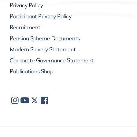
Privacy Policy
Participant Privacy Policy
Recruitment
Pension Scheme Documents
Modern Slavery Statement
Corporate Governance Statement
Publications Shop