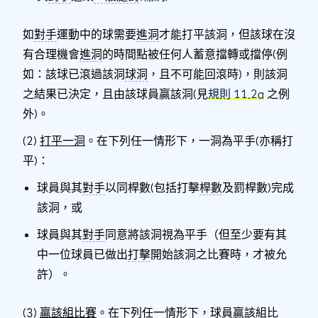
如
對手
運動中的球需要
進洞
才能打平該洞，但該球在沒
有合理機會
進洞
的時間點被任何人蓄意擋轉或擋停(例
如：該球已滾過該洞
球洞
，且不可能回滾時)，則該洞
之結果已決定，且由該球員贏該洞(見
規則 11.2a
之例
外)。
(2)
打平一洞
。在下列任一情形下，一洞為平手(亦稱打
平)：
球員與其
對手
以同桿數(包括打擊
桿數
及罰桿數)完成
該洞，或
球員與其
對手
同意將該洞視為平手（
但
至少要有其
中一位球員已做出
打擊
開始該洞之比賽時，才被允
許）。
(3)
贏該組比賽
。在下列任一情形下，球員贏該組比