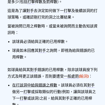
是多少(包括
打擊
桿數及罰桿數)。
這是為了讓
對手
去決定如何做下一
打擊
及後續該洞的打
球策略，或確認剛打完的洞之比賽結果。
當被詢問已用之桿數時，或當未被詢問而主動告知該資
訊時：
該球員必須給與正確的已用桿數。
球員如未回應其
對手
之詢問，即視為給與錯誤的已
用桿數。
如球員給與其
對手
錯誤的已用桿數，除非該球員按下列
方式及時更正該錯誤，否則要遭受
一般處罰
(輸洞)
：
在打該洞中給與錯誤之桿數
。該球員必須在其
對手
做另一
打擊
或採取類似的行動(例如，讓與該球員之
下一
打擊
或該洞)之前，給與其對手正確的已用桿
數。