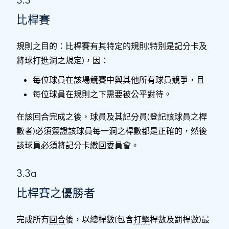
3.3
比桿賽
規則之目的
：比桿賽有其特定的規則(特別是記分卡及
將球打進洞之規定)，因：
每位球員在該場競賽中與其他所有球員競爭，且
每位球員在規則之下需要被公平對待。
在該回合完成之後，球員及其記分員(登記該球員之桿
數者)必須簽證該球員每一洞之桿數都是正確的，然後
該球員必須將記分卡繳回委員會。
3.3a
比桿賽之優勝者
完成所有
回合
後，以總桿數(包含
打擊
桿數及罰桿數)最