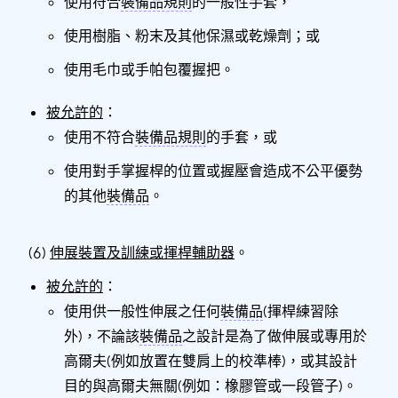
使用符合
裝備品規則
的一般性手套，
使用樹脂、粉末及其他保濕或乾燥劑；或
使用毛巾或手帕包覆握把。
被允許的
：
使用不符合
裝備品規則
的手套，或
使用對手掌握桿的位置或握壓會造成不公平優勢
的其他
裝備品
。
(6)
伸展裝置及訓練或揮桿輔助器
。
被允許的
：
使用供一般性伸展之任何
裝備品
(揮桿練習除
外)，不論該
裝備品
之設計是為了做伸展或專用於
高爾夫(例如放置在雙肩上的校準棒)，或其設計
目的與高爾夫無關(例如：橡膠管或一段管子)。