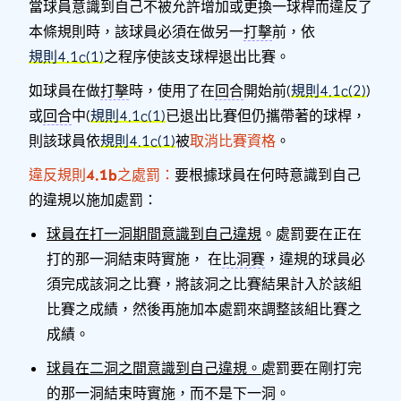
當球員意識到自己不被允許增加或更換一球桿而違反了
本條規則時，該球員必須在做另一
打擊
前，依
規則4.1c(1)
之程序使該支球桿退出比賽。
如球員在做
打擊
時，使用了在
回合
開始前(
規則4.1c(2)
)
或
回合
中(
規則4.1c(1)
已退出比賽但仍攜帶著的球桿，
則該球員依
規則4.1c(1)
被
取消比賽資格
。
違反規則4.1b之處罰：
要根據球員在何時意識到自己
的違規以施加處罰：
球員在打一洞期間意識到自己違規
。處罰要在正在
打的那一洞結束時實施， 在
比洞賽
，違規的球員必
須完成該洞之比賽，將該洞之比賽結果計入於該組
比賽之成績，然後再施加本處罰來調整該組比賽之
成績。
球員在二洞之間意識到自己違規。
處罰要在剛打完
的那一洞結束時實施，而不是下一洞。