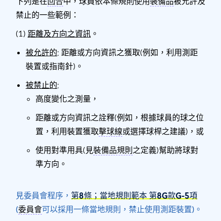
下列是在
回合
中，球員依本條規則使用
裝備品
被允許及
禁止的一些範例：
(1)
距離及方向之資訊
。
被允許的
: 距離或方向資訊之獲取(例如，利用測距
裝置或指南針)。
被禁止的
:
高度變化之測量，
距離或方向資訊之詮釋(例如，根據球員的球之位
置，利用裝置獲取
擊球線
或選擇球桿之建議)，或
使用對準用具(見
裝備品規則
之定義)幫助將球對
準方向。
見委員會程序，
第8條；當地規則範本 第8G款G-5項
(
委員會
可以採用一條當地規則，禁止使用測距裝置)。