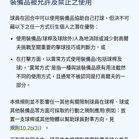
裝備品被允許及禁止之使用
球員在
回合
中可以使用
裝備品
協助自己打球，
但
決不可
藉以下之任一方式衍生個人之潛在優勢：
使用
裝備品
(球桿及球除外)人為地消除或減少對高爾
夫挑戰至關重要的擊球技巧或判斷力，或
在
打擊
方面，以異常方式使用
裝備品
(包括球桿及
球)。“異常方式”是指一種與該裝備品原有用法截然
不同的使用方式，且通常不被認同是打高爾夫的一
部分。
本條規則並不影響任一其他有關限制球員在球桿、球或
其他
裝備品
等方面可採取的行動之規則應用(例如：放
置一支球桿或其他物體以幫助球員對準方向，見
規則10.2b(3)
）。