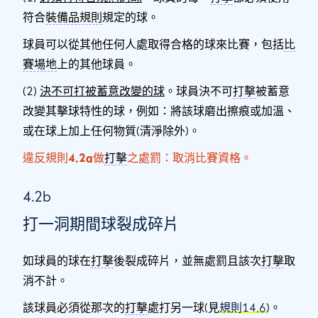
符合
裝備品規則
規定的球。
球員可以從其他任何人處取得合格的球來比賽，包括
比
賽場地
上的其他球員。
(2)
決不可打被蓄意改變的球
。球員決不可
打擊
被蓄意
改變其擊球特性的球，例如：將該球磨出擦痕或加溫、
或在球上加上任何物質(清淨除外)。
違反規則4.2a做
打擊
之處罰：取消比賽資格。
4.2b
打一洞期間球裂成碎片
如球員的球在
打擊
後裂成碎片，並無處罰且該次
打擊
取
消不計。
該球員必須從那次的
打擊
處打另一球(見
規則14.6
)。