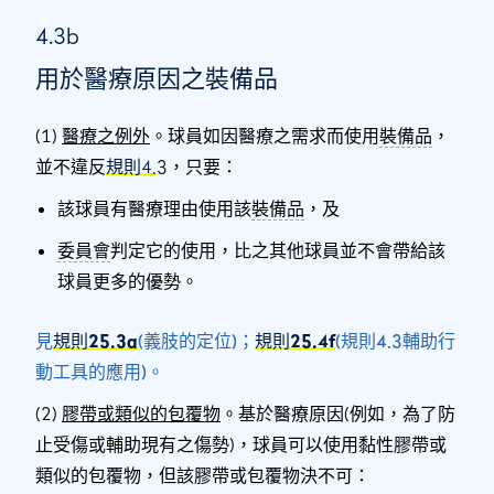
4.3b
用於醫療原因之裝備品
(1)
醫療之例外
。球員如因醫療之需求而使用
裝備品
，
並不違反
規則4.
3，只要：
該球員有醫療理由使用該
裝備品
，及
委員會
判定它的使用，比之其他球員並不會帶給該
球員更多的優勢。
見
規則25.3a
(義肢的定位)；
規則25.4f
(規則4.3輔助行
動工具的應用)。
(2)
膠帶或類似的包覆物
。基於醫療原因(例如，為了防
止受傷或輔助現有之傷勢)，球員可以使用黏性膠帶或
類似的包覆物，
但
該膠帶或包覆物決不可：