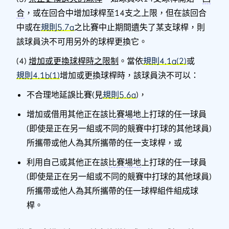
合
，或在回合中增加球桿至14支之上限，但在該回合
中或在
規則5.7a
之比賽中止期間遺失了某支球桿，則
該球員決不可用另外的球桿更換它。
(4)
增加或更換球桿時之限制
。當依
規則4.1a(2)
或
規則4.1b(1)
增加或更換球桿時，該球員決不可以：
不合理地延誤比賽(見
規則5.6a
)，
增加或借用其他正在該
比賽場地
上打球的任一球員
(即使是正在另一組或不同的競賽中打球的其他球員)
所攜帶或他人為其所攜帶的任一支球桿，或
利用自己或其他正在該
比賽場地
上打球的任一球員
(即使是正在另一組或不同的競賽中打球的其他球員)
所攜帶或他人為其所攜帶的任一球桿組件組成球
桿。