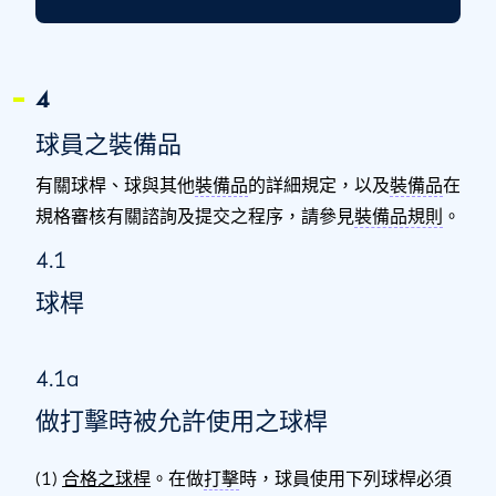
4
球員之裝備品
有關球桿、球與其他
裝備品
的詳細規定，以及
裝備品
在
規格審核有關諮詢及提交之程序，請參見
裝備品規則
。
4.1
球桿
4.1a
做打擊時被允許使用之球桿
(1)
合格之球桿
。在做
打擊
時，球員使用下列球桿必須