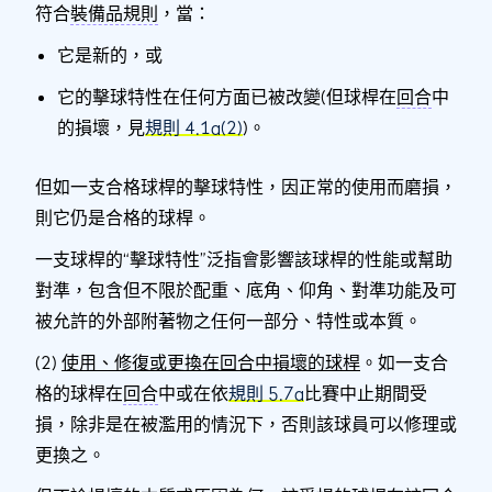
符合
裝備品規則
，當：
它是新的，或
它的擊球特性在任何方面已被改變(但球桿在
回合
中
的損壞，見
規則 4.1a(2)
)。
但
如一支合格球桿的擊球特性，因正常的使用而磨損，
則它仍是合格的球桿。
一支球桿的“擊球特性”泛指會影響該球桿的性能或幫助
對準，包含但不限於配重、底角、仰角、對準功能及可
被允許的外部附著物之任何一部分、特性或本質。
(2)
使用、修復或更換在回合中損壞的球桿
。如一支合
格的球桿在
回合
中或在依
規則 5.7a
比賽中止期間受
損，除非是在被濫用的情況下，否則該球員可以修理或
更換之。