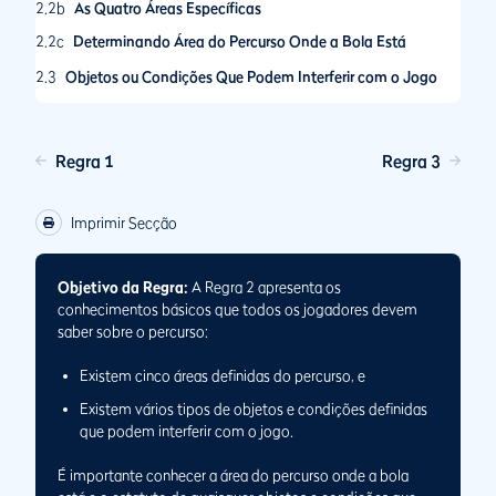
2.2b
As Quatro Áreas Específicas
2.2c
Determinando Área do Percurso Onde a Bola Está
2.3
Objetos ou Condições Que Podem Interferir com o Jogo
2.4
Zonas Das Quais É Proibido Jogar
Regra 1
Regra 3
Imprimir Secção
Objetivo da Regra:
A Regra 2 apresenta os
conhecimentos básicos que todos os jogadores devem
saber sobre o percurso:
Existem cinco áreas definidas do percurso, e
Existem vários tipos de objetos e condições definidas
que podem interferir com o jogo.
É importante conhecer a área do percurso onde a bola