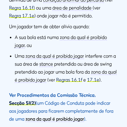
Regra 16.1f)
ou uma
área de penalidade
(ver
Regra 17.1e
) onde jogar não é permitido.
Um jogador tem de obter alívio quando:
A sua bola está numa
zona da qual é proibido
jogar
, ou
Uma
zona da qual é proibido jogar
interfere com a
sua área de
stance
pretendido ou área de swing
pretendido ao jogar uma bola fora da
zona da qual
é proibido jogar
(ver
Regras 16.1f
e
17.1e
).
Ver Procedimentos da Comissão Técnica,
Secção 5I(2)
(um Código de Conduta pode indicar
aos jogadores para ficarem completamente de fora
de uma
zona da qual é proibido jogar
).