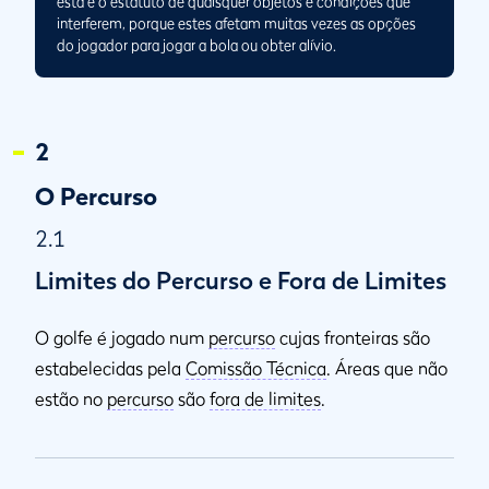
está e o estatuto de quaisquer objetos e condições que
interferem, porque estes afetam muitas vezes as opções
do jogador para jogar a bola ou obter alívio.
2
O Percurso
2.1
Limites do Percurso e Fora de Limites
O golfe é jogado num
percurso
cujas fronteiras são
estabelecidas pela
Comissão Técnica
. Áreas que não
estão no
percurso
são
fora de limites
.