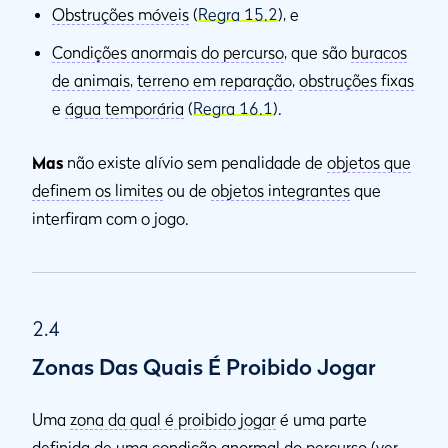
Obstruções móveis
(
Regra 15.2
), e
Condições anormais do percurso
, que são
buracos
de animais
,
terreno em reparação
,
obstruções fixas
e
água temporária
(
Regra 16.1
).
Mas
não existe alívio sem penalidade de
objetos que
definem os limites
ou de
objetos integrantes
que
interfiram com o jogo.
2.4
Zonas Das Quais É Proibido Jogar
Uma
zona da qual é proibido jogar
é uma parte
definida de uma
condição anormal do percurso
(ver