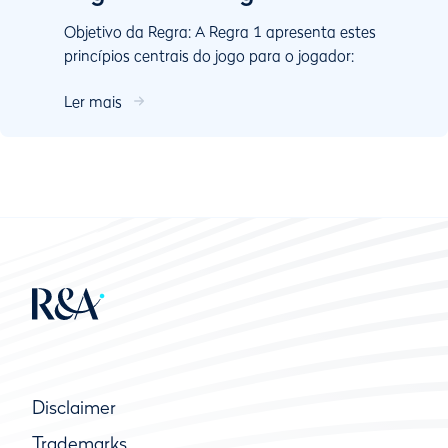
Objetivo da Regra: A Regra 1 apresenta estes
princípios centrais do jogo para o jogador:
Jogar o percurso como o encontrar e jogar a
Ler mais
bola como esta...
Disclaimer
Trademarks