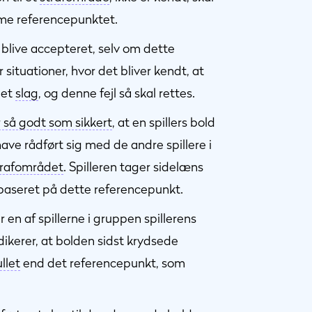
emme referencepunktet.
ng blive accepteret, selv om dette
 situationer, hvor det bliver kendt, at
 et
slag
, og denne fejl så skal rettes.
 så godt som sikkert
, at en spillers bold
 have rådført sig med de andre spillere i
trafområdet
. Spilleren tager sidelæns
 baseret på dette referencepunkt.
 en af spillerne i gruppen spillerens
ndikerer, at bolden sidst krydsede
llet
end det referencepunkt, som