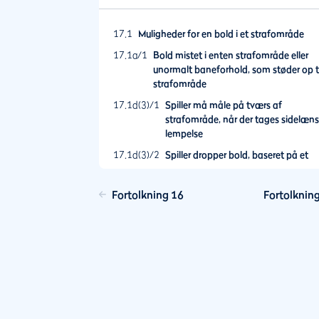
17.1
Muligheder for en bold i et strafområde
17.1a/1
Bold mistet i enten strafområde eller
unormalt baneforhold, som støder op ti
strafområde
17.1d(3)/1
Spiller må måle på tværs af
strafområde, når der tages sidelæns
lempelse
17.1d(3)/2
Spiller dropper bold, baseret på et
skøn af, hvor bolden sidst krydsede
grænsen til strafområde, men det
Fortolkning 16
Fortolknin
viser sig at være det forkerte punkt
17.2
Muligheder efter at have spillet en bold fra
et strafområde
17.2b/1
Eksempler på muligheder for lempelse
efter Regel 17.2b