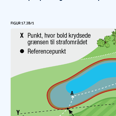
FIGUR 17.2B/1