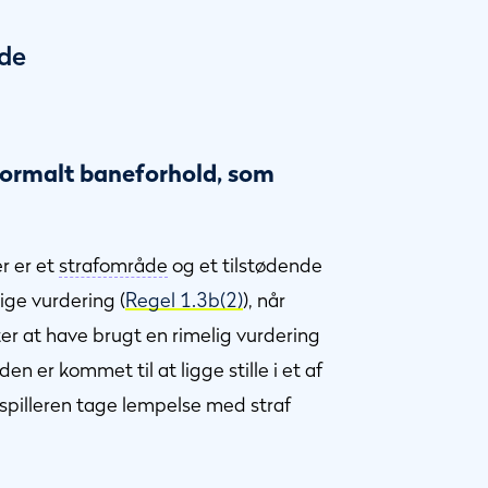
åde
unormalt baneforhold, som
er er et
strafområde
og et tilstødende
lige vurdering (
Regel 1.3b(2)
), når
er at have brugt en rimelig vurdering
lden er kommet til at ligge stille i et af
 spilleren tage lempelse med straf