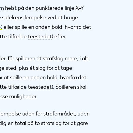
om helst på den punkterede linje X-Y
e sidelæns lempelse ved at bruge
)
eller spille en anden bold, hvorfra det
ette tilfælde
teestedet
) efter
, får spilleren ét strafslag mere, i alt
ige sted
, plus ét slag for at tage
r at spille en anden bold, hvorfra det
ette tilfælde
teestedet
). Spilleren skal
disse muligheder.
lempelse uden for
strafområdet
, uden
dig en total på to strafslag for at gøre