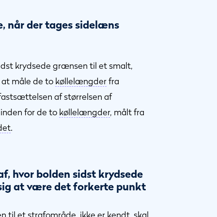
, når der tages sidelæns
idst krydsede grænsen til et smalt,
n at måle de to
køllelængder
fra
astsættelsen af størrelsen af
inden for de to
køllelængder
, målt fra
det
.
af, hvor bolden sidst krydsede
sig at være det forkerte punkt
n til et
strafområde
, ikke er kendt, skal