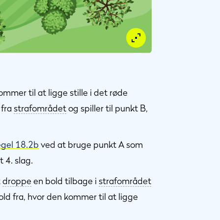
mmer til at ligge stille i det røde
 fra
strafområdet
og spiller til punkt B,
gel 18.2b
ved at bruge punkt A som
t 4. slag.
t
droppe
en bold tilbage i
strafområdet
ld fra, hvor den kommer til at ligge