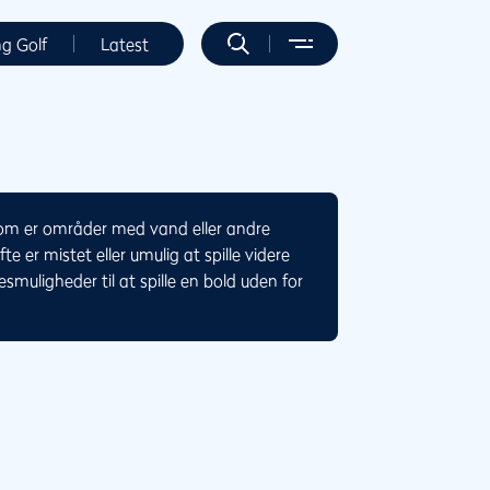
ng Golf
Latest
 som er områder med vand eller andre
 er mistet eller umulig at spille videre
smuligheder til at spille en bold uden for