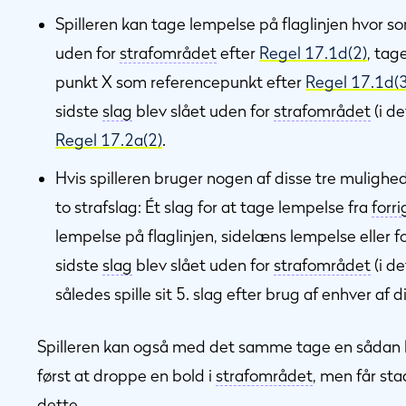
Spilleren kan tage lempelse på flaglinjen hvor s
uden for
strafområdet
efter
Regel 17.1d(2)
, tag
punkt X som referencepunkt efter
Regel 17.1d(3
sidste
slag
blev slået uden for
strafområdet
(i d
Regel 17.2a(2)
.
Hvis spilleren bruger nogen af disse tre muligheder
to strafslag: Ét slag for at tage lempelse fra
forr
lempelse på flaglinjen, sidelæns lempelse eller fo
sidste
slag
blev slået uden for
strafområdet
(i d
således spille sit 5. slag efter brug af enhver af 
Spilleren kan også med det samme tage en sådan 
først at droppe en bold i
strafområdet
, men får sta
dette.