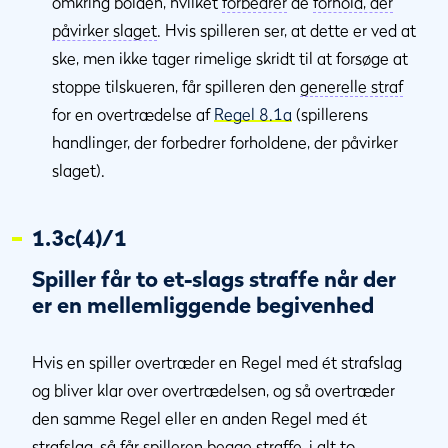
omkring bolden, hvilket
forbedrer
de
forhold, der
påvirker slaget
. Hvis spilleren ser, at dette er ved at
ske, men ikke tager rimelige skridt til at forsøge at
stoppe tilskueren, får spilleren den
generelle straf
for en overtrædelse af
Regel 8.1a
(spillerens
handlinger, der forbedrer forholdene, der påvirker
slaget).
1.3c(4)/1
Spiller får to et-slags straffe når der
er en mellemliggende begivenhed
Hvis en spiller overtræder en Regel med ét strafslag
og bliver klar over overtrædelsen, og så overtræder
den samme Regel eller en anden Regel med ét
strafslag, så får spilleren begge straffe, i alt to