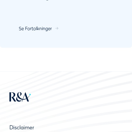
Se Fortolkninger
Disclaimer