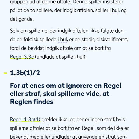
gruppen ud af denne aftale. Denne spiller insisterer
på, at de to spillere, der indgik aftalen, spiller
i hul
, og
det gør de.
Selv om spillerne, der indgik aftalen, ikke fulgte den,
da de faktisk spillede
i hul
, er de stadig diskvalificeret,
fordi de bevidst indgik aftale om at se bort fra
Regel 3.3c
(undlade at spille i hul).
1.3b(1)/2
For at enes om at ignorere en Regel
eller straf, skal spillerne vide, at
Reglen findes
Regel 1.3b(1)
gælder ikke, og der er ingen straf, hvis
spillerne aftaler at se bort fra en Regel, som de ikke er
bekendt med eller undlader at anvende en straf, som