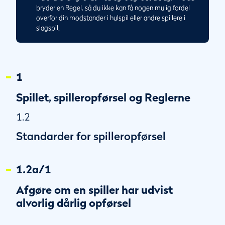
bryder en Regel, så du ikke kan få nogen mulig fordel
overfor din modstander i hulspil eller andre spillere i
slagspil.
1
Spillet, spilleropførsel og Reglerne
1.2
Standarder for spilleropførsel
1.2a/1
Afgøre om en spiller har udvist
alvorlig dårlig opførsel