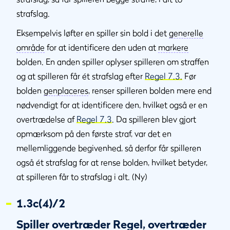
strafslag.
Eksempelvis løfter en spiller sin bold i det
generelle
område
for at identificere den uden at
markere
bolden. En anden spiller oplyser spilleren om straffen
og at spilleren får ét strafslag efter
Regel 7.3.
Før
bolden
genplaceres
, renser spilleren bolden mere end
nødvendigt for at identificere den, hvilket også er en
overtrædelse af
Regel 7.3
. Da spilleren blev gjort
opmærksom på den første straf, var det en
mellemliggende begivenhed, så derfor får spilleren
også ét strafslag for at rense bolden, hvilket betyder,
at spilleren får to strafslag i alt. (Ny)
1.3c(4)/2
Spiller overtræder Regel, overtræder