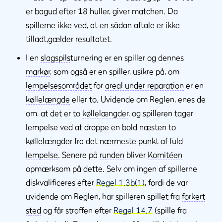
er bagud efter 18 huller, giver matchen. Da
spillerne ikke ved, at en sådan aftale er ikke
tilladt,gælder resultatet.
I en
slagspils
turnering er en spiller og dennes
markør
, som også er en spiller, usikre på, om
lempelsesområdet
for
areal under reparation
er en
køllelængde
eller to. Uvidende om Reglen, enes de
om, at det er to
køllelængder
, og spilleren tager
lempelse ved at
droppe
en bold næsten to
køllelængder
fra det
nærmeste punkt af fuld
lempelse
. Senere på
runden
bliver
Komitéen
opmærksom på dette. Selv om ingen af spillerne
diskvalificeres efter
Regel 1.3b(1)
, fordi de var
uvidende om Reglen, har spilleren spillet fra
forkert
sted
og får straffen efter
Regel 14.7
(spille fra