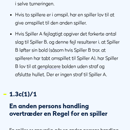
i selve turneringen.
Hvis to spillere er i omspil, har en spiller lov til at
give omspillet til den anden spiller.
Hvis Spiller A fejlagtigt opgiver det forkerte antal
slag til Spiller B, og denne fejl resulterer i, at Spiller
B løfter sin bold (såsom hvis Spiller B tror, at
spilleren har tabt omspillet til Spiller A), har Spiller
B lov til at
genplacere
bolden uden straf og
afslutte hullet. Der er ingen straf til Spiller A.
1.3c(1)/1
En anden persons handling
overtræder en Regel for en spiller