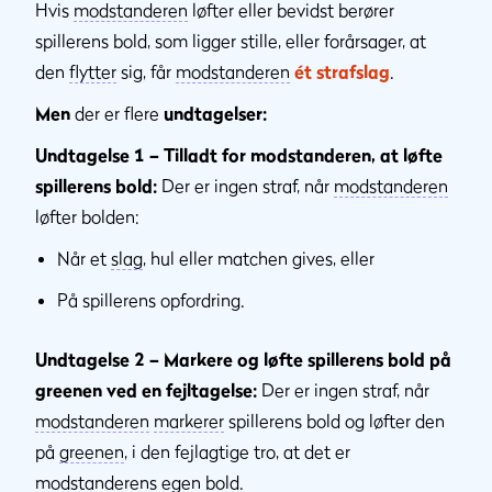
Hvis
modstanderen
løfter eller bevidst berører
spillerens bold, som ligger stille, eller forårsager, at
den
flytter
sig, får
modstanderen
ét strafslag
.
Men
der er flere
undtagelser:
Undtagelse 1 – Tilladt for modstanderen, at løfte
spillerens bold:
Der er ingen straf, når
modstanderen
løfter bolden:
Når et
slag
, hul eller matchen gives, eller
På spillerens opfordring.
Undtagelse 2 – Markere og løfte spillerens bold på
greenen ved en fejltagelse:
Der er ingen straf, når
modstanderen
markerer
spillerens bold og løfter den
på
greenen
, i den fejlagtige tro, at det er
modstanderens
egen bold.