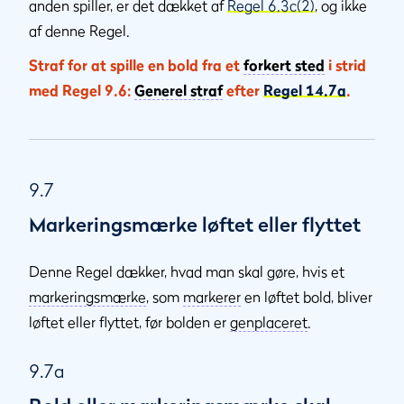
anden spiller, er det dækket af
Regel 6.3c(2)
, og ikke
af denne Regel.
Straf for at spille en bold fra et
forkert sted
i strid
med Regel 9.6:
Generel straf
efter
Regel 14.7a
.
9.7
Markeringsmærke løftet eller flyttet
Denne Regel dækker, hvad man skal gøre, hvis et
markeringsmærke
, som
markerer
en løftet bold, bliver
løftet eller flyttet, før bolden er
genplaceret
.
9.7a