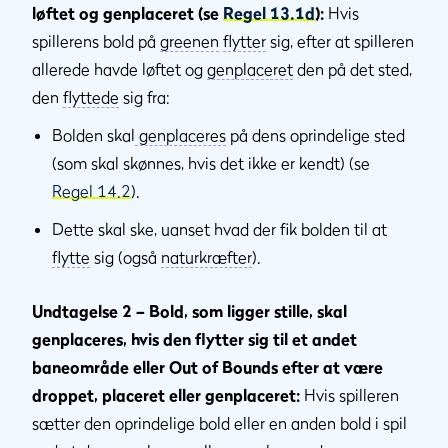
løftet og genplaceret (se
Regel 13.1d
):
Hvis
spillerens bold på
greenen
flytter
sig, efter at spilleren
allerede havde løftet og
genplaceret
den på det sted,
den
flyttede
sig fra:
Bolden skal
genplaceres
på dens oprindelige sted
(som skal skønnes, hvis det ikke er kendt) (se
Regel 14.2
).
Dette skal ske, uanset hvad der fik bolden til at
flytte
sig (også
naturkræfter
).
Undtagelse 2 – Bold, som ligger stille, skal
genplaceres, hvis den flytter sig til et andet
baneområde eller Out of Bounds efter at være
droppet, placeret eller genplaceret:
Hvis spilleren
sætter den oprindelige bold eller en anden bold i spil