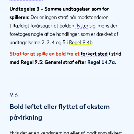
Undtagelse 3 – Samme undtagelser, som for
spilleren:
Der er ingen straf, når
modstanderen
tilfældigt forårsager, at bolden
flytter
sig, mens der
foretages nogle af de handlinger, som er dækket af
undtagelserne 2, 3, 4 og 5 i
Regel 9.4b
.
Straf for at spille en bold fra et
forkert sted
i strid
med Regel 9.5:
Generel straf
efter
Regel 14.7a
.
9.6
Bold løftet eller flyttet af ekstern
påvirkning
Hvis det er en
kendsgerning
eller så godt som sikkert,