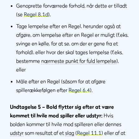
Genoprette forværrede forhold, når dette er tilladt
(se
Regel 8.1d
),
Tage lempelse efter en Regel, herunder også at
afgøre, om lempelse efter en Regel er muligt (f.eks.
svinge en kølle, for at se, om der er gene fra et
forhold), eller hvor der skal tages lempelse (f.eks.
bestemme
nærmeste punkt for fuld lempelse
),
eller
Måle efter en Regel (såsom for at afgøre
spillerækkefølgen efter
Regel 6.4
).
Undtagelse 5 – Bold flytter sig efter at være
kommet til hvile mod spiller eller udstyr:
Hvis
bolden kommer til hvile mod spilleren eller dennes
udstyr
som resultat af et
slag
(
Regel 11.1
) eller af at