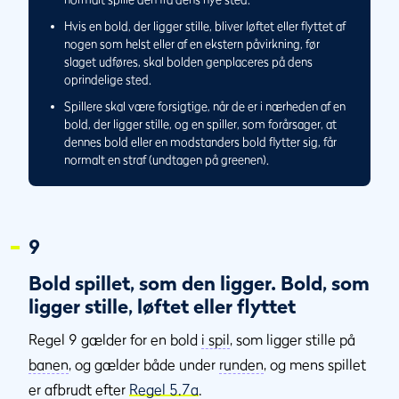
bevidst berøre bold
Hvis en bold, der ligger stille, bliver løftet eller flyttet af
9.6
Bold løftet eller flyttet af ekstern påvirkning
nogen som helst eller af en ekstern påvirkning, før
9.7
Markeringsmærke løftet eller flyttet
slaget udføres, skal bolden genplaceres på dens
oprindelige sted.
9.7a
Bold eller markeringsmærke skal genplaceres
Spillere skal være forsigtige, når de er i nærheden af en
9.7b
Straf for at løfte markeringsmærke eller forårsage, at det
bold, der ligger stille, og en spiller, som forårsager, at
flytter sig
dennes bold eller en modstanders bold flytter sig, får
normalt en straf (undtagen på greenen).
9
Bold spillet, som den ligger. Bold, som
ligger stille, løftet eller flyttet
Regel 9 gælder for en bold
i spil
, som ligger stille på
banen
, og gælder både under
runden
, og mens spillet
er afbrudt efter
Regel 5.7a
.