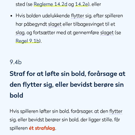
sted (se
Reglerne 14.2d
og
14.2e
), eller
Hvis bolden udelukkende
flytter
sig, efter spilleren
har påbegyndt
slaget
eller tilbagesvinget til et
slag
, og fortsætter med at gennemføre
slaget
(se
Regel 9.1b
).
9.4b
Straf for at løfte sin bold, forårsage at
den flytter sig, eller bevidst berøre sin
bold
Hvis spilleren løfter sin bold, forårsager, at den
flytter
sig, eller bevidst berører sin bold, der ligger stille, får
spilleren
ét strafslag
.