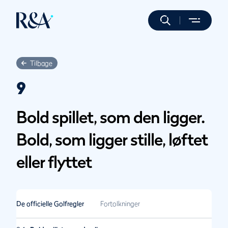
Tilbage
9
Bold spillet, som den ligger.
Bold, som ligger stille, løftet
eller flyttet
De officielle Golfregler
Fortolkninger