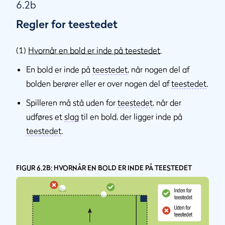
6.2b
Regler for teestedet
(1)
Hvornår en bold er inde på teestedet
.
En bold er inde på
teestedet
, når nogen del af
bolden berører eller er over nogen del af
teestedet
.
Spilleren må stå uden for
teestedet
, når der
udføres et
slag
til en bold, der ligger inde på
teestedet
.
FIGUR 6.2B: HVORNÅR EN BOLD ER INDE PÅ TEESTEDET