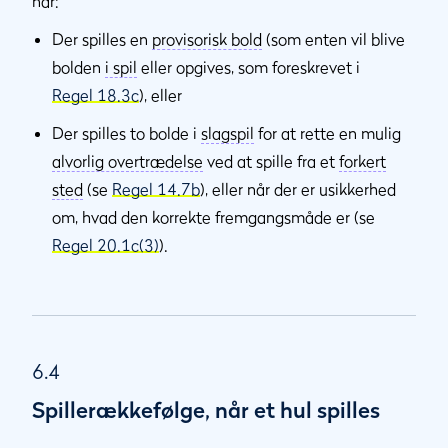
når:
Der spilles en
provisorisk bold
(som enten vil blive
bolden
i spil
eller opgives, som foreskrevet i
Regel 18.3c
), eller
Der spilles to bolde i
slagspil
for at rette en mulig
alvorlig overtrædelse
ved at spille fra et
forkert
sted
(se
Regel 14.7b
), eller når der er usikkerhed
om, hvad den korrekte fremgangsmåde er (se
Regel 20.1c(3)
).
6.4
Spillerækkefølge, når et hul spilles