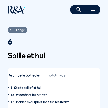
Tilbage
6
Spille et hul
De officielle Golfregler
Fortolkninger
6.1
Starte spil af et hul
6.1a
Hvornår et hul starter
6.1b
Bolden skal spilles inde fra teestedet