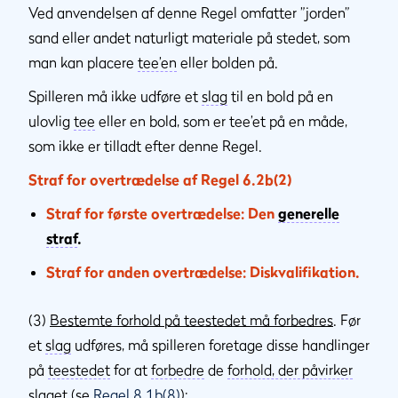
Ved anvendelsen af denne Regel omfatter ”jorden”
sand eller andet naturligt materiale på stedet, som
man kan placere
tee’en
eller bolden på.
Spilleren må ikke udføre et
slag
til en bold på en
ulovlig
tee
eller en bold, som er tee’et på en måde,
som ikke er tilladt efter denne Regel.
Straf for overtrædelse af Regel 6.2b(2)
Straf for første overtrædelse: Den
generelle
straf
.
Straf for anden overtrædelse: Diskvalifikation.
(3)
Bestemte forhold på teestedet må forbedres
. Før
et
slag
udføres, må spilleren foretage disse handlinger
på
teestedet
for at
forbedre
de
forhold, der påvirker
slaget
(se
Regel 8.1b(8)
):