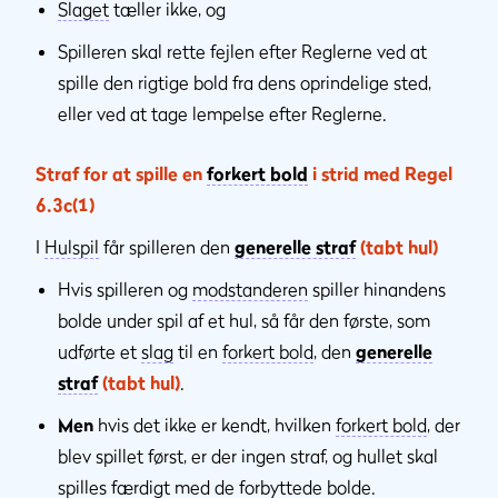
Slaget
tæller ikke, og
Spilleren skal rette fejlen efter Reglerne ved at
spille den rigtige bold fra dens oprindelige sted,
eller ved at tage lempelse efter Reglerne.
Straf for at spille en
forkert bold
i strid med Regel
6.3c(1)
I
Hulspil
får spilleren den
generelle straf
(tabt hul)
Hvis spilleren og
modstanderen
spiller hinandens
bolde under spil af et hul, så får den første, som
udførte et
slag
til en
forkert bold
, den
generelle
straf
(tabt hul)
.
Men
hvis det ikke er kendt, hvilken
forkert bold
, der
blev spillet først, er der ingen straf, og hullet skal
spilles færdigt med de forbyttede bolde.