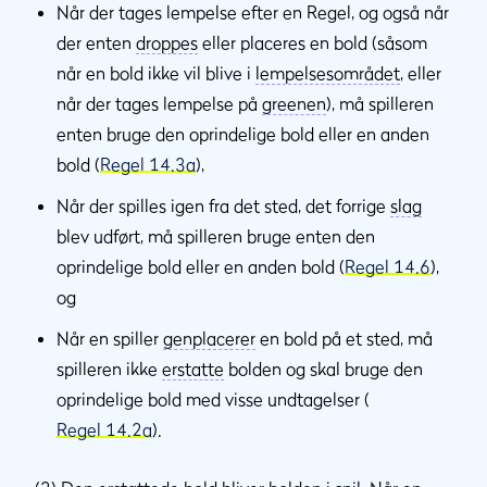
Når der tages lempelse efter en Regel, og også når
der enten
droppes
eller placeres en bold (såsom
når en bold ikke vil blive i
lempelsesområdet
, eller
når der tages lempelse på
greenen
), må spilleren
enten bruge den oprindelige bold eller en anden
bold (
Regel 14.3a
),
Når der spilles igen fra det sted, det forrige
slag
blev udført, må spilleren bruge enten den
oprindelige bold eller en anden bold (
Regel 14.6
),
og
Når en spiller
genplacerer
en bold på et sted, må
spilleren ikke
erstatte
bolden og skal bruge den
oprindelige bold med visse undtagelser (
Regel 14.2a
).