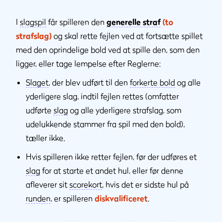
I
slagspil
får spilleren den
generelle straf
(to
strafslag)
og skal rette fejlen ved at fortsætte spillet
med den oprindelige bold ved at spille den, som den
ligger, eller tage lempelse efter Reglerne:
Slaget
, der blev udført til den
forkerte bold
og alle
yderligere slag, indtil fejlen rettes (omfatter
udførte
slag
og alle yderligere strafslag, som
udelukkende stammer fra spil med den bold),
tæller ikke.
Hvis spilleren ikke retter fejlen, før der udføres et
slag
for at starte et andet hul, eller før denne
afleverer sit
scorekort
, hvis det er sidste hul på
runden
, er spilleren
diskvalificeret
.