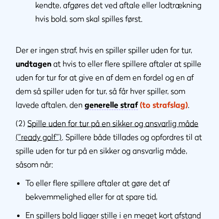
kendte, afgøres det ved aftale eller lodtrækning
hvis bold, som skal spilles først.
Der er ingen straf, hvis en spiller spiller uden for tur,
undtagen
at hvis to eller flere spillere aftaler at spille
uden for tur for at give en af dem en fordel og en af
dem så spiller uden for tur, så får hver spiller, som
lavede aftalen, den
generelle straf
(to strafslag)
.
(2)
Spille uden for tur på en sikker og ansvarlig måde
(”ready golf”)
. Spillere både tillades og opfordres til at
spille uden for tur på en sikker og ansvarlig måde,
såsom når:
To eller flere spillere aftaler at gøre det af
bekvemmelighed eller for at spare tid,
En spillers bold ligger stille i en meget kort afstand