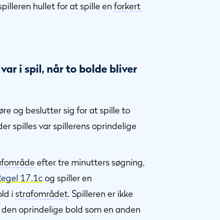
spilleren hullet for at spille en
forkert
var i spil, når to bolde bliver
re og beslutter sig for at spille to
der spilles var spillerens oprindelige
afområde
efter tre minutters søgning,
egel 17.1c
og spiller en
ld i
strafområdet
. Spilleren er ikke
lle den oprindelige bold som en anden