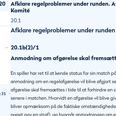
20
Afklare regelproblemer under runden. A
Komité
20.1
Afklare regelproblemer under runden
20.1b(2)/1
Anmodning om afgørelse skal fremsætte
En spiller har ret til at kende status for sin match p
anmodning om en regelafgørelse vil blive afgjort
e
afgørelse skal fremsættes i tide til at forhindre en s
g 21
senere i matchen. Hvorvidt en afgørelse vil blive gi
bliver opmærksom på de faktiske omstændigheder (i
noget gav en straf), og hvornår anmodningen om en