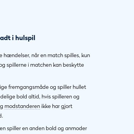
adt i hulspil
lle hændelser, når en match spilles, kun
 og spillerne i matchen kan beskytte
gtige fremgangsmåde og spiller hullet
lige bold altid, hvis spilleren og
og
modstanderen
ikke har gjort
d.
ren spiller en anden bold og anmoder