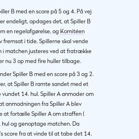
piller B med en score på 5 og 4. På vej
er endeligt, opdages det, at Spiller B
 om en regelafgørelse, og
Komitéen
v fremsat i tide. Spillerne skal vende
n i matchen justeres ved at fratrække
 er nu 3 op med fire huller tilbage.
vinder Spiller B med en score på 3 og 2.
 over, at Spiller B ramte sandet med et
e vundet 14. hul. Spiller A anmoder om
 at anmodningen fra Spiller A blev
ke at fortælle Spiller A om straffen (
 17. hul og genoptage matchen. Da
 score fra at vinde til at tabe det 14.