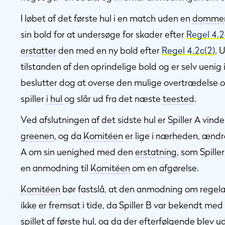
I løbet af det første hul i en match uden en
domme
sin bold for at undersøge for skader efter
Regel 4.2
,
erstatter
den med en ny bold efter
Regel 4.2c(2)
. 
tilstanden af den oprindelige bold og er selv uenig i 
beslutter dog at overse den mulige overtrædelse og s
spiller
i hul
og slår ud fra det næste
teested
.
Ved afslutningen af det sidste hul er Spiller A vin
greenen
, og da
Komitéen
er lige i nærheden, ændre
A om sin uenighed med den
erstatning
, som Spille
en anmodning til
Komitéen
om en afgørelse.
Komitéen
bør fastslå, at den anmodning om regelaf
ikke er fremsat i tide, da Spiller B var bekendt m
spillet af første hul, og da der efterfølgende blev u