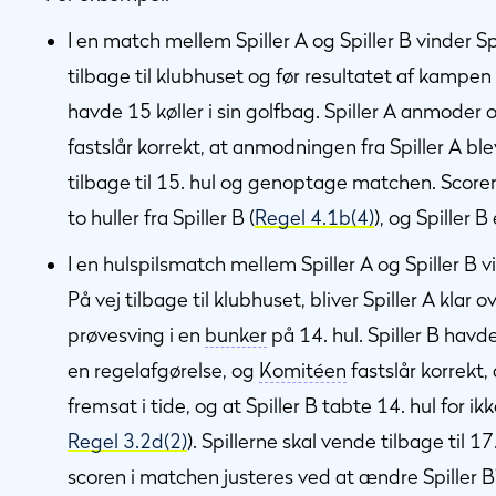
I en match mellem Spiller A og Spiller B vinder S
tilbage til klubhuset og før resultatet af kampen 
havde 15 køller i sin golfbag. Spiller A anmoder
fastslår korrekt, at anmodningen fra Spiller A ble
tilbage til 15. hul og genoptage matchen. Score
to huller fra Spiller B (
Regel 4.1b(4)
), og Spiller B
I en hulspilsmatch mellem Spiller A og Spiller B 
På vej tilbage til klubhuset, bliver Spiller A klar
prøvesving i en
bunker
på 14. hul. Spiller B havd
en regelafgørelse, og
Komitéen
fastslår korrekt,
fremsat i tide, og at Spiller B tabte 14. hul for ik
Regel 3.2d(2)
). Spillerne skal vende tilbage til
scoren i matchen justeres ved at ændre Spiller B's