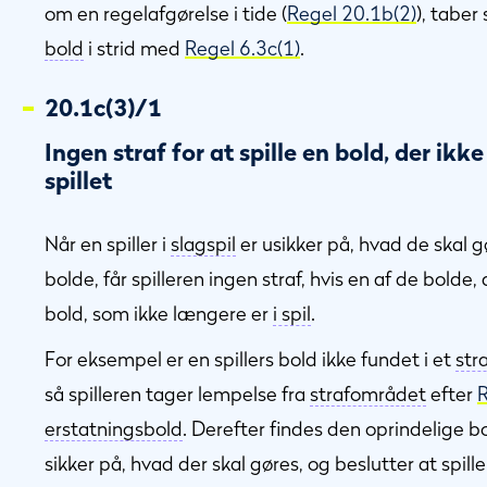
om en regelafgørelse i tide (
Regel 20.1b(2)
), taber 
bold
i strid med
Regel 6.3c(1)
.
20.1c(3)/1
Ingen straf for at spille en bold, der ikke 
spillet
Når en spiller i
slagspil
er usikker på, hvad de skal gø
bolde, får spilleren ingen straf, hvis en af de bolde, 
bold, som ikke længere er
i spil
.
For eksempel er en spillers bold ikke fundet i et
str
så spilleren tager lempelse fra
strafområdet
efter
R
erstatningsbold
. Derefter findes den oprindelige bo
sikker på, hvad der skal gøres, og beslutter at spi