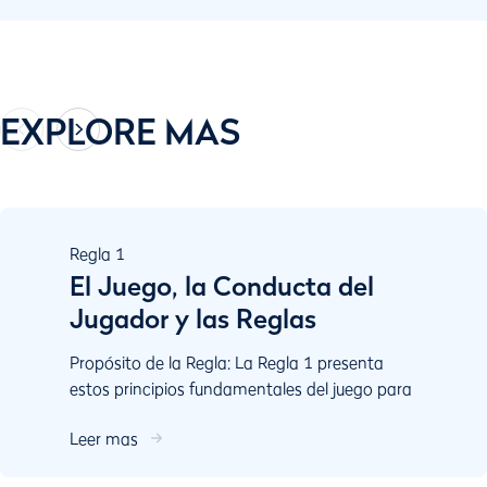
EXPLORE MAS
Regla
1
El Juego, la Conducta del
Jugador y las Reglas
Propósito de la Regla: La Regla 1 presenta
estos principios fundamentales del juego para
el jugador: Juegue el campo como lo
Leer mas
encuentra y la bola co...