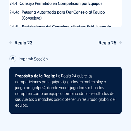
24.4
Consejo Permitido en Competición por Equipos
24.4a
Persona Autorizada para Dar Consejo al Equipo
(Consejero)
24.4b
Restricciones del Consejero Mientras Está Jugando
24.4c
No está permitido el Consejo Entre Miembros del Equipo
Que no Sean Compañeros
Regla 23
Regla 25
Imprimir Sección
Propósito de la Regla:
La Regla 24 cubre las
competiciones por equipos (jugadas en match play o
juego por golpes), donde varios jugadores o bandos
compiten como un equipo, combinando los resultados de
sus vueltas o matches para obtener un resultado global del
equipo.