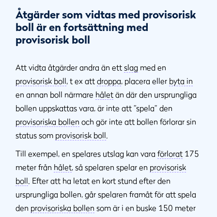
Åtgärder som vidtas med provisorisk
boll är en fortsättning med
provisorisk boll
Att vidta åtgärder andra än ett
slag
med en
provisorisk boll
, t ex att
droppa
, placera eller
byta in
en annan boll närmare
hålet
än där den ursprungliga
bollen uppskattas vara, är inte att ”spela” den
provisoriska bollen
och gör inte att bollen förlorar sin
status som
provisorisk boll
.
Till exempel, en spelares utslag kan vara
förlorat
175
meter från
hålet
, så spelaren spelar en
provisorisk
boll
. Efter att ha letat en kort stund efter den
ursprungliga bollen, går spelaren framåt för att spela
den
provisoriska bollen
som är i en buske 150 meter