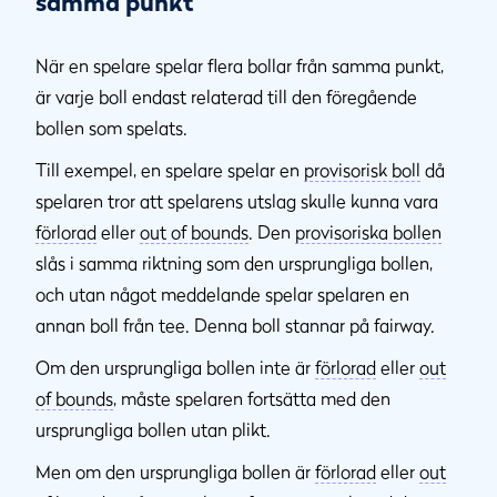
samma punkt
När en spelare spelar flera bollar från samma punkt,
är varje boll endast relaterad till den föregående
bollen som spelats.
Till exempel, en spelare spelar en
provisorisk boll
då
spelaren tror att spelarens utslag skulle kunna vara
förlorad
eller
out of bounds
. Den
provisoriska bollen
slås i samma riktning som den ursprungliga bollen,
och utan något meddelande spelar spelaren en
annan boll från tee. Denna boll stannar på fairway.
Om den ursprungliga bollen inte är
förlorad
eller
out
of bounds
, måste spelaren fortsätta med den
ursprungliga bollen utan plikt.
Men om den ursprungliga bollen är
förlorad
eller
out