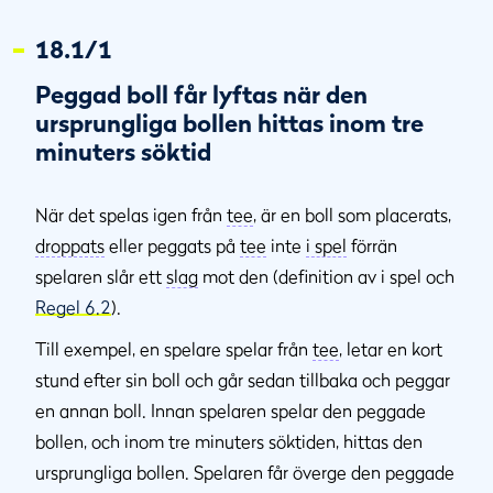
18.1/1
Peggad boll får lyftas när den
ursprungliga bollen hittas inom tre
minuters söktid
När det spelas igen från
tee
, är en boll som placerats,
droppats
eller peggats på
tee
inte
i spel
förrän
spelaren slår ett
slag
mot den (definition av i spel och
Regel 6.2
).
Till exempel, en spelare spelar från
tee
, letar en kort
stund efter sin boll och går sedan tillbaka och peggar
en annan boll. Innan spelaren
spelar den peggade
bollen, och inom tre minuters söktiden, hittas den
ursprungliga bollen. Spelaren får överge den peggade