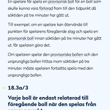
En spelare får spela en
provisorisk boll
för en boll som
skulle kunna vara
förlorad
fram till den tidpunkt då
söktiden på tre minuter har gått ut.
Till exempel, om en spelare kan återvända till
punkten för spelarens föregående
slag
och spela en
provisorisk boll
innan söktiden på tre minuter har gått
ut, får spelaren göra det.
Om spelaren spelar den
provisoriska bollen
och den
ursprungliga bollen hittas inom söktiden på tre
minuter, måste spelaren fortsätta spela med den
ursprungliga bollen.
18.3a/3
Varje boll är endast relaterad till
föregående boll när den spelas från