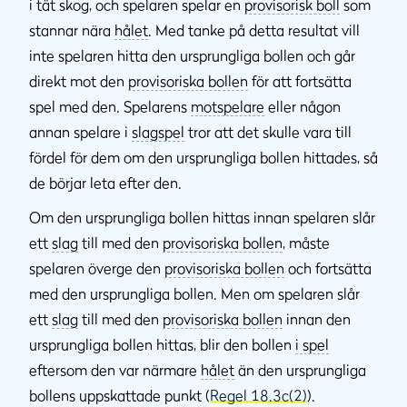
i tät skog, och spelaren spelar en
provisorisk boll
som
stannar nära
hålet
. Med tanke på detta resultat vill
inte spelaren hitta den ursprungliga bollen och går
direkt mot den
provisoriska bollen
för att fortsätta
spel med den. Spelarens
motspelare
eller någon
annan spelare i
slagspel
tror att det skulle vara till
fördel för dem om den ursprungliga bollen hittades, så
de börjar leta efter den.
Om den ursprungliga bollen hittas innan spelaren slår
ett
slag
till med den
provisoriska bollen
, måste
spelaren överge den
provisoriska bollen
och fortsätta
med den ursprungliga bollen. Men om spelaren slår
ett
slag
till med den
provisoriska bollen
innan den
ursprungliga bollen hittas, blir den bollen
i spel
eftersom den var närmare
hålet
än den ursprungliga
bollens uppskattade punkt (
Regel 18.3c(2)
).