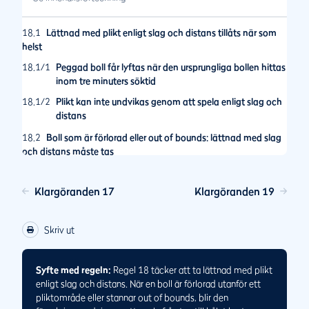
18.1
Lättnad med plikt enligt slag och distans tillåts när som
helst
18.1/1
Peggad boll får lyftas när den ursprungliga bollen hittas
inom tre minuters söktid
18.1/2
Plikt kan inte undvikas genom att spela enligt slag och
distans
18.2
Boll som är förlorad eller out of bounds: lättnad med slag
och distans måste tas
18.2a(1)/1
Tillåten tid för att leta när letandet tillfälligt avbryts
Klargöranden 17
Klargöranden 19
18.2a(1)/2
Caddie behöver inte börja leta efter spelarens boll
innan spelaren
18.2a(1)/3
Innebörden av ”rimlig tid att göra det” när boll
Skriv ut
identifieras
18.2a(2)/1
Boll flyttad out of bounds av rinnande vatten
Syfte med regeln:
Regel 18 täcker att ta lättnad med plikt
18.3
enligt slag och distans. När en boll är förlorad utanför ett
Provisorisk boll
pliktområde eller stannar out of bounds, blir den
18.3a/1
När spelare får spela provisorisk boll