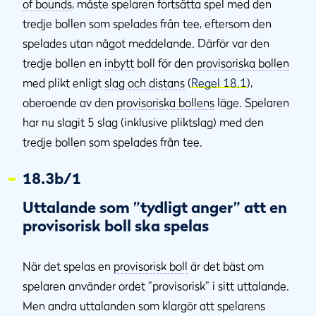
of bounds
, måste spelaren fortsätta spel med den
tredje bollen som spelades från tee, eftersom den
spelades utan något meddelande. Därför var den
tredje bollen en
inbytt
boll för den
provisoriska bollen
med plikt enligt
slag och distans
(
Regel 18.1
),
oberoende av den
provisoriska bollens
läge. Spelaren
har nu slagit 5 slag (inklusive pliktslag) med den
tredje bollen som spelades från tee.
18.3b/1
Uttalande som ”tydligt anger” att en
provisorisk boll ska spelas
När det spelas en
provisorisk boll
är det bäst om
spelaren använder ordet ”provisorisk” i sitt uttalande.
Men andra uttalanden som klargör att spelarens