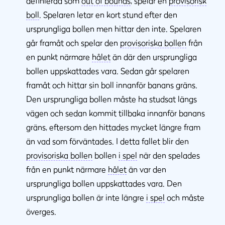
definierad som
out of bounds
, spelar en
provisorisk
boll
. Spelaren letar en kort stund efter den
ursprungliga bollen men hittar den inte. Spelaren
går framåt och spelar den
provisoriska bollen
från
en punkt närmare
hålet
än där den ursprungliga
bollen uppskattades vara. Sedan går spelaren
framåt och hittar sin boll innanför banans gräns.
Den ursprungliga bollen måste ha studsat längs
vägen och sedan kommit tillbaka innanför banans
gräns, eftersom den hittades mycket längre fram
än vad som förväntades. I detta fallet blir den
provisoriska bollen
bollen
i spel
när den spelades
från en punkt närmare
hålet
än var den
ursprungliga bollen uppskattades vara. Den
ursprungliga bollen är inte längre
i spel
och måste
överges.