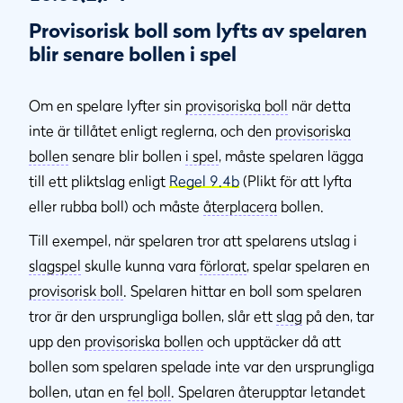
Provisorisk boll som lyfts av spelaren
blir senare bollen i spel
Om en spelare lyfter sin
provisoriska boll
när detta
inte är tillåtet enligt reglerna, och den
provisoriska
bollen
senare blir bollen
i spel
, måste spelaren lägga
till ett pliktslag enligt
Regel 9.4b
(Plikt för att lyfta
eller rubba boll) och måste
återplacera
bollen.
Till exempel, när spelaren tror att spelarens utslag i
slagspel
skulle kunna vara
förlorat
, spelar spelaren en
provisorisk boll
. Spelaren hittar en boll som spelaren
tror är den ursprungliga bollen, slår ett
slag
på den, tar
upp den
provisoriska bollen
och upptäcker då att
bollen som spelaren spelade inte var den ursprungliga
bollen, utan en
fel boll
. Spelaren återupptar letandet