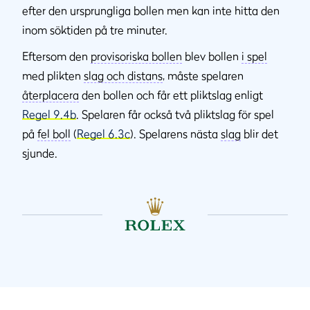
efter den ursprungliga bollen men kan inte hitta den
inom söktiden på tre minuter.
Eftersom den
provisoriska bollen
blev bollen
i spel
med plikten
slag och distans
, måste spelaren
återplacera
den bollen och får ett pliktslag enligt
Regel 9.4b
. Spelaren får också två pliktslag för spel
på
fel boll
(
Regel 6.3c
). Spelarens nästa
slag
blir det
sjunde.