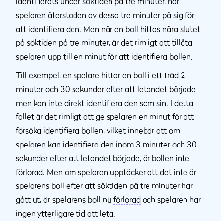
identifierats under söktiden på tre minuter, har
spelaren återstoden av dessa tre minuter på sig för
att identifiera den. Men när en boll hittas nära slutet
på söktiden på tre minuter, är det rimligt att tillåta
spelaren upp till en minut för att identifiera bollen.
Till exempel, en spelare hittar en boll i ett träd 2
minuter och 30 sekunder efter att letandet började
men kan inte direkt identifiera den som sin. I detta
fallet är det rimligt att ge spelaren en minut för att
försöka identifiera bollen, vilket innebär att om
spelaren kan identifiera den inom 3 minuter och 30
sekunder efter att letandet började, är bollen inte
förlorad
. Men om spelaren upptäcker att det inte är
spelarens boll efter att söktiden på tre minuter har
gått ut, är spelarens boll nu
förlorad
och spelaren har
ingen ytterligare tid att leta.