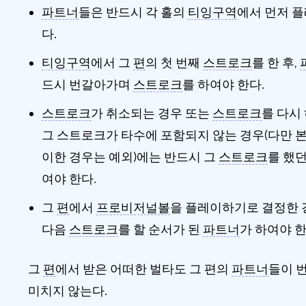
파트너
들은 반드시 각 홀의
티잉구역
에서 먼저 
다.
티잉구역
에서 그
편
의 첫 번째
스트로크
를 한 후,
드시 번갈아가며
스트로크
를 하여야 한다.
스트로크
가 취소되는 경우 또는
스트로크
를 다시
그 스트로크가 타수에 포함되지 않는 경우(다만 
이한 경우는 예외)에는 반드시 그
스트로크
를 했
여야 한다.
그
편
에서
프로비저널볼
을 플레이하기로 결정한 
다음
스트로크
를 할 순서가 된
파트너
가 하여야 한
그
편
에서 받은 어떠한 벌타도 그 편의
파트너
들이 
미치지 않는다.