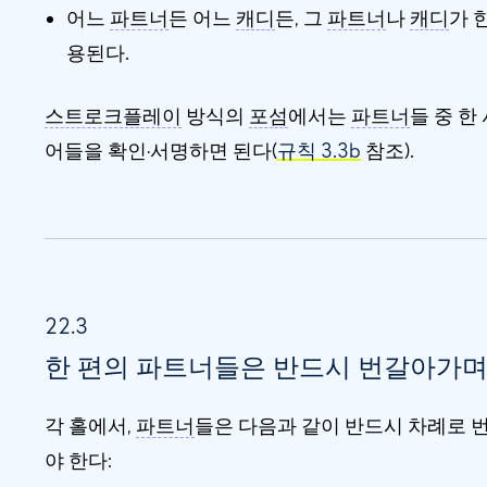
어느
파트너
든 어느
캐디
든, 그
파트너
나
캐디
가 
용된다.
스트로크플레이
방식의
포섬
에서는
파트너
들 중 한
어들을 확인·서명하면 된다(
규칙 3.3b
참조).
22.3
한 편의 파트너들은 반드시 번갈아가며
각 홀에서,
파트너
들은 다음과 같이 반드시 차례로 
야 한다: