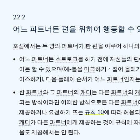
22.2
어느 파트너든 편을 위하여 행동할 수 
포섬
에서는 두 명의
파트너
가 한 편을 이루어 하나의
어느
파트너
든
스트로크
를 하기 전에 자신들의 
이든 할 수 있으며(예-볼을
마크
하기ㆍ집어 올리
이스하기), 다음 플레이 순서가 어느
파트너
인지는
한
파트너
와 그
파트너
의
캐디
는 다른
파트너
의
되는 방식이라면 어떠한 방식으로든 다른
파트너
제공하거나 요청하기 또는
규칙 10
에 따라 허용되
캐디
가 다른
파트너
에게 제공하는 것이 규칙에 따
움도 제공해서는 안 된다.