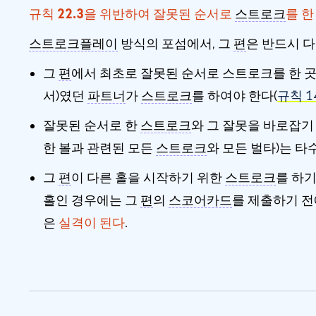
규칙 22.3을 위반하여 잘못된 순서로
스트로크
를 한
스트로크플레이
방식의 포섬에서, 그
편
은 반드시 다
그
편
에서 최초로 잘못된 순서로 스트로크를 한 곳
서)였던
파트너
가
스트로크
를 하여야 한다(
규칙 14
잘못된 순서로 한
스트로크
와 그 잘못을 바로잡기
한 볼과 관련된 모든
스트로크
와 모든 벌타)는 타
그
편
이 다른 홀을 시작하기 위한
스트로크
를 하기
홀인 경우에는 그
편
의
스코어카드
를 제출하기 전
은
실격이 된다
.