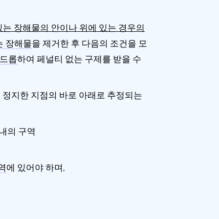
있는 장해물의 안이나 위에 있는 경우의
는 장해물
을 제거한 후 다음의 조건을 모
드롭
하여 페널티 없는 구제를 받을 수
에 정지한 지점의 바로 아래로 추정되는
내의 구역
역
에 있어야 하며,