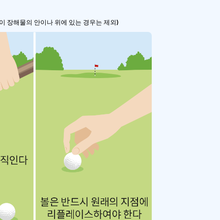
(볼이 장해물의 안이나 위에 있는 경우는 제외)