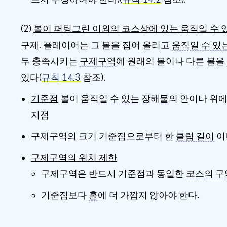
(2)
볼이 퍼팅그린 이외의 코스상에 있는 움직일 수 
구제
. 플레이어는 그 볼을 집어 올리고
움직일 수 있
두 충족시키는
구제구역
에 원래의 볼이나 다른 볼을
있다(
규칙 14.3
참조).
기준점
볼이
움직일 수 있는 장해물
의 안이나 위
지점
구제구역의 크기
기준점으로부터 한
클럽 길이
이
구제구역의 위치 제한
구제구역은 반드시 기준점과 동일한
코스의 구
기준점보다
홀
에 더 가깝지 않아야 한다.