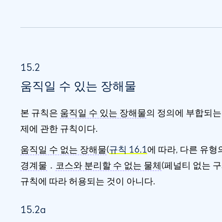
15.2
움직일 수 있는 장해물
본 규칙은
움직일 수 있는 장해물
의 정의에 부합되는
제에 관한 규칙이다.
움직일 수 없는 장해물
(
규칙 16.1
에 따라, 다른 유형
경계물
․
코스와 분리할 수 없는 물체
(페널티 없는 
규칙에 따라 허용되는 것이 아니다.
15.2a