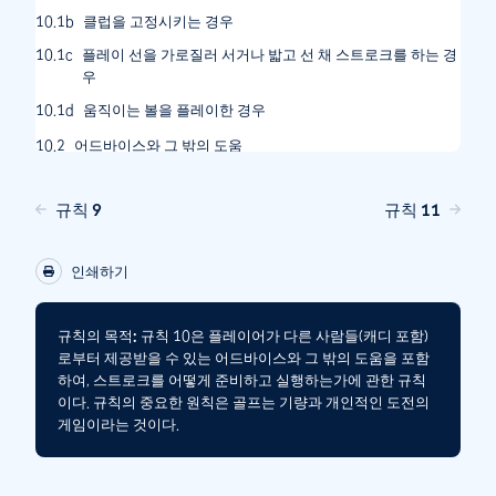
10.1b
클럽을 고정시키는 경우
10.1c
플레이 선을 가로질러 서거나 밟고 선 채 스트로크를 하는 경
우
10.1d
움직이는 볼을 플레이한 경우
10.2
어드바이스와 그 밖의 도움
10.2a
어드바이스
규칙 9
규칙 11
10.2b
그 밖의 도움
10.3
캐디
인쇄하기
10.3a
캐디는 라운드 동안 플레이어를 도울 수 있다
10.3b
캐디가 할 수 있는 행동
규칙의 목적:
규칙 10은 플레이어가 다른 사람들(캐디 포함)
10.3c
캐디의 행동과 캐디의 규칙 위반에 대한 책임은 플레이어에
로부터 제공받을 수 있는 어드바이스와 그 밖의 도움을 포함
게 있다
하여, 스트로크를 어떻게 준비하고 실행하는가에 관한 규칙
이다. 규칙의 중요한 원칙은 골프는 기량과 개인적인 도전의
게임이라는 것이다.