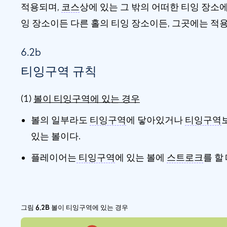
적용되며,
코스
상에 있는 그 밖의 어떠한 티잉 장소에
잉 장소이든 다른 홀의 티잉 장소이든, 그곳에는 적용
6.2b
티잉구역 규칙
(1)
볼이 티잉구역에 있는 경우
볼의 일부라도
티잉구역
에 닿아있거나
티잉구역
있는 볼이다.
플레이어는
티잉구역
에 있는 볼에
스트로크
를 할 
그림 6.2B 볼이 티잉구역에 있는 경우