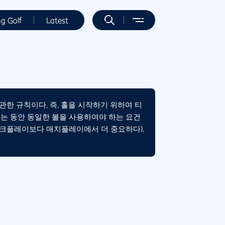
ng Golf
Latest
한 규칙이다. 즉, 홀을 시작하기 위하여 티
는 동안 동일한 볼을 사용하여야 하는 요건
로크플레이보다 매치플레이에서 더 중요하다),