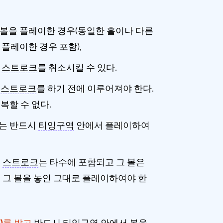
볼을 플레이한 경우(동일한 홀이나 다른
플레이한 경우 포함),
그
스트로크
를 취소시킬 수 있다.
음
스트로크
를 하기 전에 이루어져야 한다.
복할 수 없다.
어는 반드시
티잉구역
안에서 플레이하여
그
스트로크
는 타수에 포함되고 그 볼은
 그 볼을 놓인 그대로 플레이하여야 한
)를 받고
,반드시
티잉구역
안에서 볼을