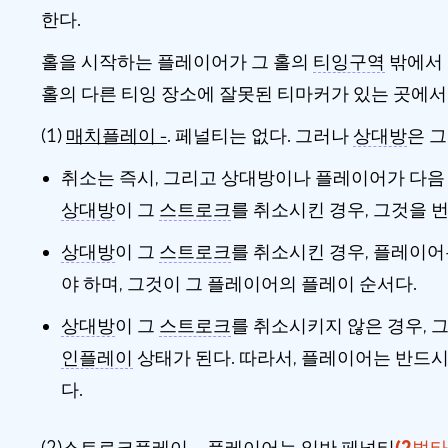
한다.
홀을 시작하는 플레이어가 그 홀의
티잉구역
밖에서 
플
홀의 다른 티잉 장소에 잘못된 티마커가 있는 곳에서 
(1)
매치플레이 -
. 페널티는 없다.
그러나
상대방
은 
비
취소는 즉시, 그리고 상대방이나 플레이어가 다
상대방
이 그
스트로크
를 취소시킨 경우, 그것을 번
상대방
이 그
스트로크
를 취소시킨 경우, 플레이
야 하며, 그것이 그 플레이어의 플레이 순서다.
상대방
이 그
스트로크
를 취소시키지 않은 경우, 
인플레이
상태가 된다. 따라서, 플레이어는 반드시
다.
(2)
스트로크플레이 -
. 플레이어는
일반 페널티
(2벌타