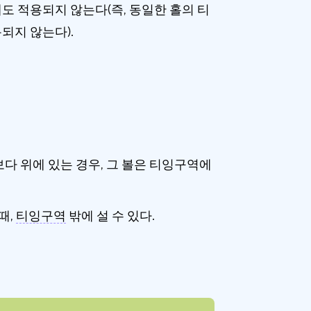
도 적용되지 않는다(즉, 동일한 홀의 티
되지 않는다).
보다 위에 있는 경우, 그 볼은 티잉구역에
때,
티잉구역
밖에 설 수 있다.