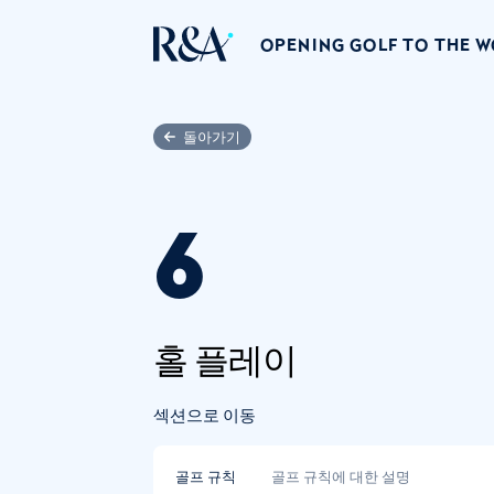
OPENING GOLF TO THE 
돌아가기
6
홀 플레이
섹션으로 이동
골프 규칙
골프 규칙에 대한 설명