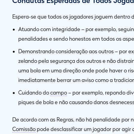
Condutas Esperadas de Todos Jogad
Espera-se que todos os jogadores joguem dentro do
Atuando com integridade – por exemplo, seguin
penalidades e sendo honestos em todos os aspe
Demonstrando consideração aos outros – por ex
zelando pela segurança dos outros e não distrain
uma bola em uma direção onde pode haver o risc
imediatamente berrar um aviso como a tradiciona
Cuidando do
campo
– por exemplo, repondo div
piques de bola e não causando danos desnecess
De acordo com as Regras, não há penalidade por n
Comissão
pode desclassificar um jogador por agir 