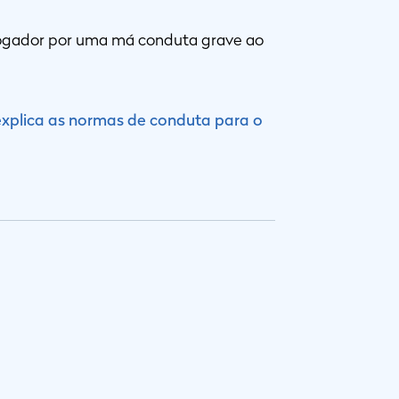
ogador por uma má conduta grave ao
xplica as normas de conduta para o