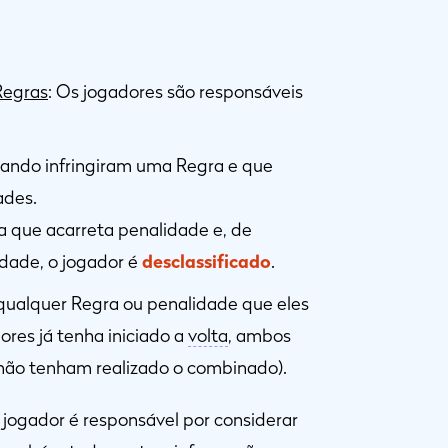
Regras
: Os jogadores são responsáveis
ando infringiram uma Regra e que
ades.
a que acarreta penalidade e, de
idade, o jogador é
desclassificado
.
qualquer Regra ou penalidade que eles
ores já tenha iniciado a
volta
, ambos
não tenham realizado o combinado).
 jogador é responsável por considerar