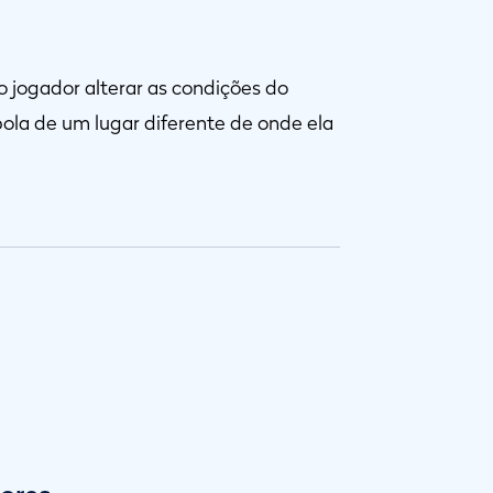
jogador alterar as condições do
bola de um lugar diferente de onde ela