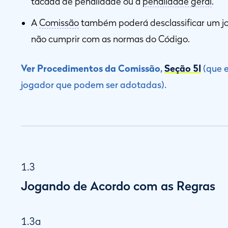
tacada de penalidade ou a
penalidade geral
.
A
Comissão
também poderá desclassificar um j
não cumprir com as normas do Código.
Ver Procedimentos da Comissão,
Seção 5I
(que e
jogador que podem ser adotadas).
1.3
Jogando de Acordo com as Regras
1.3a