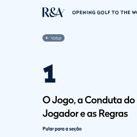
OPENING GOLF TO THE 
Voltar
1
O Jogo, a Conduta do
Jogador e as Regras
Pular para a seção