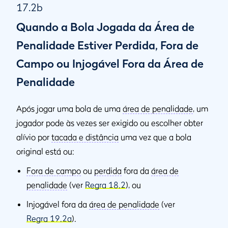
17.2b
Quando a Bola Jogada da Área de
Penalidade Estiver Perdida, Fora de
Campo ou Injogável Fora da Área de
Penalidade
Após jogar uma bola de uma
área de penalidade
, um
jogador pode às vezes ser exigido ou escolher obter
alívio por
tacada e distância
uma vez que a bola
original está ou:
Fora de campo
ou
perdida
fora da
área de
penalidade
(ver
Regra 18.2
), ou
Injogável fora da
área de penalidade
(ver
Regra 19.2a
).