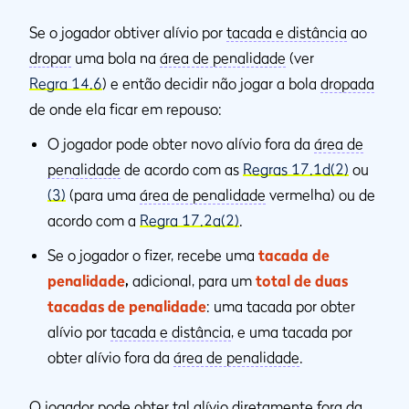
Se o jogador obtiver alívio por
tacada e distância
ao
dropar
uma bola na
área de penalidade
(ver
Regra 14.6
) e então decidir não jogar a bola
dropada
de onde ela ficar em repouso:
O jogador pode obter novo alívio fora da
área de
penalidade
de acordo com as
Regras 17.1d(2)
ou
(3)
(para uma
área de penalidade
vermelha) ou de
acordo com a
Regra 17.2a(2)
.
Se o jogador o fizer, recebe uma
tacada de
penalidade
,
adicional, para um
total de duas
tacadas de penalidade
: uma tacada por obter
alívio por
tacada e distância
, e uma tacada por
obter alívio fora da
área de penalidade
.
O jogador pode obter tal alívio diretamente fora da