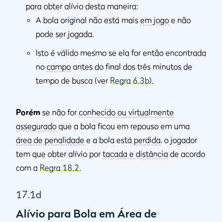
para obter alívio desta maneira:
A bola original não está mais
em jogo
e não
pode ser jogada.
Isto é válido mesmo se ela for então encontrada
no
campo
antes do final dos três minutos de
tempo de busca (ver
Regra 6.3b
).
Porém
se não for
conhecido ou virtualmente
assegurado
que a bola ficou em repouso em uma
área de penalidade
e a bola está
perdida
, o jogador
tem que obter alívio por
tacada e distância
de acordo
com a
Regra 18.2
.
17.1d
Alívio para Bola em Área de