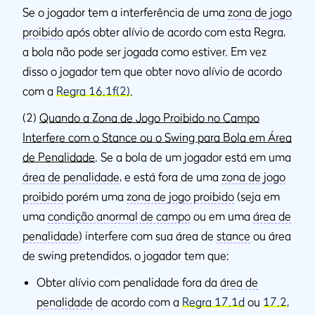
Se o jogador tem a interferência de uma
zona de jogo
proibido
após obter alívio de acordo com esta Regra,
a bola não pode ser jogada como estiver. Em vez
disso o jogador tem que obter novo alívio de acordo
com a
Regra 16.1f(2)
.
(2)
Quando a Zona de Jogo Proibido no Campo
Interfere com o Stance ou o Swing para Bola em Área
de Penalidade
. Se a bola de um jogador está em uma
área de penalidade
, e está fora de uma
zona de jogo
proibido
porém uma
zona de jogo proibido
(seja em
uma
condição anormal de campo
ou em uma
área de
penalidade
) interfere com sua área de
stance
ou área
de swing pretendidos, o jogador tem que:
Obter alívio com penalidade fora da
área de
penalidade
de acordo com a
Regra 17.1d
ou
17.2
,