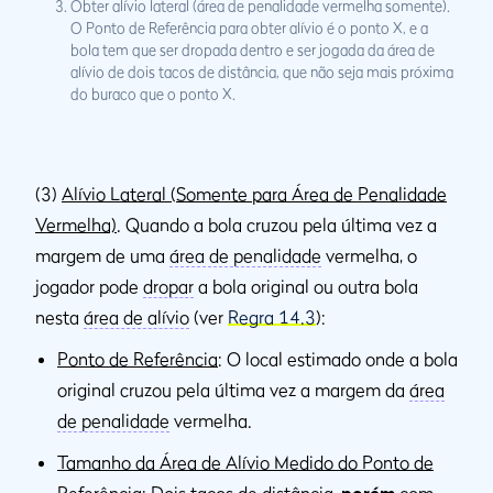
Obter alívio lateral (área de penalidade vermelha somente).
O Ponto de Referência para obter alívio é o ponto X, e a
bola tem que ser dropada dentro e ser jogada da área de
alívio de dois tacos de distância, que não seja mais próxima
do buraco que o ponto X.
(3)
Alívio Lateral (Somente para Área de Penalidade
Vermelha)
. Quando a bola cruzou pela última vez a
margem de uma
área de penalidade
vermelha, o
jogador pode
dropar
a bola original ou outra bola
nesta
área de alívio
(ver
Regra 14.3
):
Ponto de Referência
: O local estimado onde a bola
original cruzou pela última vez a margem da
área
de penalidade
vermelha.
Tamanho da Área de Alívio Medido do Ponto de
Referência
: Dois
tacos de distância
,
porém
com