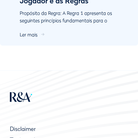
Jogador e as Regras
Propósito da Regra: A Regra 1 apresenta os
seguintes princípios fundamentais para o
jogador: Jogue o campo como o encontrar e
Ler mais
a bola como estiver. ...
Disclaimer