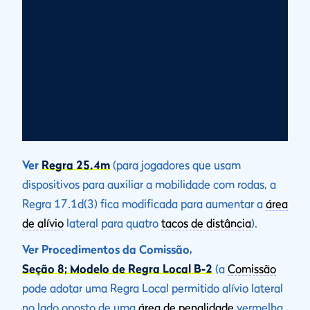
Ver
Regra 25.4m
(para jogadores que usam
dispositivos para auxiliar a mobilidade com rodas, a
Regra 17.1d(3) fica modificada para aumentar a
área
de alívio
lateral para quatro
tacos de distância
).
Ver Procedimentos da Comissão,
Seção 8; Modelo de Regra Local B-2
(a
Comissão
pode adotar uma Regra Local permitido alívio lateral
no lado oposto de uma
área de penalidade
vermelha