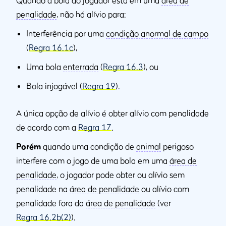
penalidade
, não há alívio para:
Interferência por uma
condição anormal de campo
(
Regra 16.1c
),
Uma bola
enterrada
(
Regra 16.3
), ou
Bola injogável (
Regra 19
).
A única opção de alívio é obter alívio com penalidade
de acordo com a
Regra 17
.
Porém
quando uma condição de
animal
perigoso
interfere com o jogo de uma bola em uma
área de
penalidade
, o jogador pode obter ou alívio sem
penalidade na
área de penalidade
ou alívio com
penalidade fora da
área de penalidade
(ver
Regra 16.2b(2)
).