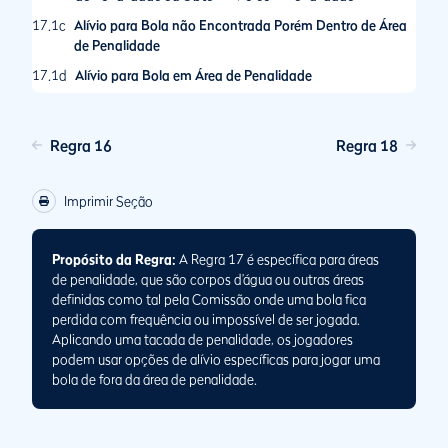
17.1c
Alívio para Bola não Encontrada Porém Dentro de Área
de Penalidade
17.1d
Alívio para Bola em Área de Penalidade
17.1e
Alívio Tem que Ser Obtido de Interferência de uma Zona
de Jogo Proibido Dentro de uma Área de Penalidade
Regra 16
Regra 18
17.2
Opções após Jogar Bola da Área de Penalidade
17.2a
Quando a Bola Jogada da Área de Penalidade fica em
Imprimir Seção
Repouso na Mesma ou em Outra Área de Penalidade
17.2b
Quando a Bola Jogada da Área de Penalidade Estiver
Perdida, Fora de Campo ou Injogável Fora da Área de
Propósito da Regra:
A Regra 17 é específica para áreas
Penalidade
de penalidade, que são corpos d’água ou outras áreas
definidas como tal pela Comissão onde uma bola fica
17.3
Sem Alívio de Acordo com Outras Regras para Bola na
perdida com frequência ou impossível de ser jogada.
Área de Penalidade
Aplicando uma tacada de penalidade, os jogadores
podem usar opções de alívio específicas para jogar uma
bola de fora da área de penalidade.