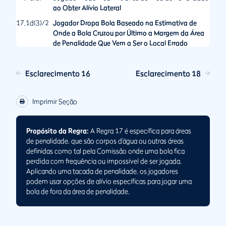
ao Obter Alívio Lateral
17.1d(3)/2
Jogador Dropa Bola Baseado na Estimativa de
Onde a Bola Cruzou por Último a Margem da Área
de Penalidade Que Vem a Ser o Local Errado
17.2
Opções após Jogar Bola da Área de Penalidade
Esclarecimento 16
Esclarecimento 18
17.2b/1
Exemplos das Opções de Alívio Permitidas pela Regra
17.2b
Imprimir Seção
Propósito da Regra:
A Regra 17 é específica para áreas
de penalidade, que são corpos d’água ou outras áreas
definidas como tal pela Comissão onde uma bola fica
perdida com frequência ou impossível de ser jogada.
Aplicando uma tacada de penalidade, os jogadores
podem usar opções de alívio específicas para jogar uma
bola de fora da área de penalidade.