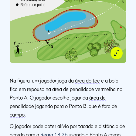
Na figura, um jogador joga da
área do tee
e a bola
fica em repouso na
área de penalidade
vermelha no
Ponto A. O jogador escolhe jogar da
área de
penalidade
jogando para o Ponto B, que é
fora de
campo
.
O jogador pode obter alívio por
tacada e distância
de
acordo com a
Regra 18.2b
usando o Ponto A como