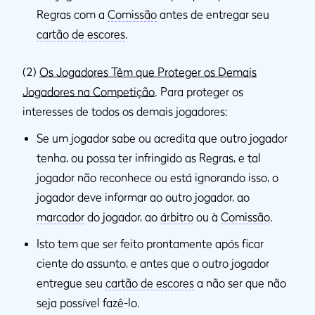
Regras com a
Comissão
antes de entregar seu
cartão de escores
.
(2)
Os Jogadores Têm que Proteger os Demais
Jogadores na Competição
. Para proteger os
interesses de todos os demais jogadores:
Se um jogador sabe ou acredita que outro jogador
tenha, ou possa ter infringido as Regras, e tal
jogador não reconhece ou está ignorando isso, o
jogador deve informar ao outro jogador, ao
marcador
do jogador, ao
árbitro
ou à
Comissão
.
Isto tem que ser feito prontamente após ficar
ciente do assunto, e antes que o outro jogador
entregue seu
cartão de escores
a não ser que não
seja possível fazê-lo.