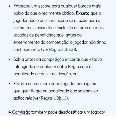
Entregou um escore para qualquer buraco mais
baixo do que o realmente obtido.
Exceto
que o
jogador não é desclassificado se a razão para o
escore mais baixo foi a exclusão de uma ou mais
tacadas de penalidade que, antes do
encerramento da competição, o jogador não tinha
conhecimento (ver
Regra 3.3b(3)
),
Sabia antes da competição encerrar que estava
infringindo de qualquer outra Regra com a
penalidade de desclassificação, ou
Fez um acordo com outro jogador para ignorar
qualquer Regra ou penalidade que sabiam ser
aplicáveis (ver
Regra 1.3b(1)
).
A
Comissão
também pode desclassificar um jogador