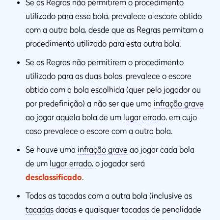
Se as Regras não permitirem o procedimento
utilizado para essa bola, prevalece o escore obtido
com a outra bola, desde que as Regras permitam o
procedimento utilizado para esta outra bola.
Se as Regras não permitirem o procedimento
utilizado para as duas bolas, prevalece o escore
obtido com a bola escolhida (quer pelo jogador ou
por predefinição) a não ser que uma
infração grave
ao jogar aquela bola de um
lugar errado
, em cujo
caso prevalece o escore com a outra bola.
Se houve uma
infração grave
ao jogar cada bola
de um
lugar errado
, o jogador será
desclassificado
.
Todas as tacadas com a outra bola (inclusive as
tacadas
dadas e quaisquer tacadas de penalidade