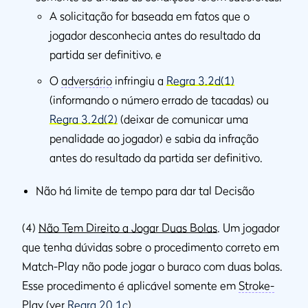
A solicitação for baseada em fatos que o
jogador desconhecia antes do resultado da
partida ser definitivo, e
O
adversário
infringiu a
Regra 3.2d(1)
(informando o número errado de tacadas) ou
Regra 3.2d(2)
(deixar de comunicar uma
penalidade ao jogador) e sabia da infração
antes do resultado da partida ser definitivo.
Não há limite de tempo para dar tal Decisão
(4)
Não Tem Direito a Jogar Duas Bolas
. Um jogador
que tenha dúvidas sobre o procedimento correto em
Match-Play não pode jogar o buraco com duas bolas.
Esse procedimento é aplicável somente em
Stroke-
Play
(ver
Regra 20.1c
).