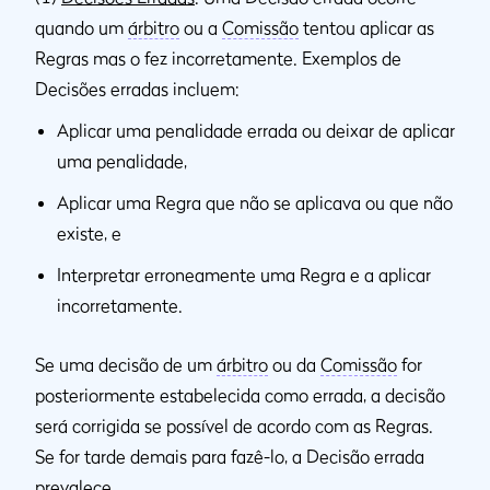
quando um
árbitro
ou a
Comissão
tentou aplicar as
Regras mas o fez incorretamente. Exemplos de
Decisões erradas incluem:
Aplicar uma penalidade errada ou deixar de aplicar
uma penalidade,
Aplicar uma Regra que não se aplicava ou que não
existe, e
Interpretar erroneamente uma Regra e a aplicar
incorretamente.
Se uma decisão de um
árbitro
ou da
Comissão
for
posteriormente estabelecida como errada, a decisão
será corrigida se possível de acordo com as Regras.
Se for tarde demais para fazê-lo, a Decisão errada
prevalece.