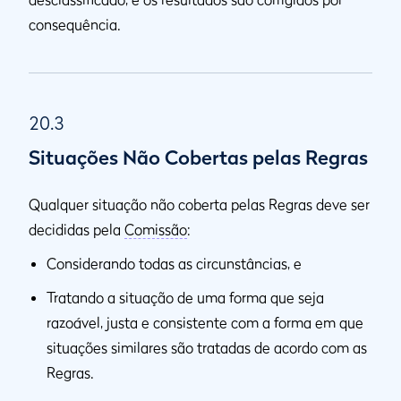
consequência.
20.3
Situações Não Cobertas pelas Regras
Qualquer situação não coberta pelas Regras deve ser
decididas pela
Comissão
:
Considerando todas as circunstâncias, e
Tratando a situação de uma forma que seja
razoável, justa e consistente com a forma em que
situações similares são tratadas de acordo com as
Regras.