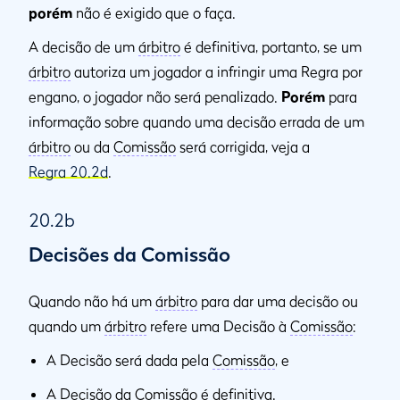
porém
não é exigido que o faça.
A decisão de um
árbitro
é definitiva, portanto, se um
árbitro
autoriza um jogador a infringir uma Regra por
engano, o jogador não será penalizado.
Porém
para
informação sobre quando uma decisão errada de um
árbitro
ou da
Comissão
será corrigida, veja a
Regra 20.2d
.
20.2b
Decisões da Comissão
Quando não há um
árbitro
para dar uma decisão ou
quando um
árbitro
refere uma Decisão à
Comissão
:
A Decisão será dada pela
Comissão
, e
A Decisão da
Comissão
é definitiva.