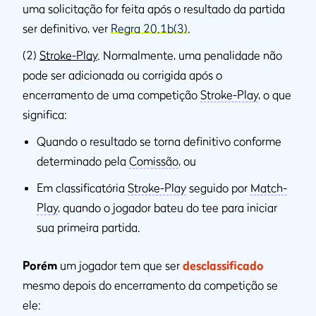
uma solicitação for feita após o resultado da partida
ser definitivo, ver
Regra 20.1b(3)
.
(2)
Stroke-Play
. Normalmente, uma penalidade não
pode ser adicionada ou corrigida após o
encerramento de uma competição
Stroke-Play
, o que
significa:
Quando o resultado se torna definitivo conforme
determinado pela
Comissão
, ou
Em classificatória
Stroke-Play
seguido por
Match-
Play
, quando o jogador bateu do tee para iniciar
sua primeira partida.
Porém
um jogador tem que ser
desclassificado
mesmo depois do encerramento da competição se
ele: