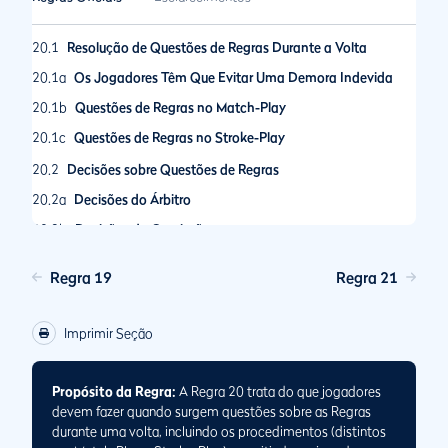
20.1
Resolução de Questões de Regras Durante a Volta
20.1a
Os Jogadores Têm Que Evitar Uma Demora Indevida
20.1b
Questões de Regras no Match-Play
20.1c
Questões de Regras no Stroke-Play
20.2
Decisões sobre Questões de Regras
20.2a
Decisões do Árbitro
20.2b
Decisões da Comissão
20.2c
Aplicando o Padrão “a Olho Nu” ao Usar Evidência de
Regra 19
Regra 21
Vídeo
20.2d
Decisões Erradas e Erros Administrativos
Imprimir Seção
20.2e
Desclassificar Jogadores Após o Resultado de uma
Partida ou Competição ser Definitivo
20.2f
Jogador Inelegível
Propósito da Regra:
A Regra 20 trata do que jogadores
devem fazer quando surgem questões sobre as Regras
20.3
Situações Não Cobertas pelas Regras
durante uma volta, incluindo os procedimentos (distintos